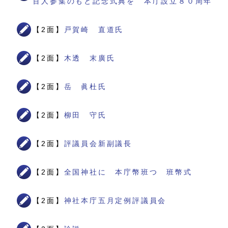
百人参集のもと記念式典を 本庁設立８０周年
【2面】
戸賀崎 直道氏
【2面】
木透 末廣氏
【2面】
岳 眞杜氏
【2面】
柳田 守氏
【2面】
評議員会新副議長
【2面】
全国神社に 本庁幣班つ 班幣式
【2面】
神社本庁五月定例評議員会