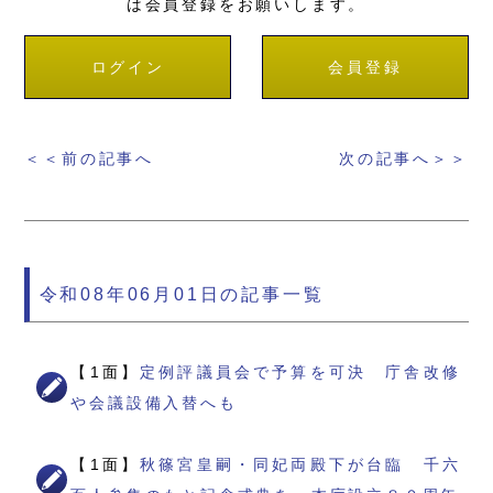
は会員登録をお願いします。
ログイン
会員登録
＜＜前の記事へ
次の記事へ＞＞
令和08年06月01日の記事一覧
【1面】
定例評議員会で予算を可決 庁舎改修
や会議設備入替へも
【1面】
秋篠宮皇嗣・同妃両殿下が台臨 千六