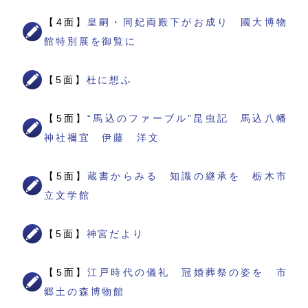
【4面】
皇嗣・同妃両殿下がお成り 國大博物
館特別展を御覧に
【5面】
杜に想ふ
【5面】
“馬込のファーブル”昆虫記 馬込八幡
神社禰宜 伊藤 洋文
【5面】
蔵書からみる 知識の継承を 栃木市
立文学館
【5面】
神宮だより
【5面】
江戸時代の儀礼 冠婚葬祭の姿を 市
郷土の森博物館