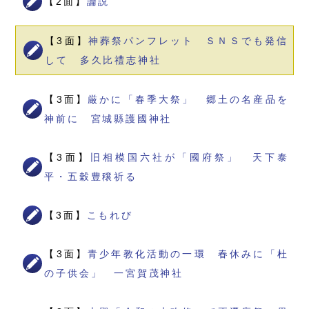
【2面】
論説
【3面】
神葬祭パンフレット ＳＮＳでも発信
して 多久比禮志神社
【3面】
厳かに「春季大祭」 郷土の名産品を
神前に 宮城縣護國神社
【3面】
旧相模国六社が「國府祭」 天下泰
平・五穀豊穣祈る
【3面】
こもれび
【3面】
青少年教化活動の一環 春休みに「杜
の子供会」 一宮賀茂神社