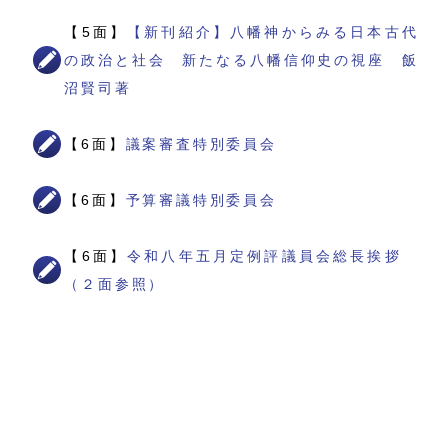
【5面】
【新刊紹介】八幡神からみる日本古代
の政治と社会 新たなる八幡信仰史の視座 飯
沼賢司著
【6面】
議案審査特別委員会
【6面】
予算審議特別委員会
【6面】
令和八年五月定例評議員会総長挨拶
（２面参照）