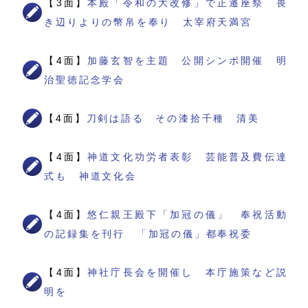
【3面】
本殿「令和の大改修」で正遷座祭 畏
き辺りよりの幣帛を奉り 太宰府天満宮
【4面】
加藤玄智を主題 公開シンポ開催 明
治聖徳記念学会
【4面】
刀剣は語る その漆拾千種 清美
【4面】
神道文化功労者表彰 芸能普及費伝達
式も 神道文化会
【4面】
悠仁親王殿下「加冠の儀」 奉祝活動
の記録集を刊行 「加冠の儀」都奉祝委
【4面】
神社庁長会を開催し 本庁施策など説
明を