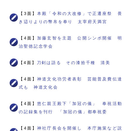
【3面】
本殿「令和の大改修」で正遷座祭 畏
き辺りよりの幣帛を奉り 太宰府天満宮
【4面】
加藤玄智を主題 公開シンポ開催 明
治聖徳記念学会
【4面】
刀剣は語る その漆拾千種 清美
【4面】
神道文化功労者表彰 芸能普及費伝達
式も 神道文化会
【4面】
悠仁親王殿下「加冠の儀」 奉祝活動
の記録集を刊行 「加冠の儀」都奉祝委
【4面】
神社庁長会を開催し 本庁施策など説