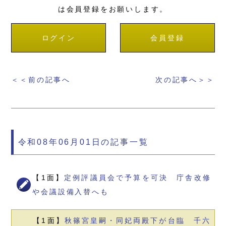
は会員登録をお願いします。
ログイン
会員登録
＜＜前の記事へ
次の記事へ＞＞
令和08年06月01日の記事一覧
【1面】
定例評議員会で予算を可決 庁舎改修
や会議設備入替へも
【1面】
秋篠宮皇嗣・同妃両殿下が台臨 千六