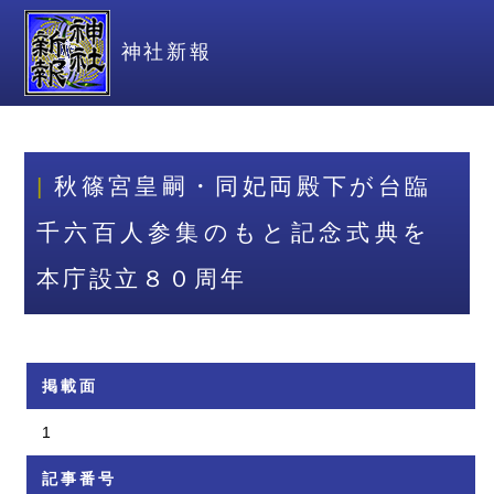
神社新報
秋篠宮皇嗣・同妃両殿下が台臨
千六百人参集のもと記念式典を
本庁設立８０周年
掲載面
1
記事番号