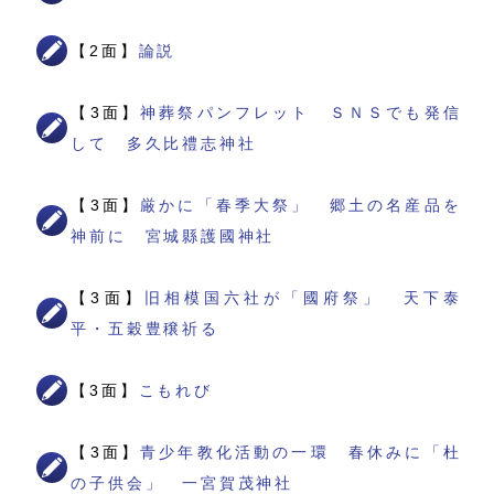
【2面】
論説
【3面】
神葬祭パンフレット ＳＮＳでも発信
して 多久比禮志神社
【3面】
厳かに「春季大祭」 郷土の名産品を
神前に 宮城縣護國神社
【3面】
旧相模国六社が「國府祭」 天下泰
平・五穀豊穣祈る
【3面】
こもれび
【3面】
青少年教化活動の一環 春休みに「杜
の子供会」 一宮賀茂神社