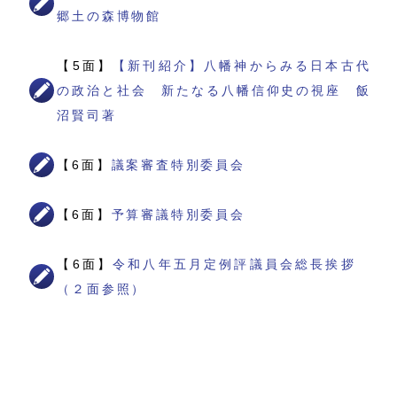
郷土の森博物館
【5面】
【新刊紹介】八幡神からみる日本古代
の政治と社会 新たなる八幡信仰史の視座 飯
沼賢司著
【6面】
議案審査特別委員会
【6面】
予算審議特別委員会
【6面】
令和八年五月定例評議員会総長挨拶
（２面参照）