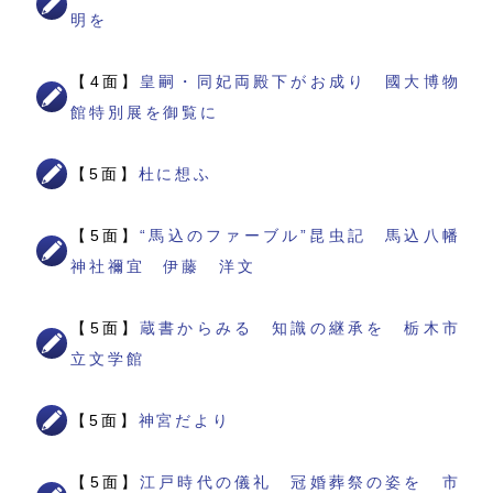
明を
【4面】
皇嗣・同妃両殿下がお成り 國大博物
館特別展を御覧に
【5面】
杜に想ふ
【5面】
“馬込のファーブル”昆虫記 馬込八幡
神社禰宜 伊藤 洋文
【5面】
蔵書からみる 知識の継承を 栃木市
立文学館
【5面】
神宮だより
【5面】
江戸時代の儀礼 冠婚葬祭の姿を 市