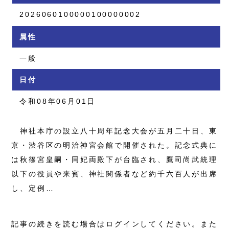
2026060100000100000002
属性
一般
日付
令和08年06月01日
神社本庁の設立八十周年記念大会が五月二十日、東
京・渋谷区の明治神宮会館で開催された。記念式典に
は秋篠宮皇嗣・同妃両殿下が台臨され、鷹司尚武統理
以下の役員や来賓、神社関係者など約千六百人が出席
し、定例…
記事の続きを読む場合はログインしてください。また