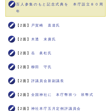
百人参集のもと記念式典を 本庁設立８０周
年
【2面】
戸賀崎 直道氏
【2面】
木透 末廣氏
【2面】
岳 眞杜氏
【2面】
柳田 守氏
【2面】
評議員会新副議長
【2面】
全国神社に 本庁幣班つ 班幣式
【2面】
神社本庁五月定例評議員会