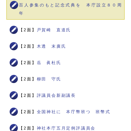
百人参集のもと記念式典を 本庁設立８０周
年
【2面】
戸賀崎 直道氏
【2面】
木透 末廣氏
【2面】
岳 眞杜氏
【2面】
柳田 守氏
【2面】
評議員会新副議長
【2面】
全国神社に 本庁幣班つ 班幣式
【2面】
神社本庁五月定例評議員会