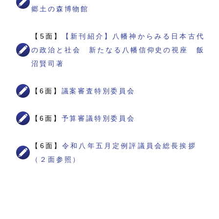
郷土の森博物館
【5面】
【新刊紹介】八幡神からみる日本古代
の政治と社会 新たなる八幡信仰史の視座 飯
沼賢司著
【6面】
議案審査特別委員会
【6面】
予算審議特別委員会
【6面】
令和八年五月定例評議員会総長挨拶
（２面参照）