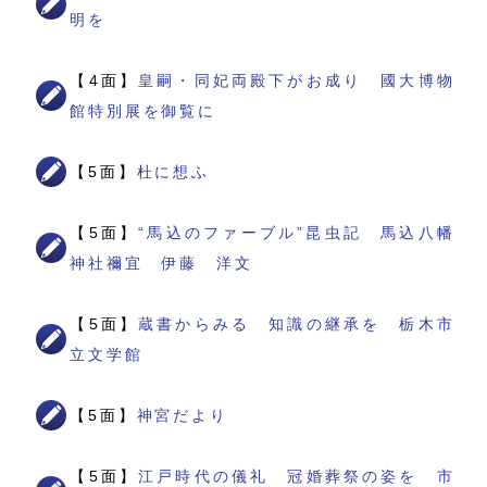
明を
【4面】
皇嗣・同妃両殿下がお成り 國大博物
館特別展を御覧に
【5面】
杜に想ふ
【5面】
“馬込のファーブル”昆虫記 馬込八幡
神社禰宜 伊藤 洋文
【5面】
蔵書からみる 知識の継承を 栃木市
立文学館
【5面】
神宮だより
【5面】
江戸時代の儀礼 冠婚葬祭の姿を 市