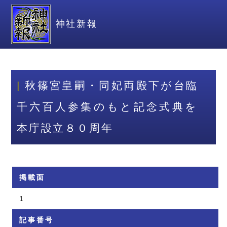
神社新報
秋篠宮皇嗣・同妃両殿下が台臨
千六百人参集のもと記念式典を
本庁設立８０周年
掲載面
1
記事番号