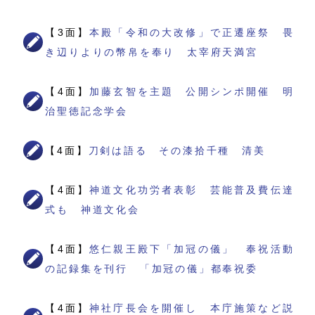
【3面】
本殿「令和の大改修」で正遷座祭 畏
き辺りよりの幣帛を奉り 太宰府天満宮
【4面】
加藤玄智を主題 公開シンポ開催 明
治聖徳記念学会
【4面】
刀剣は語る その漆拾千種 清美
【4面】
神道文化功労者表彰 芸能普及費伝達
式も 神道文化会
【4面】
悠仁親王殿下「加冠の儀」 奉祝活動
の記録集を刊行 「加冠の儀」都奉祝委
【4面】
神社庁長会を開催し 本庁施策など説