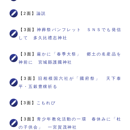
【2面】
論説
【3面】
神葬祭パンフレット ＳＮＳでも発信
して 多久比禮志神社
【3面】
厳かに「春季大祭」 郷土の名産品を
神前に 宮城縣護國神社
【3面】
旧相模国六社が「國府祭」 天下泰
平・五穀豊穣祈る
【3面】
こもれび
【3面】
青少年教化活動の一環 春休みに「杜
の子供会」 一宮賀茂神社