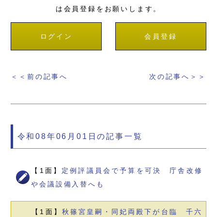
は会員登録をお願いします。
ログイン
会員登録
＜＜前の記事へ
次の記事へ＞＞
令和08年06月01日の記事一覧
【1面】
定例評議員会で予算を可決 庁舎改修
や会議設備入替へも
【1面】
秋篠宮皇嗣・同妃両殿下が台臨 千六