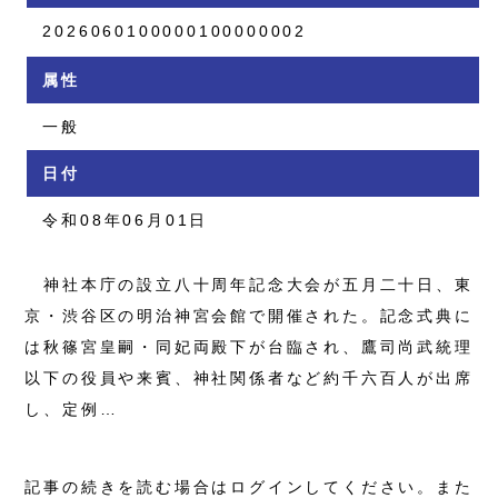
2026060100000100000002
属性
一般
日付
令和08年06月01日
神社本庁の設立八十周年記念大会が五月二十日、東
京・渋谷区の明治神宮会館で開催された。記念式典に
は秋篠宮皇嗣・同妃両殿下が台臨され、鷹司尚武統理
以下の役員や来賓、神社関係者など約千六百人が出席
し、定例…
記事の続きを読む場合はログインしてください。また