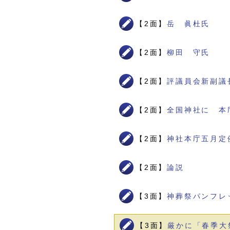
【2面】
岳 眞杜氏
【2面】
柳田 守氏
【2面】
評議員会新副議
【2面】
全国神社に 本
【2面】
神社本庁五月定
【2面】
論説
【3面】
神葬祭パンフレ
【3面】
厳かに「春季大