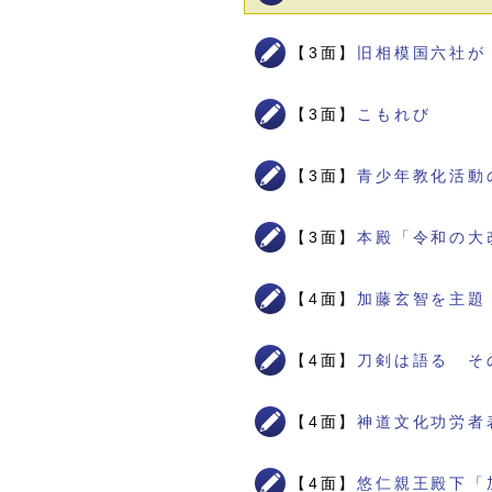
【3面】
旧相模国六社が
【3面】
こもれび
【3面】
青少年教化活動
【3面】
本殿「令和の大
【4面】
加藤玄智を主題
【4面】
刀剣は語る そ
【4面】
神道文化功労者
【4面】
悠仁親王殿下「