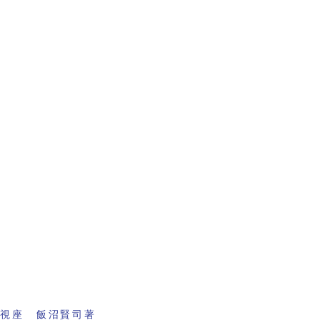
の視座 飯沼賢司著