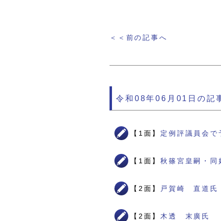
＜＜前の記事へ
令和08年06月01日の記
【1面】
定例評議員会で
【1面】
秋篠宮皇嗣・同
【2面】
戸賀崎 直道氏
【2面】
木透 末廣氏