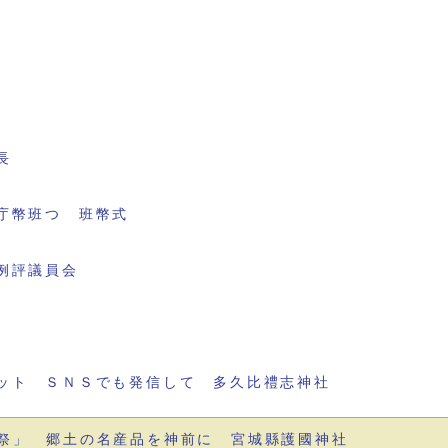
長
庁幣班つ 班幣式
例評議員会
ット ＳＮＳでも発信して 多久比禮志神社
祭」 郷土の名産品を神前に 宮城縣護國神社