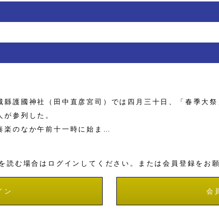
縣護國神社（田中直彦宮司）では四月三十日、「春季大祭
人が参列した。
奏楽のなか午前十一時に始ま…
を読む場合はログインしてください。または会員登録をお
イン
会