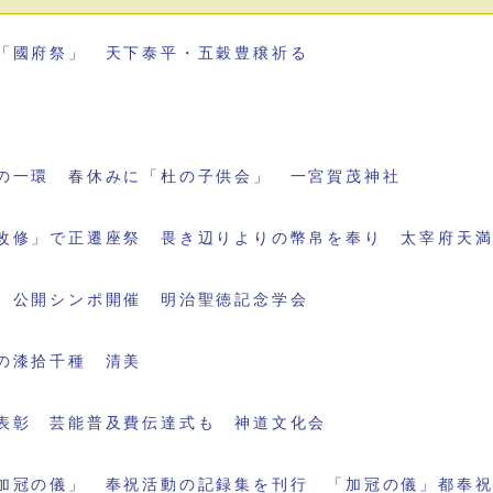
「國府祭」 天下泰平・五穀豊穣祈る
の一環 春休みに「杜の子供会」 一宮賀茂神社
改修」で正遷座祭 畏き辺りよりの幣帛を奉り 太宰府天
 公開シンポ開催 明治聖徳記念学会
の漆拾千種 清美
表彰 芸能普及費伝達式も 神道文化会
加冠の儀」 奉祝活動の記録集を刊行 「加冠の儀」都奉