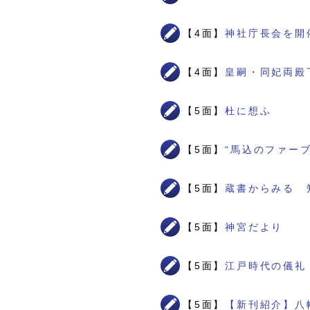
【4面】
神社庁長会を開
【4面】
皇嗣・同妃両殿
【5面】
杜に想ふ
【5面】
“馬込のファー
【5面】
蔵書からみる 
【5面】
神宮だより
【5面】
江戸時代の儀礼
【5面】
【新刊紹介】八