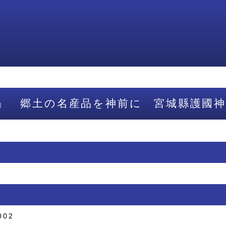
」 郷土の名産品を神前に 宮城縣護國神
002