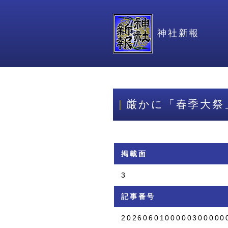
神社新報
厳かに「春季大祭
掲載面
3
記事番号
2026060100000300000