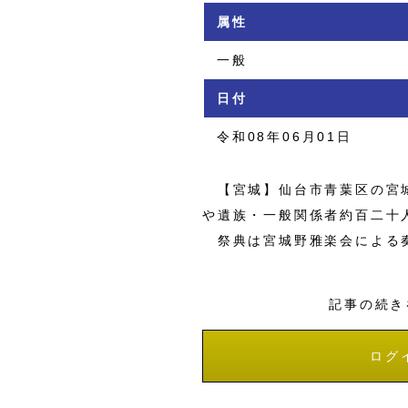
属性
一般
日付
令和08年06月01日
【宮城】仙台市青葉区の宮城
や遺族・一般関係者約百二十
祭典は宮城野雅楽会による
記事の続き
ログ