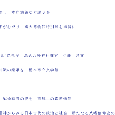
催し 本庁施策など説明を
下がお成り 國大博物館特別展を御覧に
ブル”昆虫記 馬込八幡神社禰宜 伊藤 洋文
知識の継承を 栃木市立文学館
 冠婚葬祭の姿を 市郷土の森博物館
幡神からみる日本古代の政治と社会 新たなる八幡信仰史