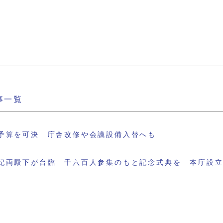
事一覧
予算を可決 庁舎改修や会議設備入替へも
妃両殿下が台臨 千六百人参集のもと記念式典を 本庁設