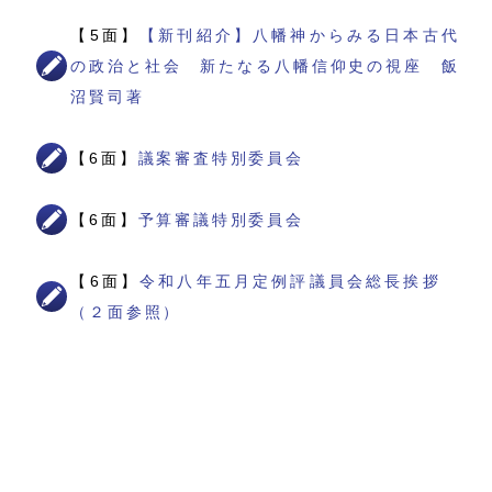
【5面】
【新刊紹介】八幡神からみる日本古代
の政治と社会 新たなる八幡信仰史の視座 飯
沼賢司著
【6面】
議案審査特別委員会
【6面】
予算審議特別委員会
【6面】
令和八年五月定例評議員会総長挨拶
（２面参照）