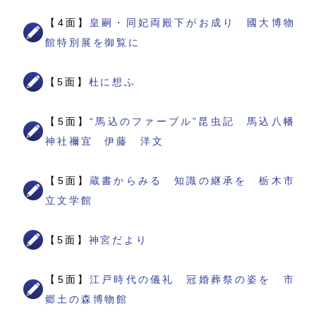
【4面】
皇嗣・同妃両殿下がお成り 國大博物
館特別展を御覧に
【5面】
杜に想ふ
【5面】
“馬込のファーブル”昆虫記 馬込八幡
神社禰宜 伊藤 洋文
【5面】
蔵書からみる 知識の継承を 栃木市
立文学館
【5面】
神宮だより
【5面】
江戸時代の儀礼 冠婚葬祭の姿を 市
郷土の森博物館