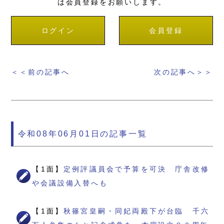
は会員登録をお願いします。
ログイン
会員登録
＜＜前の記事へ
次の記事へ＞＞
令和08年06月01日の記事一覧
【1面】
定例評議員会で予算を可決 庁舎改修
や会議設備入替へも
【1面】
秋篠宮皇嗣・同妃両殿下が台臨 千六