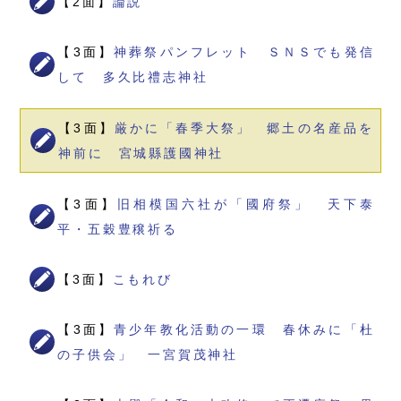
【2面】
論説
【3面】
神葬祭パンフレット ＳＮＳでも発信
して 多久比禮志神社
【3面】
厳かに「春季大祭」 郷土の名産品を
神前に 宮城縣護國神社
【3面】
旧相模国六社が「國府祭」 天下泰
平・五穀豊穣祈る
【3面】
こもれび
【3面】
青少年教化活動の一環 春休みに「杜
の子供会」 一宮賀茂神社