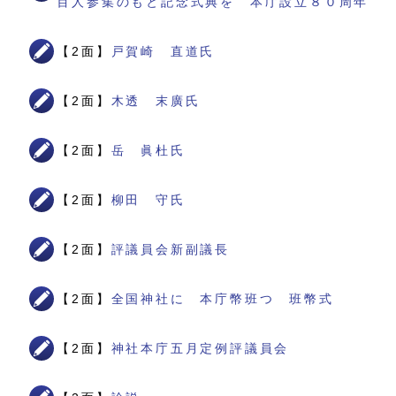
百人参集のもと記念式典を 本庁設立８０周年
【2面】
戸賀崎 直道氏
【2面】
木透 末廣氏
【2面】
岳 眞杜氏
【2面】
柳田 守氏
【2面】
評議員会新副議長
【2面】
全国神社に 本庁幣班つ 班幣式
【2面】
神社本庁五月定例評議員会