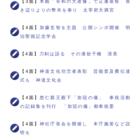
【3面】
本殿「令和の大改修」で正遷座祭 畏
き辺りよりの幣帛を奉り 太宰府天満宮
【4面】
加藤玄智を主題 公開シンポ開催 明
治聖徳記念学会
【4面】
刀剣は語る その漆拾千種 清美
【4面】
神道文化功労者表彰 芸能普及費伝達
式も 神道文化会
【4面】
悠仁親王殿下「加冠の儀」 奉祝活動
の記録集を刊行 「加冠の儀」都奉祝委
【4面】
神社庁長会を開催し 本庁施策など説
明を