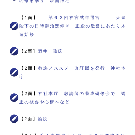
の幣帛奉り 靖國神社
【1面】
――第６３回神宮式年遷宮―― 天皇
陛下の日時御治定仰ぎ 正殿の造営にあたり木
造始祭
【2面】
酒井 務氏
【2面】
教誨ノススメ 改訂版を発行 神社本
庁
【2面】
神社本庁 教誨師の養成研修会で 矯
正の概要や心構へなど
【2面】
論説