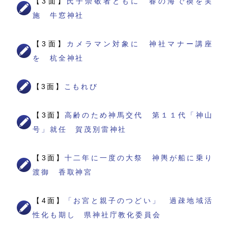
【3面】
氏子崇敬者ともに 春の海で禊を実
施 牛窓神社
【3面】
カメラマン対象に 神社マナー講座
を 杭全神社
【3面】
こもれび
【3面】
高齢のため神馬交代 第１１代「神山
号」就任 賀茂別雷神社
【3面】
十二年に一度の大祭 神輿が船に乗り
渡御 香取神宮
【4面】
「お宮と親子のつどい」 過疎地域活
性化も期し 県神社庁教化委員会