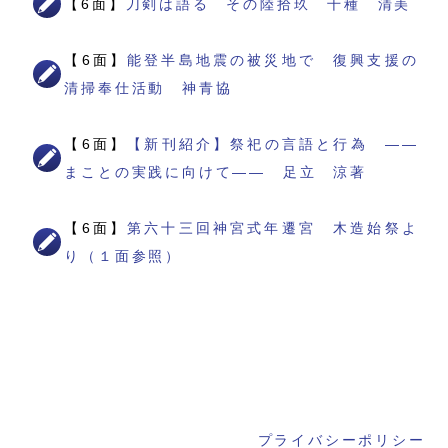
【6面】
刀剣は語る その陸拾玖 千種 清美
【6面】
能登半島地震の被災地で 復興支援の
清掃奉仕活動 神青協
【6面】
【新刊紹介】祭祀の言語と行為 ――
まことの実践に向けて―― 足立 涼著
【6面】
第六十三回神宮式年遷宮 木造始祭よ
り（１面参照）
プライバシーポリシー