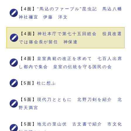
【4面】
“馬込のファーブル”昆虫記 馬込八幡
神社禰宜 伊藤 洋文
【4面】
神社本庁で第七十五回総会 役員改選
では篠会長が留任 神保連
【4面】
皇室典範の改正を求めて 七百人出席
し都内で集会 皇室の伝統を守る国民の会
【5面】
杜に想ふ
【5面】
現代刀とともに 北野刀剣を紹介 北
野天満宮
【5面】
地元の里山伏 古文書で紹介 市文化