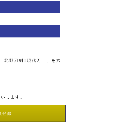
―北野刀剣×現代刀―」を六
願いします。
員登録