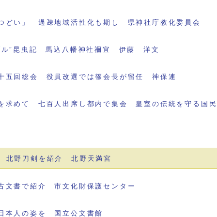
つどい」 過疎地域活性化も期し 県神社庁教化委員会
ブル”昆虫記 馬込八幡神社禰宜 伊藤 洋文
十五回総会 役員改選では篠会長が留任 神保連
を求めて 七百人出席し都内で集会 皇室の伝統を守る国
 北野刀剣を紹介 北野天満宮
古文書で紹介 市文化財保護センター
日本人の姿を 国立公文書館