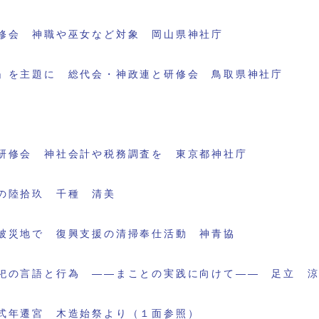
修会 神職や巫女など対象 岡山県神社庁
」を主題に 総代会・神政連と研修会 鳥取県神社庁
研修会 神社会計や税務調査を 東京都神社庁
の陸拾玖 千種 清美
被災地で 復興支援の清掃奉仕活動 神青協
祀の言語と行為 ――まことの実践に向けて―― 足立 
式年遷宮 木造始祭より（１面参照）