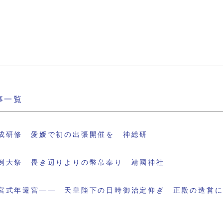
事一覧
成研修 愛媛で初の出張開催を 神総研
例大祭 畏き辺りよりの幣帛奉り 靖國神社
宮式年遷宮―― 天皇陛下の日時御治定仰ぎ 正殿の造営