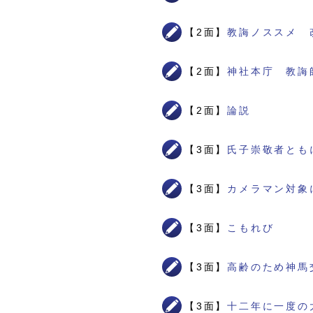
【2面】
教誨ノススメ 
【2面】
神社本庁 教誨
【2面】
論説
【3面】
氏子崇敬者とも
【3面】
カメラマン対象
【3面】
こもれび
【3面】
高齢のため神馬
【3面】
十二年に一度の