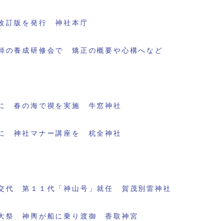
改訂版を発行 神社本庁
師の養成研修会で 矯正の概要や心構へなど
に 春の海で禊を実施 牛窓神社
に 神社マナー講座を 杭全神社
交代 第１１代「神山号」就任 賀茂別雷神社
大祭 神輿が船に乗り渡御 香取神宮