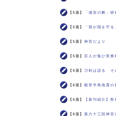
【5面】
「浦安の舞」研
【5面】
「我が国を守る
【5面】
神宮だより
【5面】
百人が集ひ実務
【6面】
刀剣は語る そ
【6面】
能登半島地震の
【6面】
【新刊紹介】祭
【6面】
第六十三回神宮