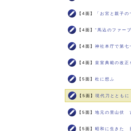
【4面】
「お宮と親子の
【4面】
“馬込のファー
【4面】
神社本庁で第七
【4面】
皇室典範の改正
【5面】
杜に想ふ
【5面】
現代刀とともに
【5面】
地元の里山伏 
【5面】
昭和に生きた 