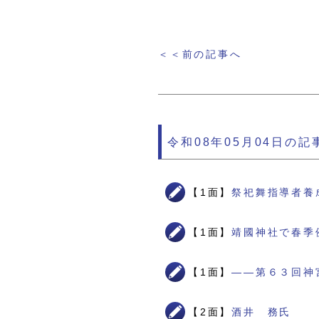
＜＜前の記事へ
令和08年05月04日の記
【1面】
祭祀舞指導者養
【1面】
靖國神社で春季
【1面】
――第６３回神
【2面】
酒井 務氏