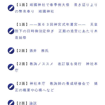
【1面】
靖國神社で春季例大祭 畏き辺りより
の幣帛奉り 靖國神社
【1面】
――第６３回神宮式年遷宮―― 天皇
陛下の日時御治定仰ぎ 正殿の造営にあたり木
造始祭
【2面】
酒井 務氏
【2面】
教誨ノススメ 改訂版を発行 神社本
庁
【2面】
神社本庁 教誨師の養成研修会で 矯
正の概要や心構へなど
【2面】
論説