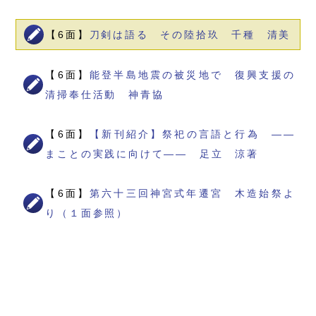
【6面】
刀剣は語る その陸拾玖 千種 清美
【6面】
能登半島地震の被災地で 復興支援の
清掃奉仕活動 神青協
【6面】
【新刊紹介】祭祀の言語と行為 ――
まことの実践に向けて―― 足立 涼著
【6面】
第六十三回神宮式年遷宮 木造始祭よ
り（１面参照）