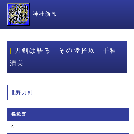
神社新報
刀剣は語る その陸拾玖 千種
清美
北野刀剣
掲載面
6