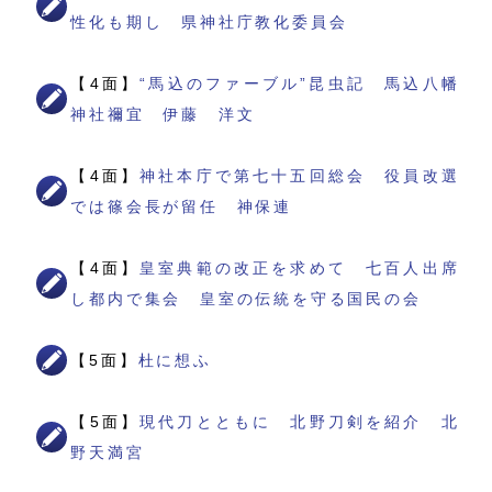
性化も期し 県神社庁教化委員会
【4面】
“馬込のファーブル”昆虫記 馬込八幡
神社禰宜 伊藤 洋文
【4面】
神社本庁で第七十五回総会 役員改選
では篠会長が留任 神保連
【4面】
皇室典範の改正を求めて 七百人出席
し都内で集会 皇室の伝統を守る国民の会
【5面】
杜に想ふ
【5面】
現代刀とともに 北野刀剣を紹介 北
野天満宮