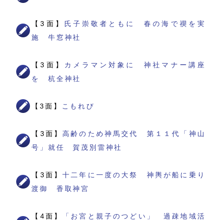
【3面】
氏子崇敬者ともに 春の海で禊を実
施 牛窓神社
【3面】
カメラマン対象に 神社マナー講座
を 杭全神社
【3面】
こもれび
【3面】
高齢のため神馬交代 第１１代「神山
号」就任 賀茂別雷神社
【3面】
十二年に一度の大祭 神輿が船に乗り
渡御 香取神宮
【4面】
「お宮と親子のつどい」 過疎地域活