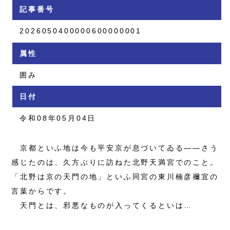
記事番号
2026050400000600000001
属性
囲み
日付
令和08年05月04日
京都といふ地は今も平安京が息づいてゐる――さう
感じたのは、久方ぶりに訪ねた北野天満宮でのこと。
「北野は京の天門の地」といふ同宮の東川楠彦禰宜の
言葉からです。
天門とは、邪悪なものが入ってくるといは…