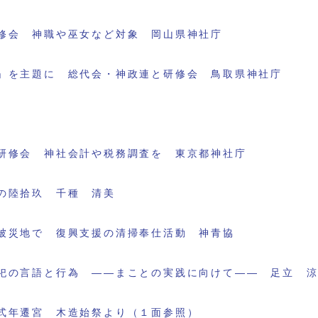
修会 神職や巫女など対象 岡山県神社庁
」を主題に 総代会・神政連と研修会 鳥取県神社庁
研修会 神社会計や税務調査を 東京都神社庁
の陸拾玖 千種 清美
被災地で 復興支援の清掃奉仕活動 神青協
祀の言語と行為 ――まことの実践に向けて―― 足立 
式年遷宮 木造始祭より（１面参照）