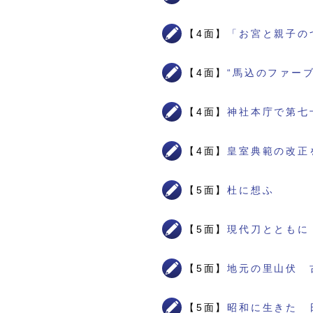
【4面】
「お宮と親子の
【4面】
“馬込のファー
【4面】
神社本庁で第七
【4面】
皇室典範の改正
【5面】
杜に想ふ
【5面】
現代刀とともに
【5面】
地元の里山伏 
【5面】
昭和に生きた 