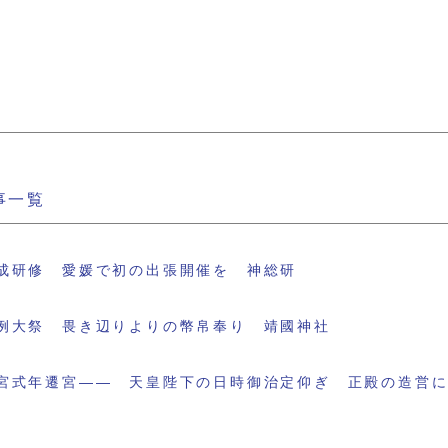
事一覧
成研修 愛媛で初の出張開催を 神総研
例大祭 畏き辺りよりの幣帛奉り 靖國神社
宮式年遷宮―― 天皇陛下の日時御治定仰ぎ 正殿の造営