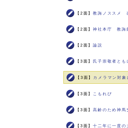
【2面】
教誨ノススメ 
【2面】
神社本庁 教誨
【2面】
論説
【3面】
氏子崇敬者とも
【3面】
カメラマン対象
【3面】
こもれび
【3面】
高齢のため神馬
【3面】
十二年に一度の