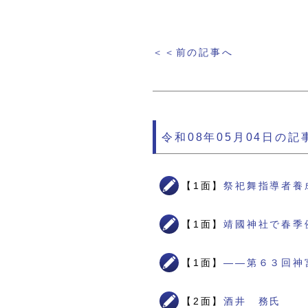
＜＜前の記事へ
令和08年05月04日の記
【1面】
祭祀舞指導者養
【1面】
靖國神社で春季
【1面】
――第６３回神
【2面】
酒井 務氏