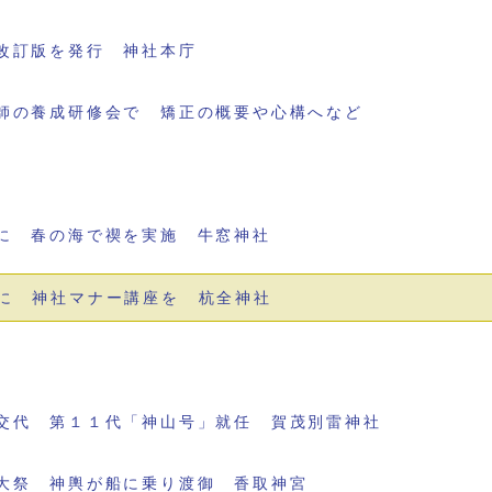
改訂版を発行 神社本庁
師の養成研修会で 矯正の概要や心構へなど
に 春の海で禊を実施 牛窓神社
に 神社マナー講座を 杭全神社
交代 第１１代「神山号」就任 賀茂別雷神社
大祭 神輿が船に乗り渡御 香取神宮