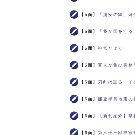
【5面】
「浦安の舞」研
【5面】
「我が国を守る
【5面】
神宮だより
【5面】
百人が集ひ実務
【6面】
刀剣は語る そ
【6面】
能登半島地震の
【6面】
【新刊紹介】祭
【6面】
第六十三回神宮