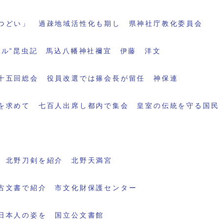
つどい」 過疎地域活性化も期し 県神社庁教化委員会
ブル”昆虫記 馬込八幡神社禰宜 伊藤 洋文
十五回総会 役員改選では篠会長が留任 神保連
を求めて 七百人出席し都内で集会 皇室の伝統を守る国
 北野刀剣を紹介 北野天満宮
古文書で紹介 市文化財保護センター
日本人の姿を 国立公文書館