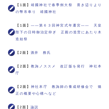
【1面】
靖國神社で春季例大祭 畏き辺りより
の幣帛奉り 靖國神社
【1面】
――第６３回神宮式年遷宮―― 天皇
陛下の日時御治定仰ぎ 正殿の造営にあたり木
造始祭
【2面】
酒井 務氏
【2面】
教誨ノススメ 改訂版を発行 神社本
庁
【2面】
神社本庁 教誨師の養成研修会で 矯
正の概要や心構へなど
【2面】
論説