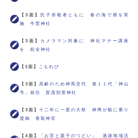
【3面】
氏子崇敬者ともに 春の海で禊を実
施 牛窓神社
【3面】
カメラマン対象に 神社マナー講座
を 杭全神社
【3面】
こもれび
【3面】
高齢のため神馬交代 第１１代「神山
号」就任 賀茂別雷神社
【3面】
十二年に一度の大祭 神輿が船に乗り
渡御 香取神宮
【4面】
「お宮と親子のつどい」 過疎地域活