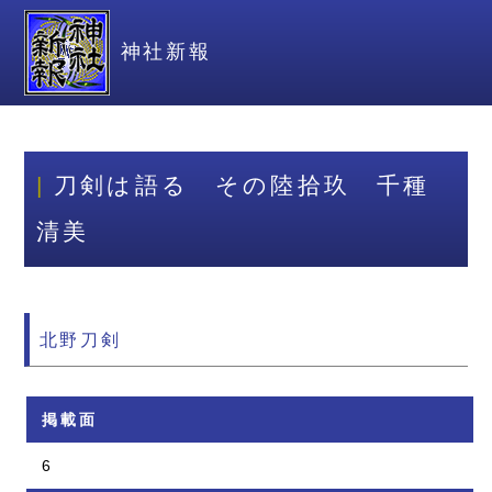
神社新報
刀剣は語る その陸拾玖 千種
清美
北野刀剣
掲載面
6