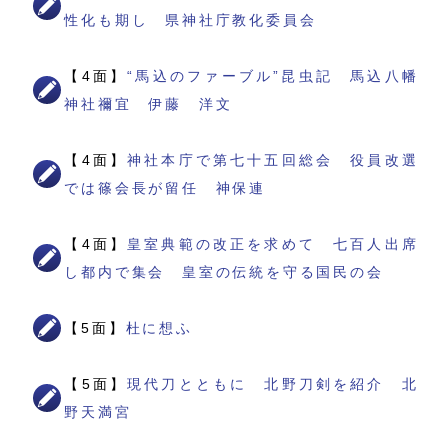
性化も期し 県神社庁教化委員会
【4面】
“馬込のファーブル”昆虫記 馬込八幡
神社禰宜 伊藤 洋文
【4面】
神社本庁で第七十五回総会 役員改選
では篠会長が留任 神保連
【4面】
皇室典範の改正を求めて 七百人出席
し都内で集会 皇室の伝統を守る国民の会
【5面】
杜に想ふ
【5面】
現代刀とともに 北野刀剣を紹介 北
野天満宮