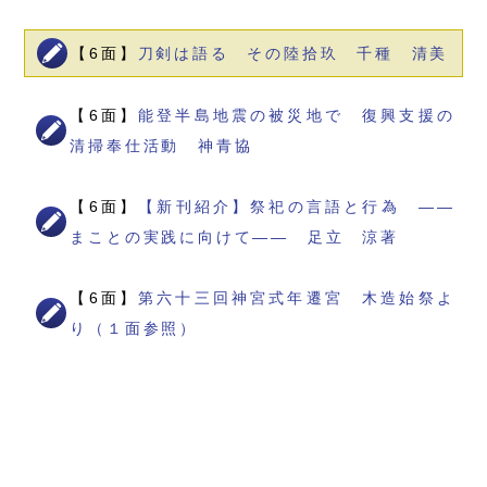
【6面】
刀剣は語る その陸拾玖 千種 清美
【6面】
能登半島地震の被災地で 復興支援の
清掃奉仕活動 神青協
【6面】
【新刊紹介】祭祀の言語と行為 ――
まことの実践に向けて―― 足立 涼著
【6面】
第六十三回神宮式年遷宮 木造始祭よ
り（１面参照）