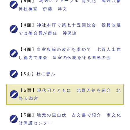
【4面】
“馬込のファーブル”昆虫記 馬込八幡
神社禰宜 伊藤 洋文
【4面】
神社本庁で第七十五回総会 役員改選
では篠会長が留任 神保連
【4面】
皇室典範の改正を求めて 七百人出席
し都内で集会 皇室の伝統を守る国民の会
【5面】
杜に想ふ
【5面】
現代刀とともに 北野刀剣を紹介 北
野天満宮
【5面】
地元の里山伏 古文書で紹介 市文化
財保護センター