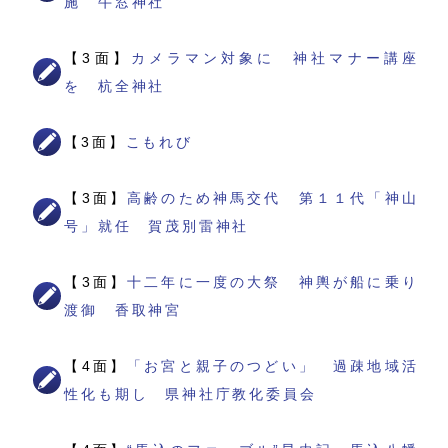
施 牛窓神社
【3面】
カメラマン対象に 神社マナー講座
を 杭全神社
【3面】
こもれび
【3面】
高齢のため神馬交代 第１１代「神山
号」就任 賀茂別雷神社
【3面】
十二年に一度の大祭 神輿が船に乗り
渡御 香取神宮
【4面】
「お宮と親子のつどい」 過疎地域活
性化も期し 県神社庁教化委員会