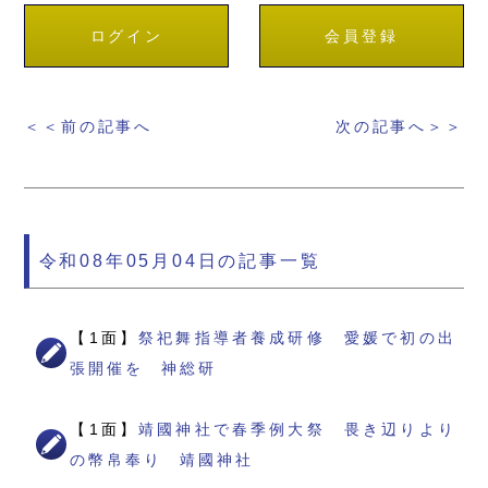
ログイン
会員登録
＜＜前の記事へ
次の記事へ＞＞
令和08年05月04日の記事一覧
【1面】
祭祀舞指導者養成研修 愛媛で初の出
張開催を 神総研
【1面】
靖國神社で春季例大祭 畏き辺りより
の幣帛奉り 靖國神社