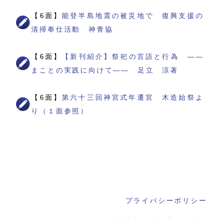
【6面】
能登半島地震の被災地で 復興支援の
清掃奉仕活動 神青協
【6面】
【新刊紹介】祭祀の言語と行為 ――
まことの実践に向けて―― 足立 涼著
【6面】
第六十三回神宮式年遷宮 木造始祭よ
り（１面参照）
プライバシーポリシー