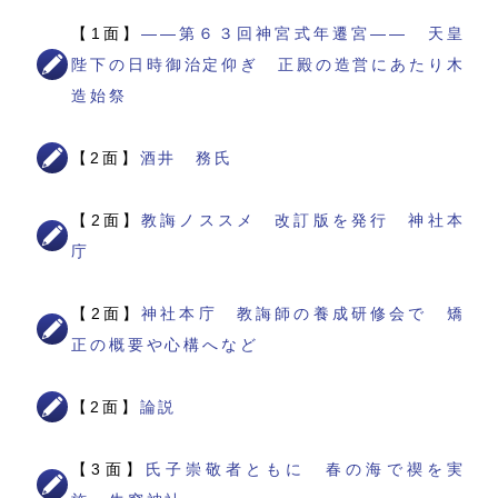
【1面】
――第６３回神宮式年遷宮―― 天皇
陛下の日時御治定仰ぎ 正殿の造営にあたり木
造始祭
【2面】
酒井 務氏
【2面】
教誨ノススメ 改訂版を発行 神社本
庁
【2面】
神社本庁 教誨師の養成研修会で 矯
正の概要や心構へなど
【2面】
論説
【3面】
氏子崇敬者ともに 春の海で禊を実