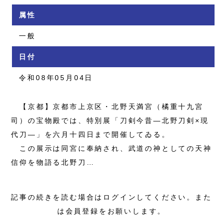
属性
一般
日付
令和08年05月04日
【京都】京都市上京区・北野天満宮（橘重十九宮
司）の宝物殿では、特別展「刀剣今昔―北野刀剣×現
代刀―」を六月十四日まで開催してゐる。
この展示は同宮に奉納され、武道の神としての天神
信仰を物語る北野刀…
記事の続きを読む場合はログインしてください。また
は会員登録をお願いします。