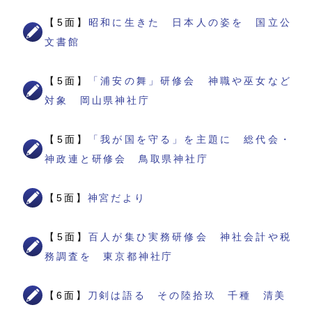
【5面】
昭和に生きた 日本人の姿を 国立公
文書館
【5面】
「浦安の舞」研修会 神職や巫女など
対象 岡山県神社庁
【5面】
「我が国を守る」を主題に 総代会・
神政連と研修会 鳥取県神社庁
【5面】
神宮だより
【5面】
百人が集ひ実務研修会 神社会計や税
務調査を 東京都神社庁
【6面】
刀剣は語る その陸拾玖 千種 清美