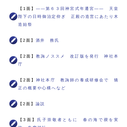
【1面】
――第６３回神宮式年遷宮―― 天皇
陛下の日時御治定仰ぎ 正殿の造営にあたり木
造始祭
【2面】
酒井 務氏
【2面】
教誨ノススメ 改訂版を発行 神社本
庁
【2面】
神社本庁 教誨師の養成研修会で 矯
正の概要や心構へなど
【2面】
論説
【3面】
氏子崇敬者ともに 春の海で禊を実