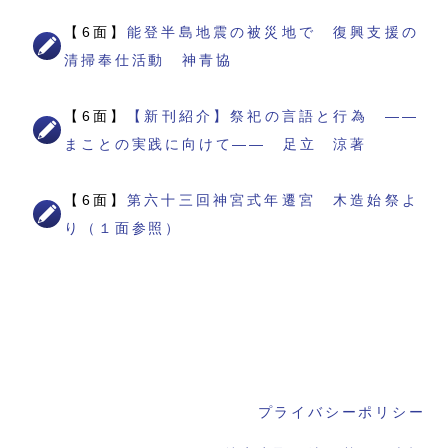
【6面】
能登半島地震の被災地で 復興支援の
清掃奉仕活動 神青協
【6面】
【新刊紹介】祭祀の言語と行為 ――
まことの実践に向けて―― 足立 涼著
【6面】
第六十三回神宮式年遷宮 木造始祭よ
り（１面参照）
プライバシーポリシー