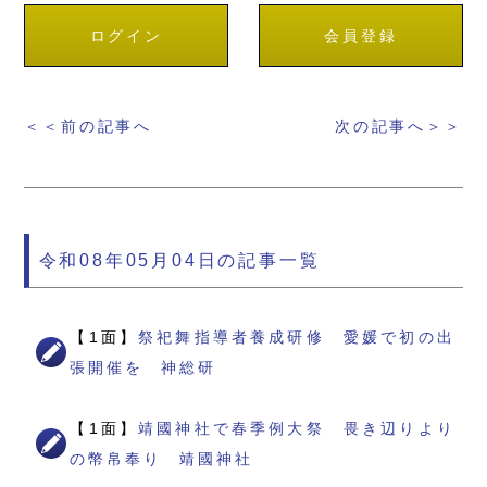
ログイン
会員登録
＜＜前の記事へ
次の記事へ＞＞
令和08年05月04日の記事一覧
【1面】
祭祀舞指導者養成研修 愛媛で初の出
張開催を 神総研
【1面】
靖國神社で春季例大祭 畏き辺りより
の幣帛奉り 靖國神社