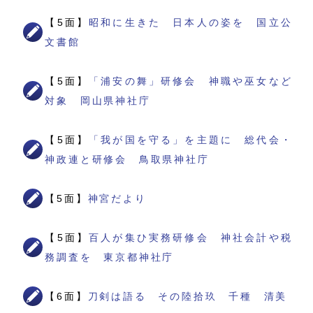
【5面】
昭和に生きた 日本人の姿を 国立公
文書館
【5面】
「浦安の舞」研修会 神職や巫女など
対象 岡山県神社庁
【5面】
「我が国を守る」を主題に 総代会・
神政連と研修会 鳥取県神社庁
【5面】
神宮だより
【5面】
百人が集ひ実務研修会 神社会計や税
務調査を 東京都神社庁
【6面】
刀剣は語る その陸拾玖 千種 清美