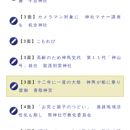
施 牛窓神社
【3面】
カメラマン対象に 神社マナー講座
を 杭全神社
【3面】
こもれび
【3面】
高齢のため神馬交代 第１１代「神山
号」就任 賀茂別雷神社
【3面】
十二年に一度の大祭 神輿が船に乗り
渡御 香取神宮
【4面】
「お宮と親子のつどい」 過疎地域活
性化も期し 県神社庁教化委員会