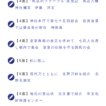
【4面】
“馬込のファーブル”昆虫記 馬込八幡
神社禰宜 伊藤 洋文
【4面】
神社本庁で第七十五回総会 役員改選
では篠会長が留任 神保連
【4面】
皇室典範の改正を求めて 七百人出席
し都内で集会 皇室の伝統を守る国民の会
【5面】
杜に想ふ
【5面】
現代刀とともに 北野刀剣を紹介 北
野天満宮
【5面】
地元の里山伏 古文書で紹介 市文化
財保護センター