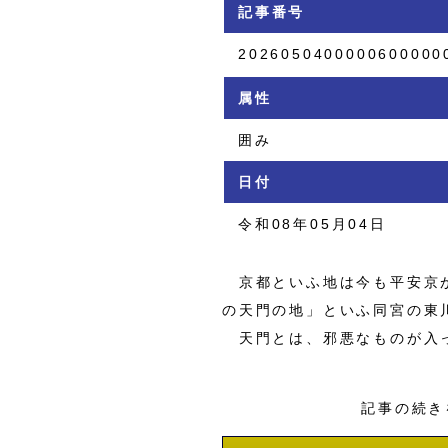
記事番号
2026050400000600000
属性
囲み
日付
令和08年05月04日
京都といふ地は今も平安京が
の天門の地」といふ同宮の東
天門とは、邪悪なものが入
記事の続き