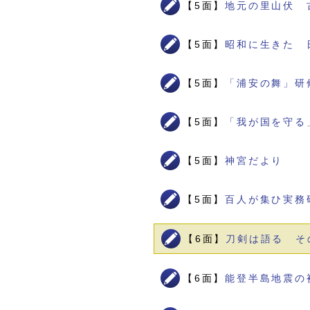
【5面】
地元の里山伏 
【5面】
昭和に生きた 
【5面】
「浦安の舞」研
【5面】
「我が国を守る
【5面】
神宮だより
【5面】
百人が集ひ実務
【6面】
刀剣は語る そ
【6面】
能登半島地震の