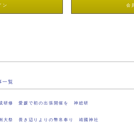
イン
会
事一覧
成研修 愛媛で初の出張開催を 神総研
例大祭 畏き辺りよりの幣帛奉り 靖國神社