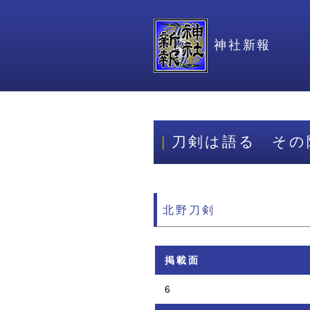
神社新報
刀剣は語る その
北野刀剣
掲載面
6