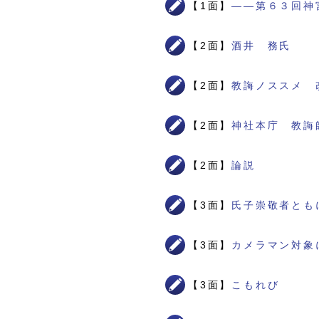
【1面】
――第６３回神
【2面】
酒井 務氏
【2面】
教誨ノススメ 
【2面】
神社本庁 教誨
【2面】
論説
【3面】
氏子崇敬者とも
【3面】
カメラマン対象
【3面】
こもれび