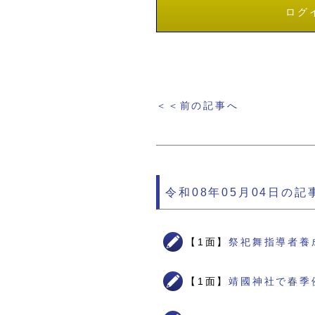
ログ
＜＜前の記事へ
令和08年05月04日の記
【1面】
祭祀舞指導者養
【1面】
靖國神社で春季