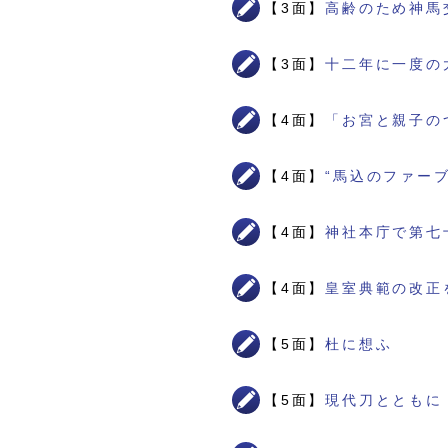
【3面】
高齢のため神馬
【3面】
十二年に一度の
【4面】
「お宮と親子の
【4面】
“馬込のファー
【4面】
神社本庁で第七
【4面】
皇室典範の改正
【5面】
杜に想ふ
【5面】
現代刀とともに