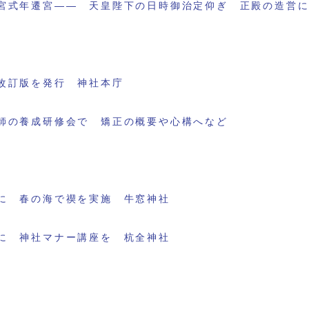
宮式年遷宮―― 天皇陛下の日時御治定仰ぎ 正殿の造営
改訂版を発行 神社本庁
師の養成研修会で 矯正の概要や心構へなど
に 春の海で禊を実施 牛窓神社
に 神社マナー講座を 杭全神社