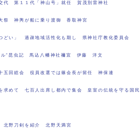
交代 第１１代「神山号」就任 賀茂別雷神社
大祭 神輿が船に乗り渡御 香取神宮
つどい」 過疎地域活性化も期し 県神社庁教化委員会
ブル”昆虫記 馬込八幡神社禰宜 伊藤 洋文
十五回総会 役員改選では篠会長が留任 神保連
を求めて 七百人出席し都内で集会 皇室の伝統を守る国
 北野刀剣を紹介 北野天満宮