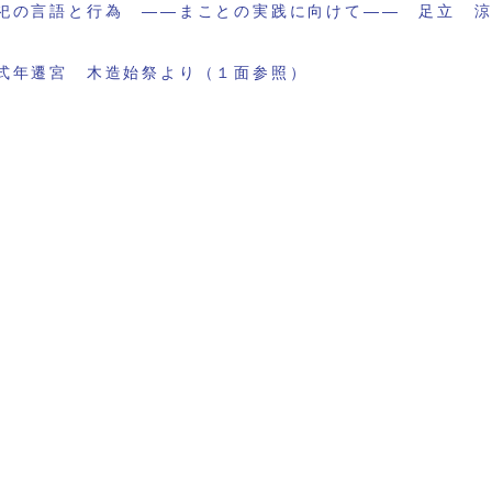
祀の言語と行為 ――まことの実践に向けて―― 足立 
式年遷宮 木造始祭より（１面参照）