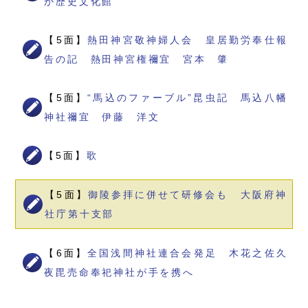
か歴史文化館
【5面】
熱田神宮敬神婦人会 皇居勤労奉仕報
告の記 熱田神宮権禰宜 宮本 肇
【5面】
“馬込のファーブル”昆虫記 馬込八幡
神社禰宜 伊藤 洋文
【5面】
歌
【5面】
御陵参拝に併せて研修会も 大阪府神
社庁第十支部
【6面】
全国浅間神社連合会発足 木花之佐久
夜毘売命奉祀神社が手を携へ