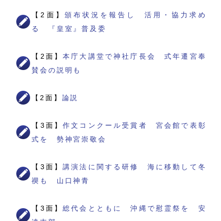
【2面】
頒布状況を報告し 活用・協力求め
る 『皇室』普及委
【2面】
本庁大講堂で神社庁長会 式年遷宮奉
賛会の説明も
【2面】
論説
【3面】
作文コンクール受賞者 宮会館で表彰
式を 勢神宮崇敬会
【3面】
講演法に関する研修 海に移動して冬
禊も 山口神青
【3面】
総代会とともに 沖縄で慰霊祭を 安