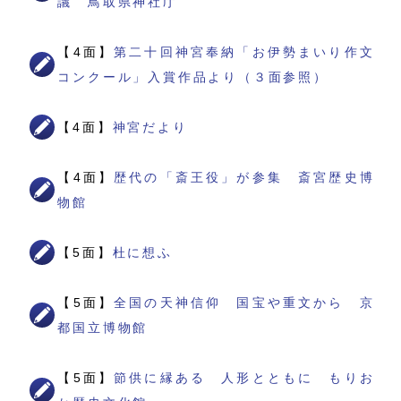
議 鳥取県神社庁
【4面】
第二十回神宮奉納「お伊勢まいり作文
コンクール」入賞作品より（３面参照）
【4面】
神宮だより
【4面】
歴代の「斎王役」が参集 斎宮歴史博
物館
【5面】
杜に想ふ
【5面】
全国の天神信仰 国宝や重文から 京
都国立博物館
【5面】
節供に縁ある 人形とともに もりお