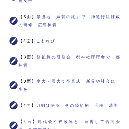
達支部
【3面】
景勝地「妹背の滝」で 神道行法錬成
の研修 広島神青
【3面】
こもれび
【3面】
祭祀舞の研修会 都神社庁庁舎で 都
神青
【3面】
皇大・國大で卒業式 斯界や社会に一
歩を
【4面】
刀剣は語る その陸拾捌 千種 清美
【4面】
総代会や神政連と 連携して合同会