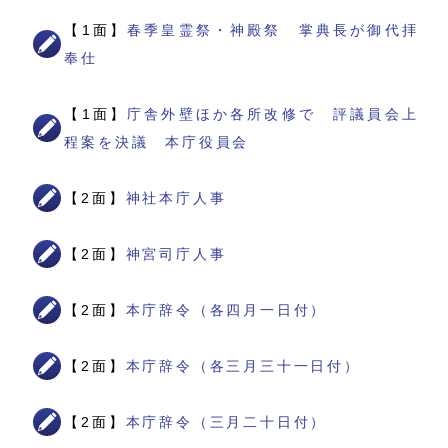
【1面】
春季皇霊祭・神殿祭 掌典長が御代拝
奉仕
【1面】
庁舎外壁ほか各所改修で 評議員会上
程案を決議 本庁役員会
【2面】
神社本庁人事
【2面】
神宮司庁人事
【2面】
本庁辞令（各四月一日付）
【2面】
本庁辞令（各三月三十一日付）
【2面】
本庁辞令（三月二十日付）