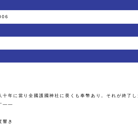
006
八十年に當り全國護國神社に畏くも奉幣あり。それが終了し
す――
度響き