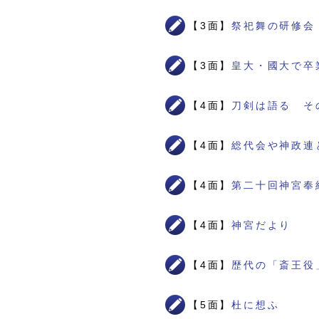
【3面】
祭祀舞の研修会
【3面】
皇大・國大で卒
【4面】
刀剣は語る そ
【4面】
総代会や神政連
【4面】
第二十回神宮奉
【4面】
神宮だより
【4面】
歴代の「斎王役
【5面】
杜に想ふ