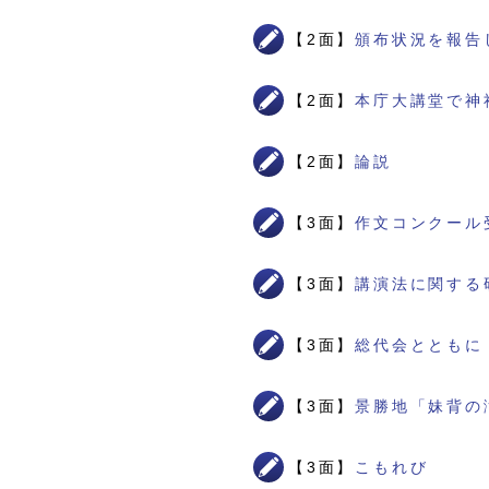
【2面】
頒布状況を報告
【2面】
本庁大講堂で神
【2面】
論説
【3面】
作文コンクール
【3面】
講演法に関する
【3面】
総代会とともに
【3面】
景勝地「妹背の
【3面】
こもれび