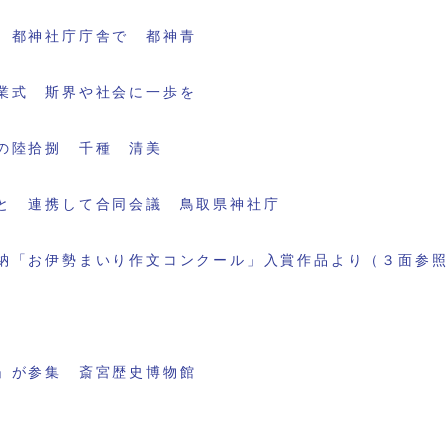
 都神社庁庁舎で 都神青
業式 斯界や社会に一歩を
の陸拾捌 千種 清美
と 連携して合同会議 鳥取県神社庁
納「お伊勢まいり作文コンクール」入賞作品より（３面参
」が参集 斎宮歴史博物館