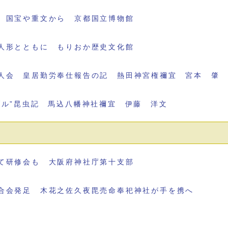
 国宝や重文から 京都国立博物館
人形とともに もりおか歴史文化館
人会 皇居勤労奉仕報告の記 熱田神宮権禰宜 宮本 肇
ブル”昆虫記 馬込八幡神社禰宜 伊藤 洋文
て研修会も 大阪府神社庁第十支部
合会発足 木花之佐久夜毘売命奉祀神社が手を携へ