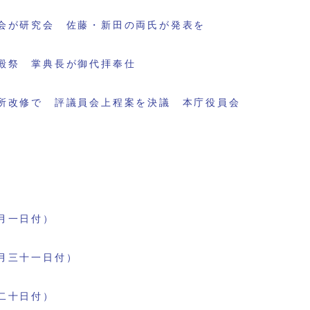
会が研究会 佐藤・新田の両氏が発表を
殿祭 掌典長が御代拝奉仕
所改修で 評議員会上程案を決議 本庁役員会
月一日付）
月三十一日付）
二十日付）