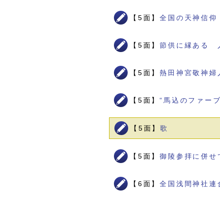
【5面】
全国の天神信仰
【5面】
節供に縁ある 
【5面】
熱田神宮敬神婦
【5面】
“馬込のファー
【5面】
歌
【5面】
御陵参拝に併せ
【6面】
全国浅間神社連