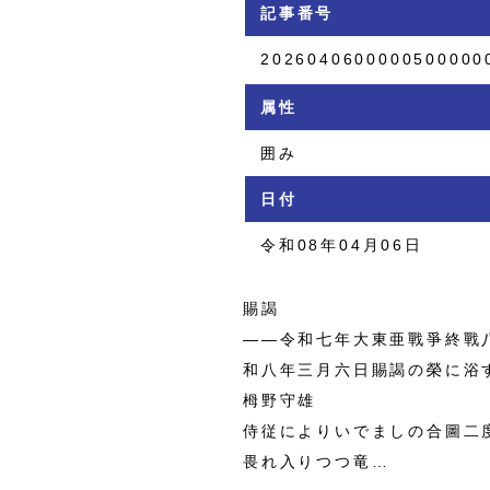
記事番号
2026040600000500000
属性
囲み
日付
令和08年04月06日
賜謁
――令和七年大東亜戰爭終戰
和八年三月六日賜謁の榮に浴
栂野守雄
侍従によりいでましの合圖二
畏れ入りつつ竜…