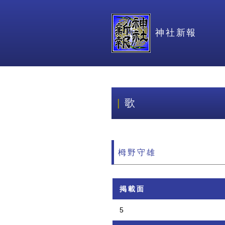
神社新報
歌
栂野守雄
掲載面
5