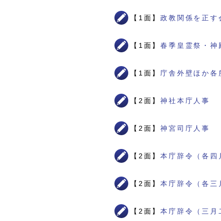
【1面】
政教関係を正す
【1面】
春季皇霊祭・神
【1面】
庁舎外壁ほか各
【2面】
神社本庁人事
【2面】
神宮司庁人事
【2面】
本庁辞令（各四
【2面】
本庁辞令（各三
【2面】
本庁辞令（三月