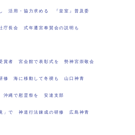
し 活用・協力求める 『皇室』普及委
社庁長会 式年遷宮奉賛会の説明も
受賞者 宮会館で表彰式を 勢神宮崇敬会
研修 海に移動して冬禊も 山口神青
 沖縄で慰霊祭を 安達支部
滝」で 神道行法錬成の研修 広島神青