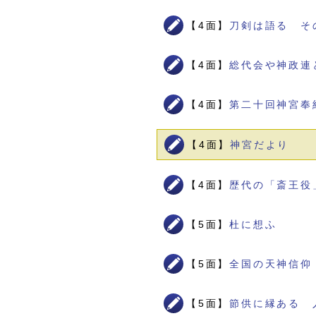
【4面】
刀剣は語る そ
【4面】
総代会や神政連
【4面】
第二十回神宮奉
【4面】
神宮だより
【4面】
歴代の「斎王役
【5面】
杜に想ふ
【5面】
全国の天神信仰
【5面】
節供に縁ある 