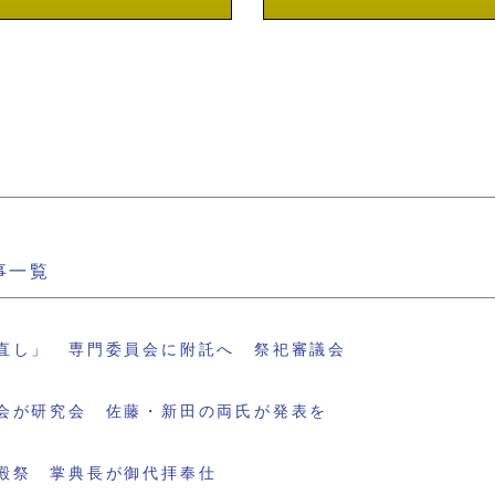
事一覧
直し」 専門委員会に附託へ 祭祀審議会
会が研究会 佐藤・新田の両氏が発表を
殿祭 掌典長が御代拝奉仕