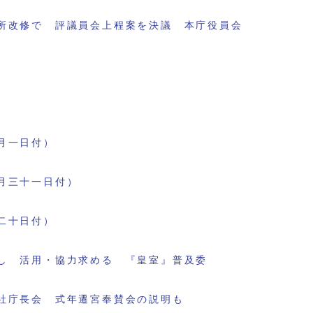
所改修で 評議員会上程案を決議 本庁役員会
月一日付）
月三十一日付）
二十日付）
し 活用・協力求める 『皇室』普及委
社庁長会 式年遷宮奉賛会の説明も