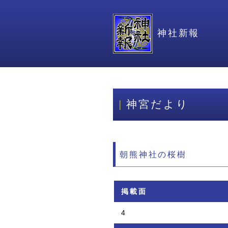
神社新報
神宮だより
朝熊神社の桜樹
掲載面
4