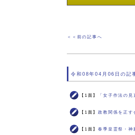
＜＜前の記事へ
令和08年04月06日の記
【1面】
「女子作法の見
【1面】
政教関係を正す
【1面】
春季皇霊祭・神