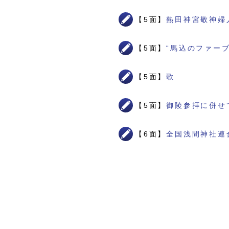
【5面】
熱田神宮敬神婦
【5面】
“馬込のファー
【5面】
歌
【5面】
御陵参拝に併せ
【6面】
全国浅間神社連