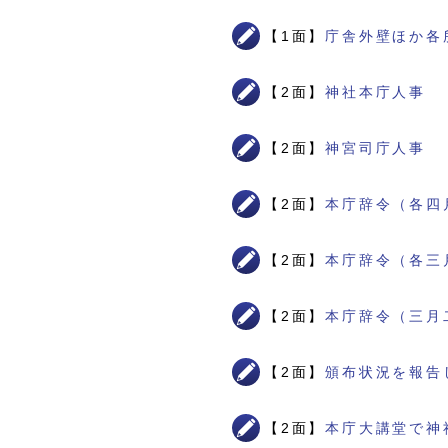
【1面】
庁舎外壁ほか各
【2面】
神社本庁人事
【2面】
神宮司庁人事
【2面】
本庁辞令（各四
【2面】
本庁辞令（各三
【2面】
本庁辞令（三月
【2面】
頒布状況を報告
【2面】
本庁大講堂で神