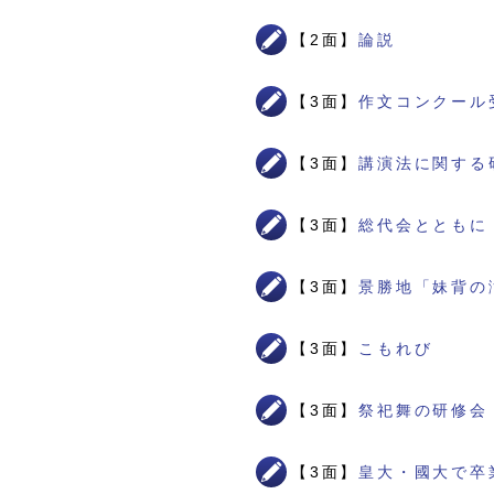
【2面】
論説
【3面】
作文コンクール
【3面】
講演法に関する
【3面】
総代会とともに
【3面】
景勝地「妹背の
【3面】
こもれび
【3面】
祭祀舞の研修会
【3面】
皇大・國大で卒