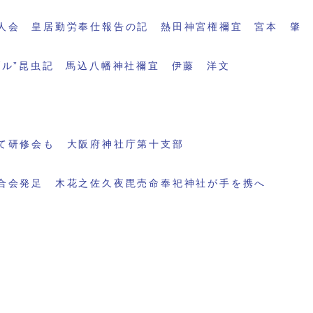
人会 皇居勤労奉仕報告の記 熱田神宮権禰宜 宮本 肇
ブル”昆虫記 馬込八幡神社禰宜 伊藤 洋文
て研修会も 大阪府神社庁第十支部
合会発足 木花之佐久夜毘売命奉祀神社が手を携へ