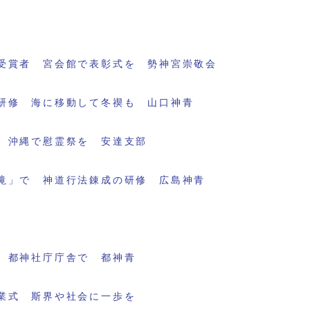
受賞者 宮会館で表彰式を 勢神宮崇敬会
研修 海に移動して冬禊も 山口神青
 沖縄で慰霊祭を 安達支部
滝」で 神道行法錬成の研修 広島神青
 都神社庁庁舎で 都神青
業式 斯界や社会に一歩を