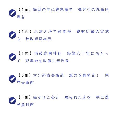
【4面】
節目の年に遊就館で 機関車の汽笛吹
鳴を
【4面】
東京之塔で慰霊祭 視察研修の実施
も 神政連都本部
【4面】
備後護國神社 終戦八十年にあたっ
て 能舞台を改修し奉告祭
【5面】
大分の古美術品 魅力を再発見！ 県
立美術館
【5面】
描かれた心と 綴られた志を 県立歴
民資料館