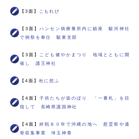
【3面】
こもれび
【3面】
ハンセン病療養所内に鎮座 駿河神社
で例祭を奉仕 駿東支部
【3面】
こども健やかまつり 地域とともに開
催し 護王神社
【4面】
杜に想ふ
【4面】
子供たちが坂のぼり 「一番札」を目
指して 長崎県護国神社
【4面】
終戦８０年で沖縄の地へ 慰霊祭や遺
骨収集事業 埼玉神青