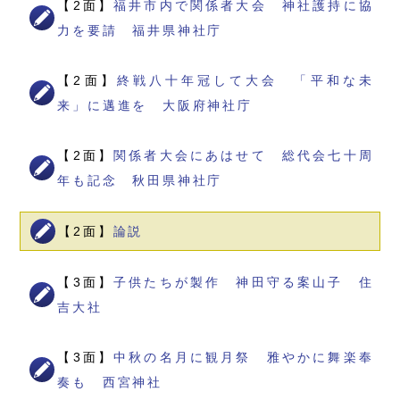
【2面】
福井市内で関係者大会 神社護持に協
力を要請 福井県神社庁
【2面】
終戦八十年冠して大会 「平和な未
来」に邁進を 大阪府神社庁
【2面】
関係者大会にあはせて 総代会七十周
年も記念 秋田県神社庁
【2面】
論説
【3面】
子供たちが製作 神田守る案山子 住
吉大社
【3面】
中秋の名月に観月祭 雅やかに舞楽奉
奏も 西宮神社