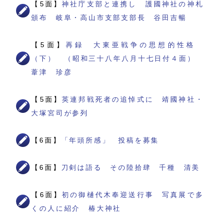
【5面】
神社庁支部と連携し 護國神社の神札
頒布 岐阜・高山市支部支部長 谷田吉暢
【5面】
再録 大東亜戦争の思想的性格
（下） （昭和三十八年八月十七日付４面）
葦津 珍彦
【5面】
英連邦戦死者の追悼式に 靖國神社・
大塚宮司が参列
【6面】
「年頭所感」 投稿を募集
【6面】
刀剣は語る その陸拾肆 千種 清美
【6面】
初の御樋代木奉迎送行事 写真展で多
くの人に紹介 椿大神社