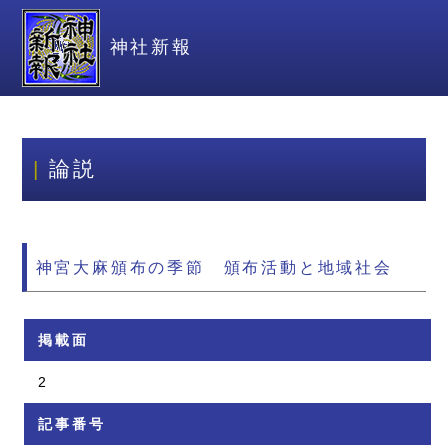
神社新報
論説
神宮大麻頒布の季節 頒布活動と地域社会
掲載面
2
記事番号