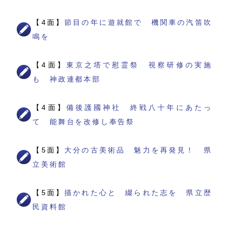
【4面】
節目の年に遊就館で 機関車の汽笛吹
鳴を
【4面】
東京之塔で慰霊祭 視察研修の実施
も 神政連都本部
【4面】
備後護國神社 終戦八十年にあたっ
て 能舞台を改修し奉告祭
【5面】
大分の古美術品 魅力を再発見！ 県
立美術館
【5面】
描かれた心と 綴られた志を 県立歴
民資料館