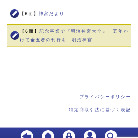
【6面】
神宮だより
【6面】
記念事業で『明治神宮大全』 五年か
けて全五巻の刊行を 明治神宮
プライバシーポリシー
特定商取引法に基づく表記