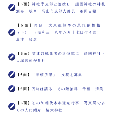
【5面】
神社庁支部と連携し 護國神社の神札
頒布 岐阜・高山市支部支部長 谷田吉暢
【5面】
再録 大東亜戦争の思想的性格
（下） （昭和三十八年八月十七日付４面）
葦津 珍彦
【5面】
英連邦戦死者の追悼式に 靖國神社・
大塚宮司が参列
【6面】
「年頭所感」 投稿を募集
【6面】
刀剣は語る その陸拾肆 千種 清美
【6面】
初の御樋代木奉迎送行事 写真展で多
くの人に紹介 椿大神社