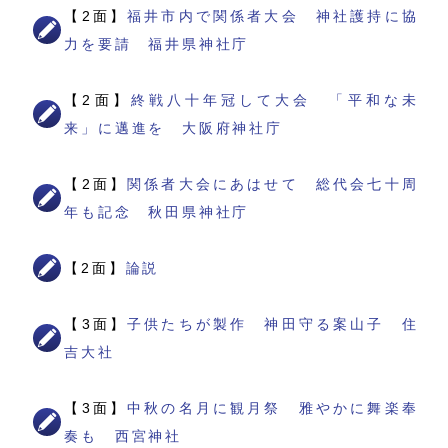
【2面】
福井市内で関係者大会 神社護持に協
力を要請 福井県神社庁
【2面】
終戦八十年冠して大会 「平和な未
来」に邁進を 大阪府神社庁
【2面】
関係者大会にあはせて 総代会七十周
年も記念 秋田県神社庁
【2面】
論説
【3面】
子供たちが製作 神田守る案山子 住
吉大社
【3面】
中秋の名月に観月祭 雅やかに舞楽奉
奏も 西宮神社