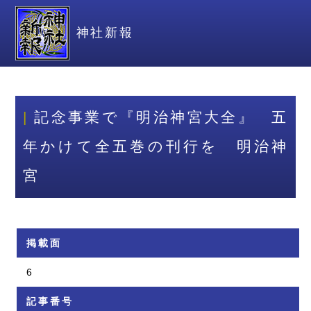
神社新報
記念事業で『明治神宮大全』 五
年かけて全五巻の刊行を 明治神
宮
掲載面
6
記事番号