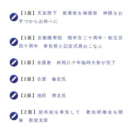
【1面】
天皇陛下 新嘗祭を御親祭 神饌をお
手づからお供へに
【1面】
京都國學院 開学百二十周年・創立百
四十周年 奉告祭と記念式典おこなふ
【1面】
全護會 終戦八十年臨時大祭が完了
【2面】
古屋 倫史氏
【2面】
池田 博文氏
【2面】
頒布始を奉告して 教化研修会を開
催 那賀支部