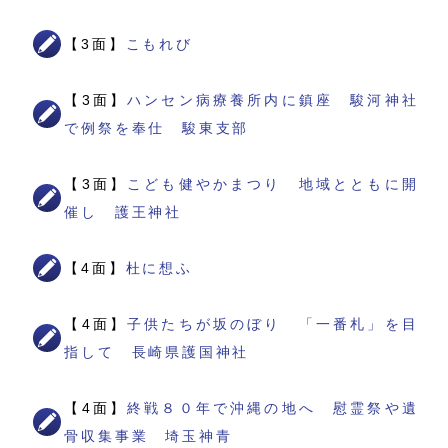
【3面】
こもれび
【3面】
ハンセン病療養所内に鎮座 駿河神社
で例祭を奉仕 駿東支部
【3面】
こども健やかまつり 地域とともに開
催し 護王神社
【4面】
杜に想ふ
【4面】
子供たちが坂のぼり 「一番札」を目
指して 長崎県護国神社
【4面】
終戦８０年で沖縄の地へ 慰霊祭や遺
骨収集事業 埼玉神青