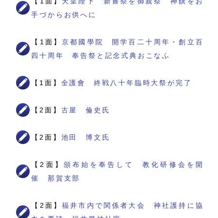
【1面】
天皇陛下 新嘗祭を御親祭 神饌をお
手づからお供へに
【1面】
京都國學院 開学百二十周年・創立百
四十周年 奉告祭と記念式典おこなふ
【1面】
全護會 終戦八十年臨時大祭が完了
【2面】
古屋 倫史氏
【2面】
池田 博文氏
【2面】
頒布始を奉告して 教化研修会を開
催 那賀支部
【2面】
福井市内で関係者大会 神社護持に協