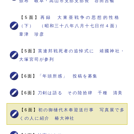
頒布 岐阜・高山市支部支部長 谷田吉暢
【5面】
再録 大東亜戦争の思想的性格
（下） （昭和三十八年八月十七日付４面）
葦津 珍彦
【5面】
英連邦戦死者の追悼式に 靖國神社・
大塚宮司が参列
【6面】
「年頭所感」 投稿を募集
【6面】
刀剣は語る その陸拾肆 千種 清美
【6面】
初の御樋代木奉迎送行事 写真展で多
くの人に紹介 椿大神社