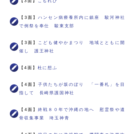
【3面】
こもれび
【3面】
ハンセン病療養所内に鎮座 駿河神社
で例祭を奉仕 駿東支部
【3面】
こども健やかまつり 地域とともに開
催し 護王神社
【4面】
杜に想ふ
【4面】
子供たちが坂のぼり 「一番札」を目
指して 長崎県護国神社
【4面】
終戦８０年で沖縄の地へ 慰霊祭や遺
骨収集事業 埼玉神青