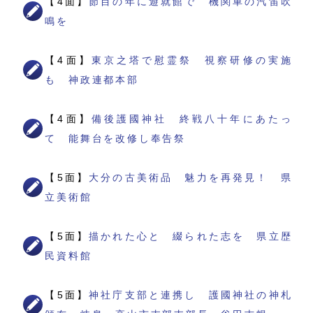
【4面】
節目の年に遊就館で 機関車の汽笛吹
鳴を
【4面】
東京之塔で慰霊祭 視察研修の実施
も 神政連都本部
【4面】
備後護國神社 終戦八十年にあたっ
て 能舞台を改修し奉告祭
【5面】
大分の古美術品 魅力を再発見！ 県
立美術館
【5面】
描かれた心と 綴られた志を 県立歴
民資料館
【5面】
神社庁支部と連携し 護國神社の神札