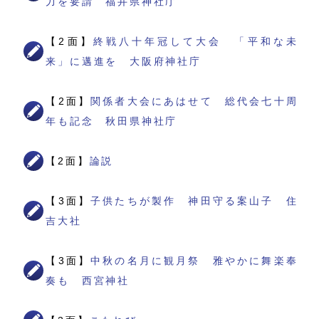
力を要請 福井県神社庁
【2面】
終戦八十年冠して大会 「平和な未
来」に邁進を 大阪府神社庁
【2面】
関係者大会にあはせて 総代会七十周
年も記念 秋田県神社庁
【2面】
論説
【3面】
子供たちが製作 神田守る案山子 住
吉大社
【3面】
中秋の名月に観月祭 雅やかに舞楽奉
奏も 西宮神社