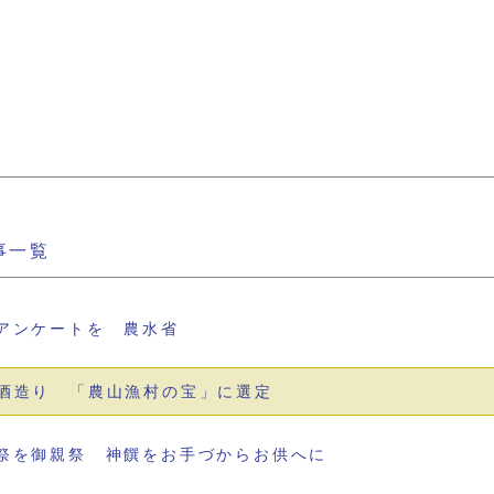
事一覧
アンケートを 農水省
酒造り 「農山漁村の宝」に選定
祭を御親祭 神饌をお手づからお供へに