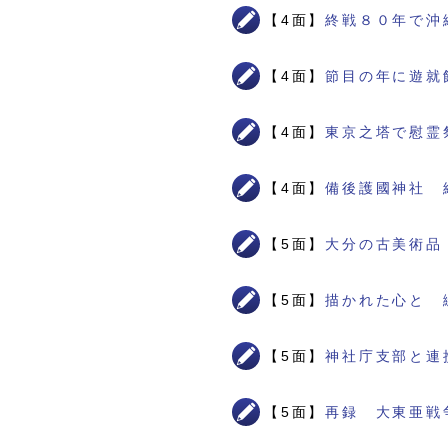
【4面】
終戦８０年で沖
【4面】
節目の年に遊就
【4面】
東京之塔で慰霊
【4面】
備後護國神社 
【5面】
大分の古美術品
【5面】
描かれた心と 
【5面】
神社庁支部と連
【5面】
再録 大東亜戦