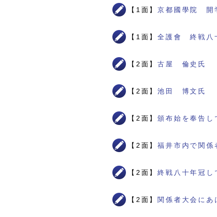
【1面】
京都國學院 開
【1面】
全護會 終戦八
【2面】
古屋 倫史氏
【2面】
池田 博文氏
【2面】
頒布始を奉告し
【2面】
福井市内で関係
【2面】
終戦八十年冠し
【2面】
関係者大会にあ