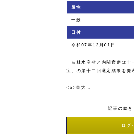
属性
一般
日付
令和07年12月01日
農林水産省と内閣官房は十一
宝」の第十二回選定結果を発
<b>皇大…
記事の続き
ログ