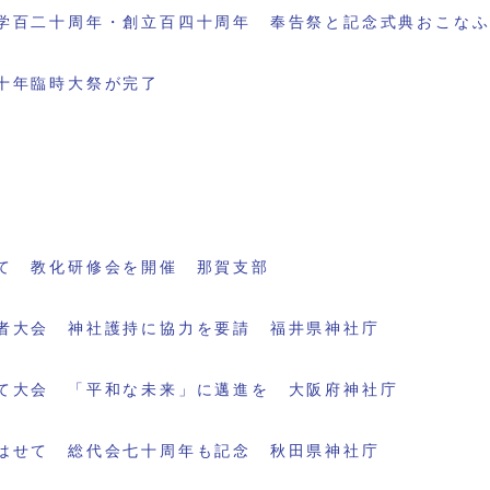
学百二十周年・創立百四十周年 奉告祭と記念式典おこな
十年臨時大祭が完了
て 教化研修会を開催 那賀支部
者大会 神社護持に協力を要請 福井県神社庁
て大会 「平和な未来」に邁進を 大阪府神社庁
はせて 総代会七十周年も記念 秋田県神社庁