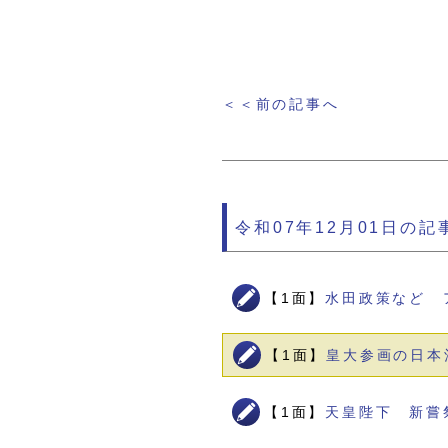
＜＜前の記事へ
令和07年12月01日の記
【1面】
水田政策など 
【1面】
皇大参画の日本
【1面】
天皇陛下 新嘗