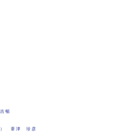
田吉暢
面） 葦津 珍彦