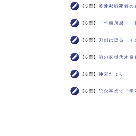
【5面】
英連邦戦死者の
【6面】
「年頭所感」 
【6面】
刀剣は語る そ
【6面】
初の御樋代木奉
【6面】
神宮だより
【6面】
記念事業で『明