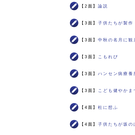
【2面】
論説
【3面】
子供たちが製作
【3面】
中秋の名月に観
【3面】
こもれび
【3面】
ハンセン病療養
【3面】
こども健やかま
【4面】
杜に想ふ
【4面】
子供たちが坂の