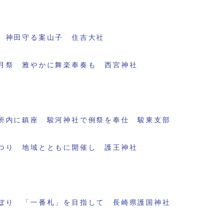
 神田守る案山子 住吉大社
月祭 雅やかに舞楽奉奏も 西宮神社
所内に鎮座 駿河神社で例祭を奉仕 駿東支部
つり 地域とともに開催し 護王神社
ぼり 「一番札」を目指して 長崎県護国神社