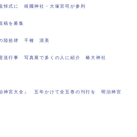
追悼式に 靖國神社・大塚宮司が参列
投稿を募集
の陸拾肆 千種 清美
迎送行事 写真展で多くの人に紹介 椿大神社
治神宮大全』 五年かけて全五巻の刊行を 明治神宮