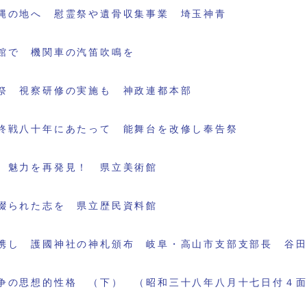
縄の地へ 慰霊祭や遺骨収集事業 埼玉神青
館で 機関車の汽笛吹鳴を
祭 視察研修の実施も 神政連都本部
終戦八十年にあたって 能舞台を改修し奉告祭
 魅力を再発見！ 県立美術館
綴られた志を 県立歴民資料館
携し 護國神社の神札頒布 岐阜・高山市支部支部長 谷
争の思想的性格 （下） （昭和三十八年八月十七日付４