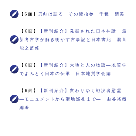
【6面】
刀剣は語る その陸拾参 千種 清美
【6面】
【新刊紹介】発掘された日本神話 最
新考古学が解き明かす古事記と日本書紀 瀧音
能之監修
【6面】
【新刊紹介】大地と人の物語―地質学
でよみとく日本の伝承 日本地質学会編
【6面】
【新刊紹介】変わりゆく戦没者慰霊
―モニュメントから聖地巡礼まで― 由谷裕哉
編著