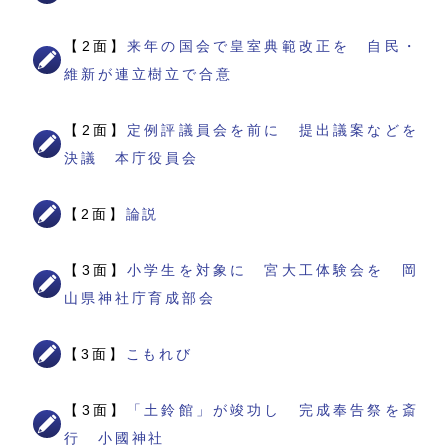
【2面】
来年の国会で皇室典範改正を 自民・
維新が連立樹立で合意
【2面】
定例評議員会を前に 提出議案などを
決議 本庁役員会
【2面】
論説
【3面】
小学生を対象に 宮大工体験会を 岡
山県神社庁育成部会
【3面】
こもれび
【3面】
「土鈴館」が竣功し 完成奉告祭を斎
行 小國神社