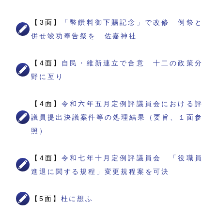
【3面】
「幣饌料御下賜記念」で改修 例祭と
併せ竣功奉告祭を 佐嘉神社
【4面】
自民・維新連立で合意 十二の政策分
野に亙り
【4面】
令和六年五月定例評議員会における評
議員提出決議案件等の処理結果（要旨、１面参
照）
【4面】
令和七年十月定例評議員会 「役職員
進退に関する規程」変更規程案を可決
【5面】
杜に想ふ