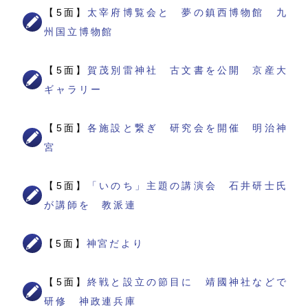
【5面】
太宰府博覧会と 夢の鎮西博物館 九
州国立博物館
【5面】
賀茂別雷神社 古文書を公開 京産大
ギャラリー
【5面】
各施設と繋ぎ 研究会を開催 明治神
宮
【5面】
「いのち」主題の講演会 石井研士氏
が講師を 教派連
【5面】
神宮だより
【5面】
終戦と設立の節目に 靖國神社などで
研修 神政連兵庫