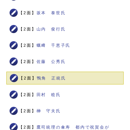
【2面】
坂本 泰世氏
【2面】
山内 俊行氏
【2面】
蠣﨑 千恵子氏
【2面】
佐藤 公秀氏
【2面】
鴨角 正統氏
【2面】
田村 稔氏
【2面】
榊 守夫氏
【2面】
鷹司統理の傘寿 都内で祝賀会が