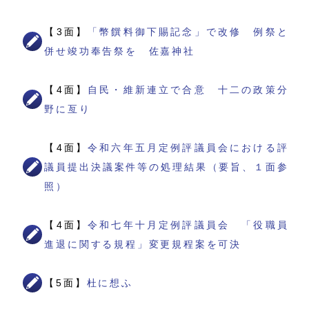
【3面】
「幣饌料御下賜記念」で改修 例祭と
併せ竣功奉告祭を 佐嘉神社
【4面】
自民・維新連立で合意 十二の政策分
野に亙り
【4面】
令和六年五月定例評議員会における評
議員提出決議案件等の処理結果（要旨、１面参
照）
【4面】
令和七年十月定例評議員会 「役職員
進退に関する規程」変更規程案を可決
【5面】
杜に想ふ