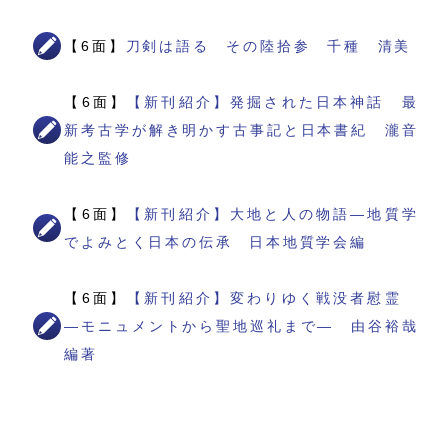
【6面】
刀剣は語る その陸拾参 千種 清美
【6面】
【新刊紹介】発掘された日本神話 最
新考古学が解き明かす古事記と日本書紀 瀧音
能之監修
【6面】
【新刊紹介】大地と人の物語―地質学
でよみとく日本の伝承 日本地質学会編
【6面】
【新刊紹介】変わりゆく戦没者慰霊
―モニュメントから聖地巡礼まで― 由谷裕哉
編著