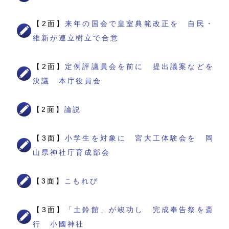
【2面】
来年の国会で皇室典範改正を 自民・
維新が連立樹立で合意
【2面】
定例評議員会を前に 提出議案などを
決議 本庁役員会
【2面】
論説
【3面】
小学生を対象に 宮大工体験会を 岡
山県神社庁育成部会
【3面】
こもれび
【3面】
「土鈴館」が竣功し 完成奉告祭を斎
行 小國神社