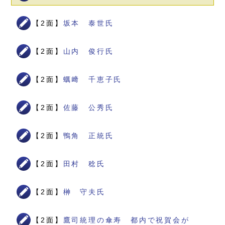
【2面】
坂本 泰世氏
【2面】
山内 俊行氏
【2面】
蠣﨑 千恵子氏
【2面】
佐藤 公秀氏
【2面】
鴨角 正統氏
【2面】
田村 稔氏
【2面】
榊 守夫氏
【2面】
鷹司統理の傘寿 都内で祝賀会が