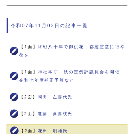
令和07年11月03日の記事一覧
【1面】
終戦八十年で御供花 都慰霊堂に行幸
啓を
【1面】
神社本庁 秋の定例評議員会を開催
令和七年度補正予算など
【2面】
岡田 左喜代氏
【2面】
進藤 眞喜枝氏
【2面】
花田 明雄氏