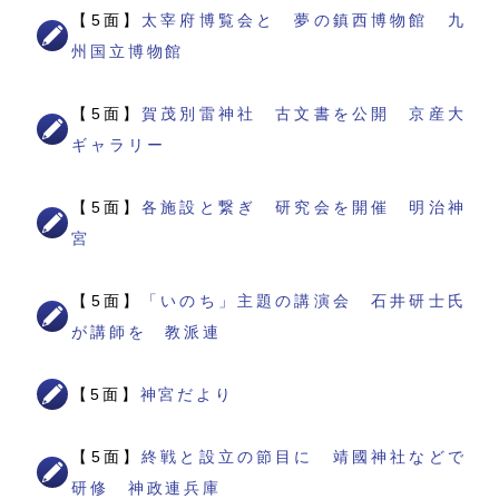
【5面】
太宰府博覧会と 夢の鎮西博物館 九
州国立博物館
【5面】
賀茂別雷神社 古文書を公開 京産大
ギャラリー
【5面】
各施設と繋ぎ 研究会を開催 明治神
宮
【5面】
「いのち」主題の講演会 石井研士氏
が講師を 教派連
【5面】
神宮だより
【5面】
終戦と設立の節目に 靖國神社などで
研修 神政連兵庫