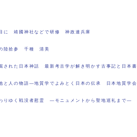
目に 靖國神社などで研修 神政連兵庫
の陸拾参 千種 清美
掘された日本神話 最新考古学が解き明かす古事記と日本
地と人の物語―地質学でよみとく日本の伝承 日本地質学
わりゆく戦没者慰霊 ―モニュメントから聖地巡礼まで―