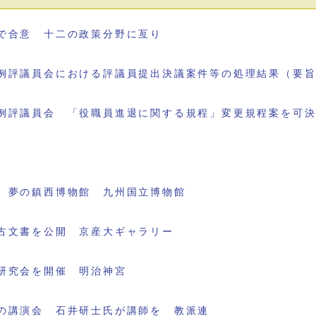
で合意 十二の政策分野に亙り
例評議員会における評議員提出決議案件等の処理結果（要
例評議員会 「役職員進退に関する規程」変更規程案を可
 夢の鎮西博物館 九州国立博物館
古文書を公開 京産大ギャラリー
研究会を開催 明治神宮
の講演会 石井研士氏が講師を 教派連