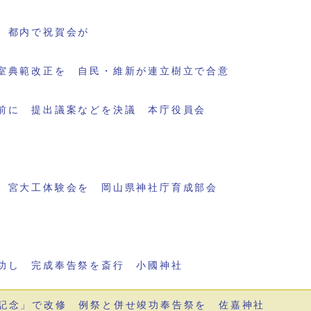
 都内で祝賀会が
室典範改正を 自民・維新が連立樹立で合意
前に 提出議案などを決議 本庁役員会
 宮大工体験会を 岡山県神社庁育成部会
功し 完成奉告祭を斎行 小國神社
記念」で改修 例祭と併せ竣功奉告祭を 佐嘉神社