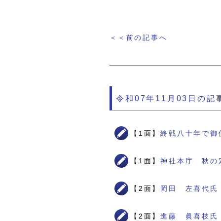
＜＜前の記事へ
令和07年11月03日の記
【1面】
終戦八十年で御
【1面】
神社本庁 秋の
【2面】
岡田 左喜代氏
【2面】
進藤 眞喜枝氏