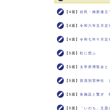
【4面】
自民・維新連立
【4面】
令和六年五月定
【4面】
令和七年十月定
【5面】
杜に想ふ
【5面】
太宰府博覧会と
【5面】
賀茂別雷神社 
【5面】
各施設と繋ぎ 
【5面】
「いのち」主題