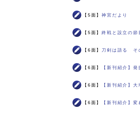
【5面】
神宮だより
【5面】
終戦と設立の節
【6面】
刀剣は語る そ
【6面】
【新刊紹介】発
【6面】
【新刊紹介】大
【6面】
【新刊紹介】変