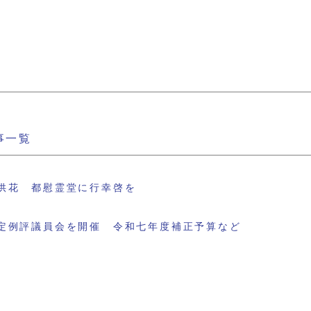
事一覧
供花 都慰霊堂に行幸啓を
定例評議員会を開催 令和七年度補正予算など