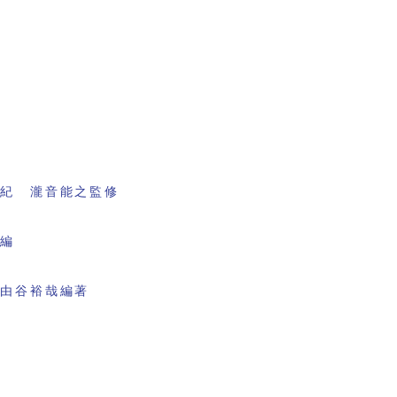
書紀 瀧音能之監修
会編
 由谷裕哉編著