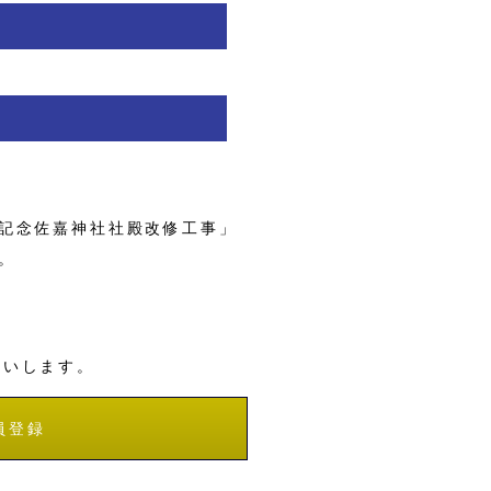
記念佐嘉神社社殿改修工事」
。
願いします。
員登録