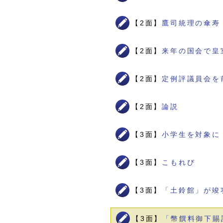
【2面】
鷹司統理の傘寿
【2面】
来年の国会で皇
【2面】
定例評議員会を
【2面】
論説
【3面】
小学生を対象に
【3面】
こもれび
【3面】
「土鈴館」が竣
【3面】
「幣饌料御下賜