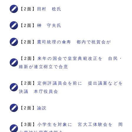
【2面】
田村 稔氏
【2面】
榊 守夫氏
【2面】
鷹司統理の傘寿 都内で祝賀会が
【2面】
来年の国会で皇室典範改正を 自民・
維新が連立樹立で合意
【2面】
定例評議員会を前に 提出議案などを
決議 本庁役員会
【2面】
論説
【3面】
小学生を対象に 宮大工体験会を 岡