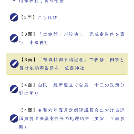
山県神社庁育成部会
【3面】
こもれび
【3面】
「土鈴館」が竣功し 完成奉告祭を斎
行 小國神社
【3面】
「幣饌料御下賜記念」で改修 例祭と
併せ竣功奉告祭を 佐嘉神社
【4面】
自民・維新連立で合意 十二の政策分
野に亙り
【4面】
令和六年五月定例評議員会における評
議員提出決議案件等の処理結果（要旨、１面参
照）