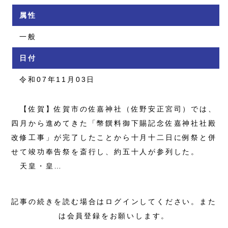
属性
一般
日付
令和07年11月03日
【佐賀】佐賀市の佐嘉神社（佐野安正宮司）では、
四月から進めてきた「幣饌料御下賜記念佐嘉神社社殿
改修工事」が完了したことから十月十二日に例祭と併
せて竣功奉告祭を斎行し、約五十人が参列した。
天皇・皇…
記事の続きを読む場合はログインしてください。また
は会員登録をお願いします。