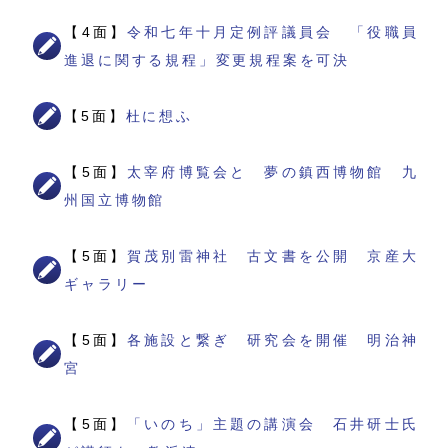
【4面】
令和七年十月定例評議員会 「役職員
進退に関する規程」変更規程案を可決
【5面】
杜に想ふ
【5面】
太宰府博覧会と 夢の鎮西博物館 九
州国立博物館
【5面】
賀茂別雷神社 古文書を公開 京産大
ギャラリー
【5面】
各施設と繋ぎ 研究会を開催 明治神
宮
【5面】
「いのち」主題の講演会 石井研士氏