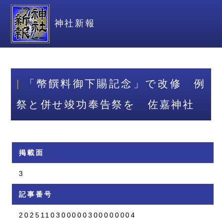
神社新報
「幣饌料御下賜記念」で改修 例
祭と併せ竣功奉告祭を 佐嘉神社
掲載面
3
記事番号
2025110300000300000004