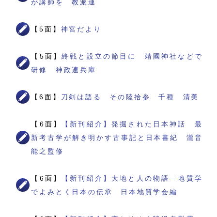
が講師を 教派連
【5面】
神宮だより
【5面】
終戦と設立の節目に 靖國神社などで
研修 神政連兵庫
【6面】
刀剣は語る その陸拾参 千種 清美
【6面】
【新刊紹介】発掘された日本神話 最
新考古学が解き明かす古事記と日本書紀 瀧音
能之監修
【6面】
【新刊紹介】大地と人の物語―地質学
でよみとく日本の伝承 日本地質学会編