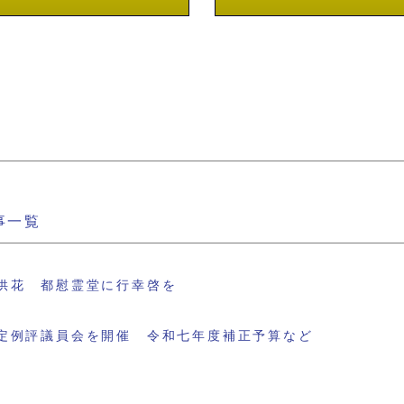
事一覧
供花 都慰霊堂に行幸啓を
定例評議員会を開催 令和七年度補正予算など