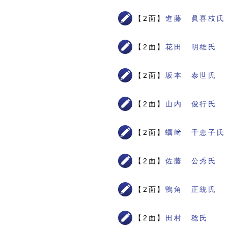
【2面】
進藤 眞喜枝氏
【2面】
花田 明雄氏
【2面】
坂本 泰世氏
【2面】
山内 俊行氏
【2面】
蠣﨑 千恵子氏
【2面】
佐藤 公秀氏
【2面】
鴨角 正統氏
【2面】
田村 稔氏