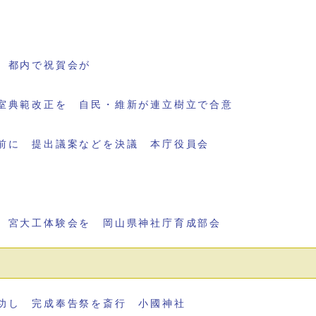
 都内で祝賀会が
室典範改正を 自民・維新が連立樹立で合意
前に 提出議案などを決議 本庁役員会
 宮大工体験会を 岡山県神社庁育成部会
功し 完成奉告祭を斎行 小國神社