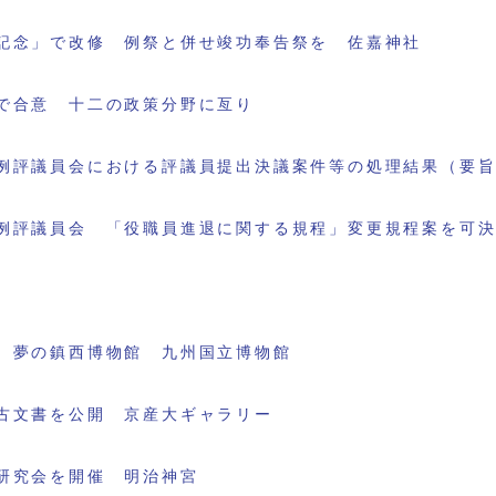
記念」で改修 例祭と併せ竣功奉告祭を 佐嘉神社
で合意 十二の政策分野に亙り
例評議員会における評議員提出決議案件等の処理結果（要
例評議員会 「役職員進退に関する規程」変更規程案を可
 夢の鎮西博物館 九州国立博物館
古文書を公開 京産大ギャラリー
研究会を開催 明治神宮