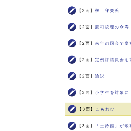
【2面】
榊 守夫氏
【2面】
鷹司統理の傘寿
【2面】
来年の国会で皇
【2面】
定例評議員会を
【2面】
論説
【3面】
小学生を対象に
【3面】
こもれび
【3面】
「土鈴館」が竣