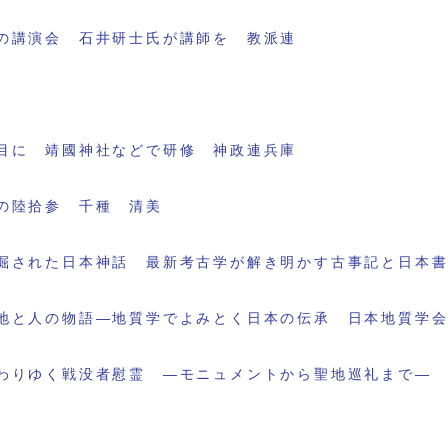
の講演会 石井研士氏が講師を 教派連
目に 靖國神社などで研修 神政連兵庫
の陸拾参 千種 清美
掘された日本神話 最新考古学が解き明かす古事記と日本
地と人の物語―地質学でよみとく日本の伝承 日本地質学
わりゆく戦没者慰霊 ―モニュメントから聖地巡礼まで―