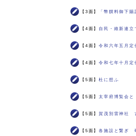
【3面】
「幣饌料御下賜
【4面】
自民・維新連立
【4面】
令和六年五月定
【4面】
令和七年十月定
【5面】
杜に想ふ
【5面】
太宰府博覧会と
【5面】
賀茂別雷神社 
【5面】
各施設と繋ぎ 