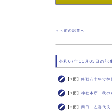
＜＜前の記事へ
令和07年11月03日の記
【1面】
終戦八十年で御
【1面】
神社本庁 秋の
【2面】
岡田 左喜代氏