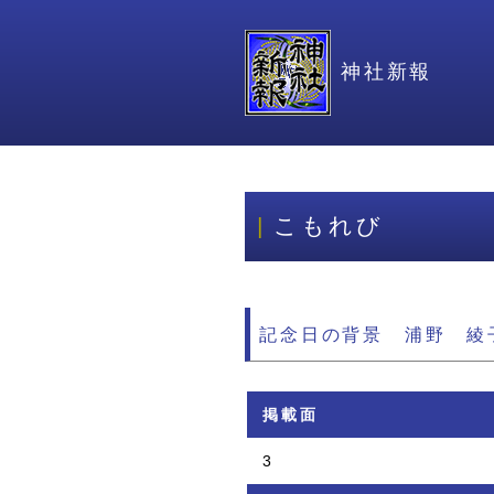
神社新報
こもれび
記念日の背景 浦野 綾
掲載面
3