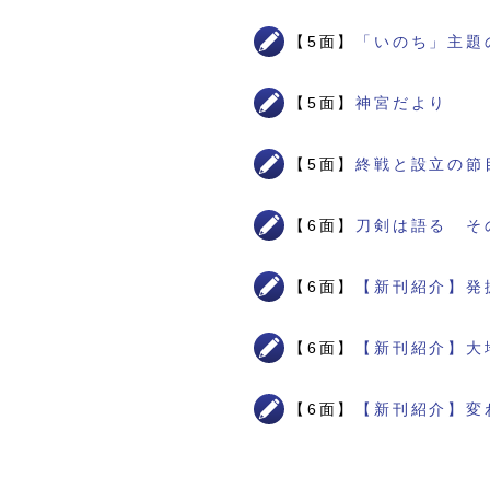
【5面】
「いのち」主題
【5面】
神宮だより
【5面】
終戦と設立の節
【6面】
刀剣は語る そ
【6面】
【新刊紹介】発
【6面】
【新刊紹介】大
【6面】
【新刊紹介】変