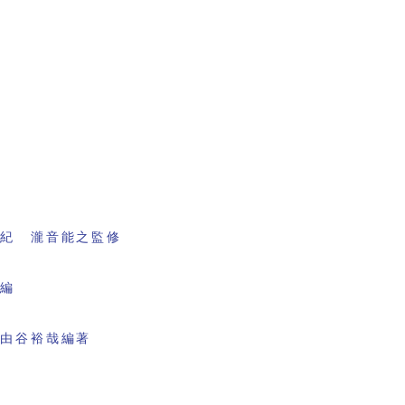
書紀 瀧音能之監修
会編
 由谷裕哉編著