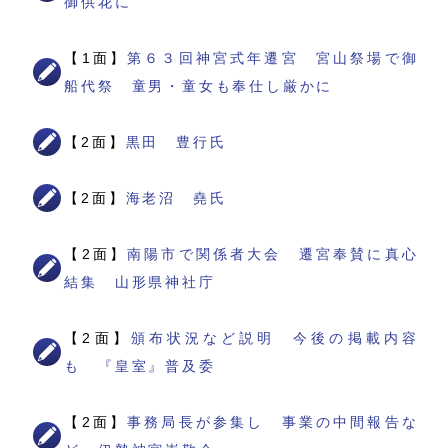
御供花に
【1面】
第６３回神宮式年遷宮 宮山祭場で御
船代祭 童男・童女も奉仕し厳かに
【2面】
黒田 豊行氏
【2面】
海老沼 堯氏
【2面】
南陽市で関係者大会 遷宮奉賛に真心
結集 山形県神社庁
【2面】
頒布状況など説明 今後の掲載内容
も 『皇室』普及委
【2面】
事務局長が参集し 事業の中間報告な