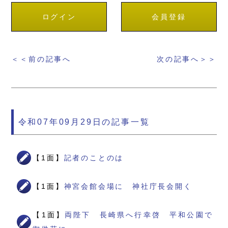
ログイン
会員登録
＜＜前の記事へ
次の記事へ＞＞
令和07年09月29日の記事一覧
【1面】
記者のことのは
【1面】
神宮会館会場に 神社庁長会開く
【1面】
両陛下 長崎県へ行幸啓 平和公園で