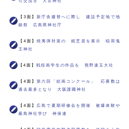
ら交流を 大宮神社
【3面】
新庁舎建替へに際し 建設予定地で地
鎮祭 広島県神社庁
【4面】
焼夷弾対策の 紙芝居を展示 稲荷鬼
王神社
【4面】
戦歿画学生の作品を 熊野速玉大社
【4面】
第六回「絵画コンクール」 応募数は
過去最多となり 大阪護國神社
【4面】
広島で夏期研修会を開催 被爆体験や
嚴島神社学び 神保連