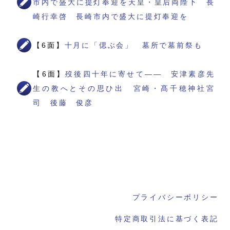
市内で盛大に提灯奉迎を天皇・皇后両陛下 長
崎行幸啓 長崎市内で盛大に提灯奉迎を
【6面】
十月に「偲ぶ会」 墓所で墓前祭も
【6面】
歿後四十年に寄せて―― 安津素彦先
生の教へとその思ひ出 宮崎・髙千穂神社宮
司 後藤 俊彦
プライバシーポリシー
特定商取引法に基づく表記