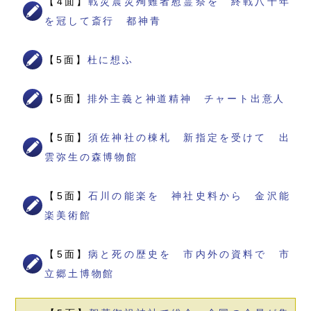
【4面】
戦災震災殉難者慰霊祭を 終戦八十年
を冠して斎行 都神青
【5面】
杜に想ふ
【5面】
排外主義と神道精神 チャート出意人
【5面】
須佐神社の棟札 新指定を受けて 出
雲弥生の森博物館
【5面】
石川の能楽を 神社史料から 金沢能
楽美術館
【5面】
病と死の歴史を 市内外の資料で 市
立郷土博物館