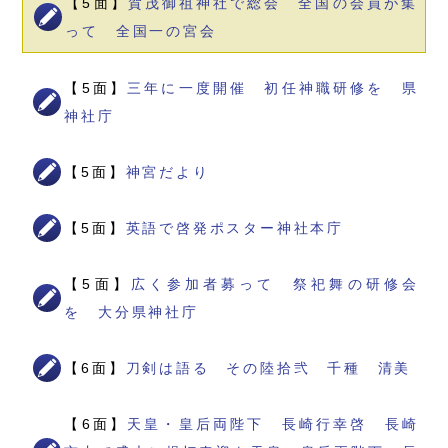
【5面】
賀茂御祖神社で総会 全国の会員が集
って 全国一の宮会
【5面】
三年に一度開催 初任神職研修を 県
神社庁
【5面】
神宮だより
【5面】
英語で啓発ポスター神社本庁
【5面】
広く参加者募って 祭祀舞の研修会
を 大分県神社庁
【6面】
刀剣は語る その陸拾弐 千種 清美
【6面】
天皇・皇后両陛下 長崎行幸啓 長崎