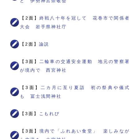
ど 伊勢神宮崇敬会
【2面】
終戦八十年を冠して 花巻市で関係者
大会 岩手県神社庁
【2面】
論説
【3面】
二輪車の交通安全運動 地元の警察署
が境内で 西宮神社
【3面】
二カ月に亙り夏詣 初の祭典や儀式
も 冨士浅間神社
【3面】
こもれび
【3面】
境内で「ふれあい食堂」 楽しみなが