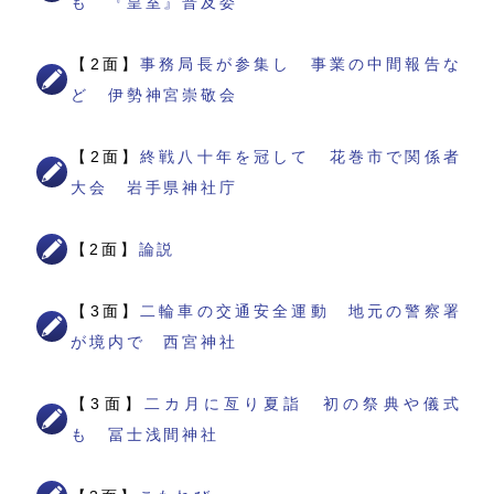
も 『皇室』普及委
【2面】
事務局長が参集し 事業の中間報告な
ど 伊勢神宮崇敬会
【2面】
終戦八十年を冠して 花巻市で関係者
大会 岩手県神社庁
【2面】
論説
【3面】
二輪車の交通安全運動 地元の警察署
が境内で 西宮神社
【3面】
二カ月に亙り夏詣 初の祭典や儀式
も 冨士浅間神社