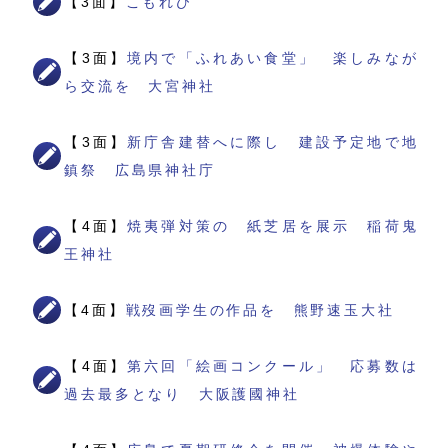
【3面】
こもれび
【3面】
境内で「ふれあい食堂」 楽しみなが
ら交流を 大宮神社
【3面】
新庁舎建替へに際し 建設予定地で地
鎮祭 広島県神社庁
【4面】
焼夷弾対策の 紙芝居を展示 稲荷鬼
王神社
【4面】
戦歿画学生の作品を 熊野速玉大社
【4面】
第六回「絵画コンクール」 応募数は
過去最多となり 大阪護國神社