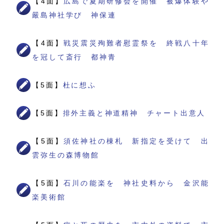
【4面】
広島で夏期研修会を開催 被爆体験や
嚴島神社学び 神保連
【4面】
戦災震災殉難者慰霊祭を 終戦八十年
を冠して斎行 都神青
【5面】
杜に想ふ
【5面】
排外主義と神道精神 チャート出意人
【5面】
須佐神社の棟札 新指定を受けて 出
雲弥生の森博物館
【5面】
石川の能楽を 神社史料から 金沢能
楽美術館