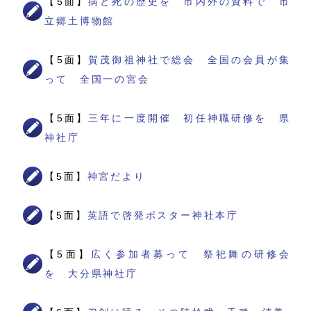
【5面】
病と死の歴史を 市内外の資料で 市
立郷土博物館
【5面】
賀茂御祖神社で総会 全国の会員が集
って 全国一の宮会
【5面】
三年に一度開催 初任神職研修を 県
神社庁
【5面】
神宮だより
【5面】
英語で啓発ポスター神社本庁
【5面】
広く参加者募って 祭祀舞の研修会
を 大分県神社庁