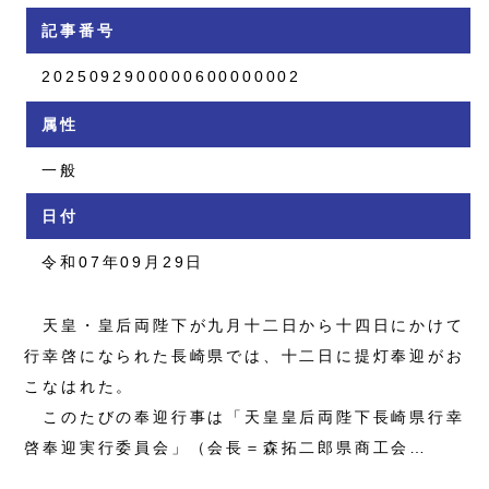
記事番号
2025092900000600000002
属性
一般
日付
令和07年09月29日
天皇・皇后両陛下が九月十二日から十四日にかけて
行幸啓になられた長崎県では、十二日に提灯奉迎がお
こなはれた。
このたびの奉迎行事は「天皇皇后両陛下長崎県行幸
啓奉迎実行委員会」（会長＝森拓二郎県商工会…