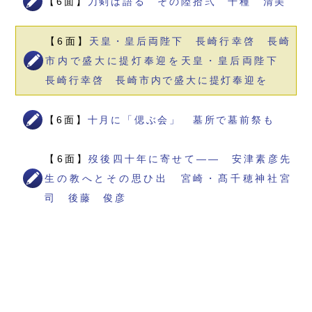
【6面】
刀剣は語る その陸拾弐 千種 清美
【6面】
天皇・皇后両陛下 長崎行幸啓 長崎
市内で盛大に提灯奉迎を天皇・皇后両陛下
長崎行幸啓 長崎市内で盛大に提灯奉迎を
【6面】
十月に「偲ぶ会」 墓所で墓前祭も
【6面】
歿後四十年に寄せて―― 安津素彦先
生の教へとその思ひ出 宮崎・髙千穂神社宮
司 後藤 俊彦