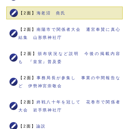
【2面】
海老沼 堯氏
【2面】
南陽市で関係者大会 遷宮奉賛に真心
結集 山形県神社庁
【2面】
頒布状況など説明 今後の掲載内容
も 『皇室』普及委
【2面】
事務局長が参集し 事業の中間報告な
ど 伊勢神宮崇敬会
【2面】
終戦八十年を冠して 花巻市で関係者
大会 岩手県神社庁
【2面】
論説