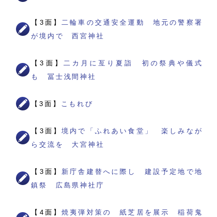
【3面】
二輪車の交通安全運動 地元の警察署
が境内で 西宮神社
【3面】
二カ月に亙り夏詣 初の祭典や儀式
も 冨士浅間神社
【3面】
こもれび
【3面】
境内で「ふれあい食堂」 楽しみなが
ら交流を 大宮神社
【3面】
新庁舎建替へに際し 建設予定地で地
鎮祭 広島県神社庁
【4面】
焼夷弾対策の 紙芝居を展示 稲荷鬼