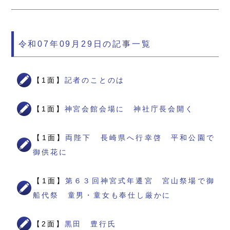
令和07年09月29日の記事一覧
【1面】
記者のことのは
【1面】
神宮会館会場に 神社庁長会開く
【1面】
両陛下 長崎県へ行幸啓 平和公園で
御供花に
【1面】
第６３回神宮式年遷宮 宮山祭場で御
船代祭 童男・童女も奉仕し厳かに
【2面】
黒田 豊行氏