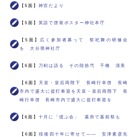
【5面】
神宮だより
【5面】
英語で啓発ポスター神社本庁
【5面】
広く参加者募って 祭祀舞の研修会
を 大分県神社庁
【6面】
刀剣は語る その陸拾弐 千種 清美
【6面】
天皇・皇后両陛下 長崎行幸啓 長崎
市内で盛大に提灯奉迎を天皇・皇后両陛下 長
崎行幸啓 長崎市内で盛大に提灯奉迎を
【6面】
十月に「偲ぶ会」 墓所で墓前祭も
【6面】
歿後四十年に寄せて―― 安津素彦先