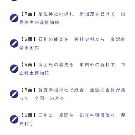
【5面】
須佐神社の棟札 新指定を受けて 出
雲弥生の森博物館
【5面】
石川の能楽を 神社史料から 金沢能
楽美術館
【5面】
病と死の歴史を 市内外の資料で 市
立郷土博物館
【5面】
賀茂御祖神社で総会 全国の会員が集
って 全国一の宮会
【5面】
三年に一度開催 初任神職研修を 県
神社庁