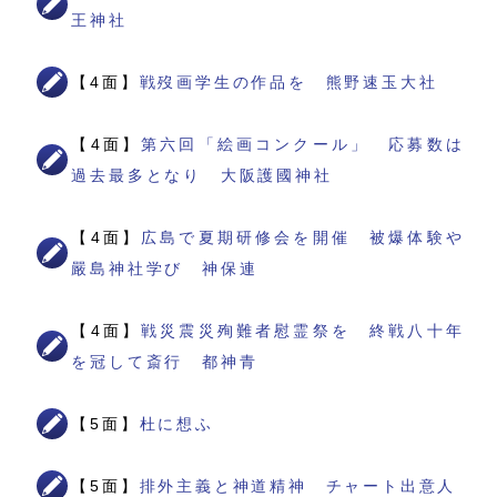
王神社
【4面】
戦歿画学生の作品を 熊野速玉大社
【4面】
第六回「絵画コンクール」 応募数は
過去最多となり 大阪護國神社
【4面】
広島で夏期研修会を開催 被爆体験や
嚴島神社学び 神保連
【4面】
戦災震災殉難者慰霊祭を 終戦八十年
を冠して斎行 都神青
【5面】
杜に想ふ
【5面】
排外主義と神道精神 チャート出意人