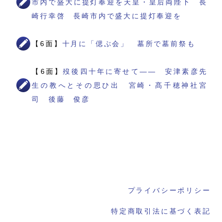
市内で盛大に提灯奉迎を天皇・皇后両陛下 長
崎行幸啓 長崎市内で盛大に提灯奉迎を
【6面】
十月に「偲ぶ会」 墓所で墓前祭も
【6面】
歿後四十年に寄せて―― 安津素彦先
生の教へとその思ひ出 宮崎・髙千穂神社宮
司 後藤 俊彦
プライバシーポリシー
特定商取引法に基づく表記