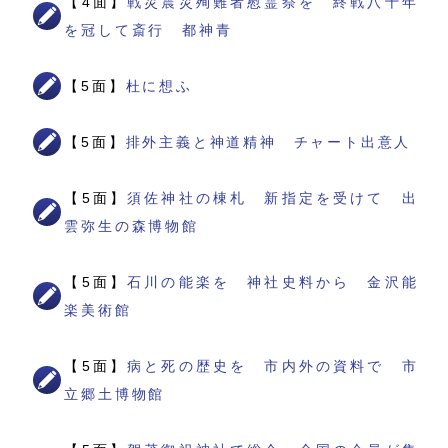
【4面】
戦災震災殉難者慰霊祭を 終戦八十年
を冠して斎行 都神青
【5面】
杜に想ふ
【5面】
排外主義と神道精神 チャート出意人
【5面】
須佐神社の棟札 新指定を受けて 出
雲弥生の森博物館
【5面】
石川の能楽を 神社史料から 金沢能
楽美術館
【5面】
病と死の歴史を 市内外の資料で 市
立郷土博物館