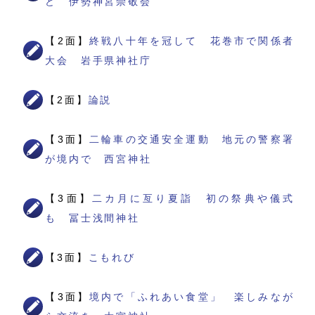
ど 伊勢神宮崇敬会
【2面】
終戦八十年を冠して 花巻市で関係者
大会 岩手県神社庁
【2面】
論説
【3面】
二輪車の交通安全運動 地元の警察署
が境内で 西宮神社
【3面】
二カ月に亙り夏詣 初の祭典や儀式
も 冨士浅間神社
【3面】
こもれび
【3面】
境内で「ふれあい食堂」 楽しみなが