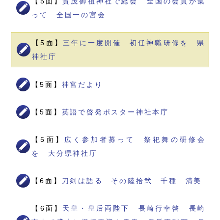
【5面】
賀茂御祖神社で総会 全国の会員が集
って 全国一の宮会
【5面】
三年に一度開催 初任神職研修を 県
神社庁
【5面】
神宮だより
【5面】
英語で啓発ポスター神社本庁
【5面】
広く参加者募って 祭祀舞の研修会
を 大分県神社庁
【6面】
刀剣は語る その陸拾弐 千種 清美
【6面】
天皇・皇后両陛下 長崎行幸啓 長崎