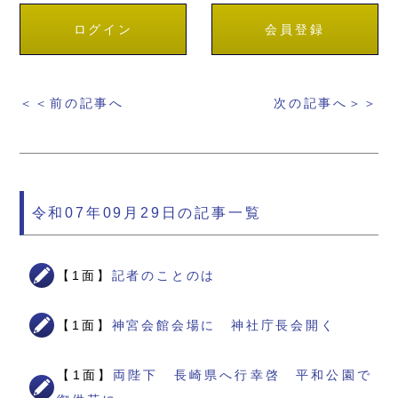
ログイン
会員登録
＜＜前の記事へ
次の記事へ＞＞
令和07年09月29日の記事一覧
【1面】
記者のことのは
【1面】
神宮会館会場に 神社庁長会開く
【1面】
両陛下 長崎県へ行幸啓 平和公園で