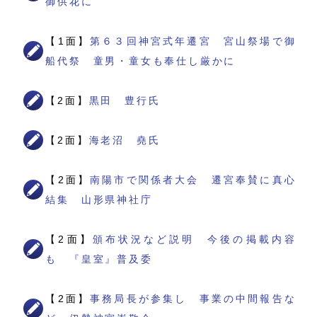
御供花に
【1面】
第６３回神宮式年遷宮 宮山祭場で御
船代祭 童男・童女も奉仕し厳かに
【2面】
黒田 豊行氏
【2面】
海老沼 堯氏
【2面】
南陽市で関係者大会 遷宮奉賛に真心
結集 山形県神社庁
【2面】
頒布状況など説明 今後の掲載内容
も 『皇室』普及委
【2面】
事務局長が参集し 事業の中間報告な