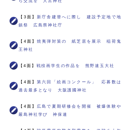
ら交流を 大宮神社
【3面】
新庁舎建替へに際し 建設予定地で地
鎮祭 広島県神社庁
【4面】
焼夷弾対策の 紙芝居を展示 稲荷鬼
王神社
【4面】
戦歿画学生の作品を 熊野速玉大社
【4面】
第六回「絵画コンクール」 応募数は
過去最多となり 大阪護國神社
【4面】
広島で夏期研修会を開催 被爆体験や
嚴島神社学び 神保連