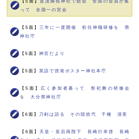
【5面】
賀茂御祖神社で総会 全国の会員が集
って 全国一の宮会
【5面】
三年に一度開催 初任神職研修を 県
神社庁
【5面】
神宮だより
【5面】
英語で啓発ポスター神社本庁
【5面】
広く参加者募って 祭祀舞の研修会
を 大分県神社庁
【6面】
刀剣は語る その陸拾弐 千種 清美
【6面】
天皇・皇后両陛下 長崎行幸啓 長崎