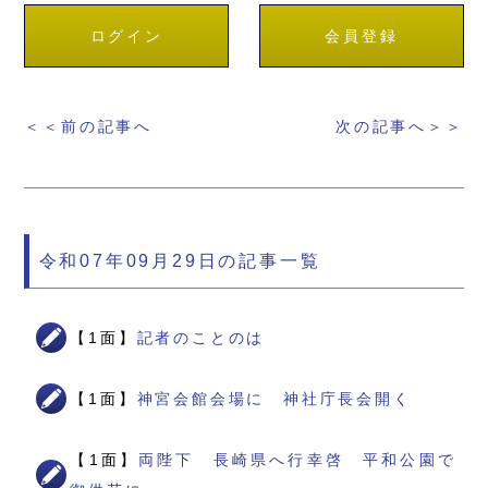
ログイン
会員登録
＜＜前の記事へ
次の記事へ＞＞
令和07年09月29日の記事一覧
【1面】
記者のことのは
【1面】
神宮会館会場に 神社庁長会開く
【1面】
両陛下 長崎県へ行幸啓 平和公園で