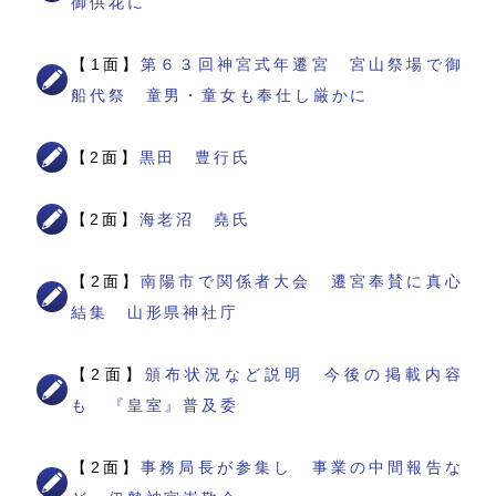
御供花に
【1面】
第６３回神宮式年遷宮 宮山祭場で御
船代祭 童男・童女も奉仕し厳かに
【2面】
黒田 豊行氏
【2面】
海老沼 堯氏
【2面】
南陽市で関係者大会 遷宮奉賛に真心
結集 山形県神社庁
【2面】
頒布状況など説明 今後の掲載内容
も 『皇室』普及委
【2面】
事務局長が参集し 事業の中間報告な