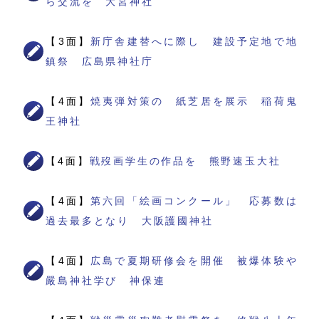
ら交流を 大宮神社
【3面】
新庁舎建替へに際し 建設予定地で地
鎮祭 広島県神社庁
【4面】
焼夷弾対策の 紙芝居を展示 稲荷鬼
王神社
【4面】
戦歿画学生の作品を 熊野速玉大社
【4面】
第六回「絵画コンクール」 応募数は
過去最多となり 大阪護國神社
【4面】
広島で夏期研修会を開催 被爆体験や
嚴島神社学び 神保連