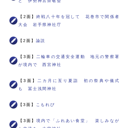
ど 伊勢神宮崇敬会
【2面】
終戦八十年を冠して 花巻市で関係者
大会 岩手県神社庁
【2面】
論説
【3面】
二輪車の交通安全運動 地元の警察署
が境内で 西宮神社
【3面】
二カ月に亙り夏詣 初の祭典や儀式
も 冨士浅間神社
【3面】
こもれび
【3面】
境内で「ふれあい食堂」 楽しみなが