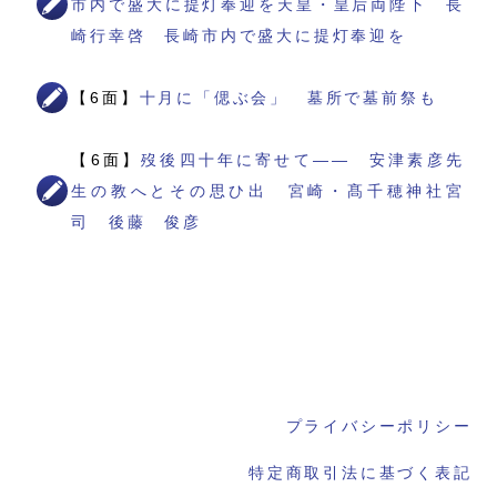
市内で盛大に提灯奉迎を天皇・皇后両陛下 長
崎行幸啓 長崎市内で盛大に提灯奉迎を
【6面】
十月に「偲ぶ会」 墓所で墓前祭も
【6面】
歿後四十年に寄せて―― 安津素彦先
生の教へとその思ひ出 宮崎・髙千穂神社宮
司 後藤 俊彦
プライバシーポリシー
特定商取引法に基づく表記