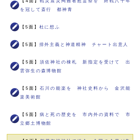
【4面】
戦災震災殉難者慰霊祭を 終戦八十年
を冠して斎行 都神青
【5面】
杜に想ふ
【5面】
排外主義と神道精神 チャート出意人
【5面】
須佐神社の棟札 新指定を受けて 出
雲弥生の森博物館
【5面】
石川の能楽を 神社史料から 金沢能
楽美術館
【5面】
病と死の歴史を 市内外の資料で 市
立郷土博物館