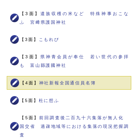
【3面】
遺族収穫の米など 特殊神事おこな
ふ 宮﨑県護国神社
【3面】
こもれび
【3面】
県神青会員が奉仕 若い世代の参拝
も 富山縣護國神社
【4面】
神社新報全国通信員名簿
【5面】
杜に想ふ
【5面】
前回調査後二百九十六集落が無人化
国交省 過疎地域等における集落の現況把握調
査