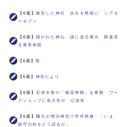
【6面】
被災した神社 歩みを映画に シアタ
ーセブン
【6面】
描かれた神仏 謎に迫る展示 静嘉堂
文庫美術館
【6面】
歌
【6面】
神宮だより
【6面】
石清水祭の「御花神饌」を奉製 ワー
クショップに皇大生が 心游舎
【6面】
國大が明治神宮で学外研修 「いま、
鎮守の杜をどう語るか」