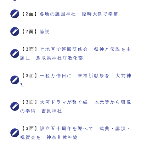
【2面】
各地の護国神社 臨時大祭で奉幣
【2面】
論説
【3面】
七地区で巡回研修会 祭神と伝説を主
題に 鳥取県神社庁教化部
【3面】
一粒万倍日に 来福祈願祭を 大前神
社
【3面】
大河ドラマが繋ぐ縁 地元等から狐像
の奉納 吉原神社
【3面】
設立五十周年を迎へて 式典・講演・
祝賀会を 神奈川教神協