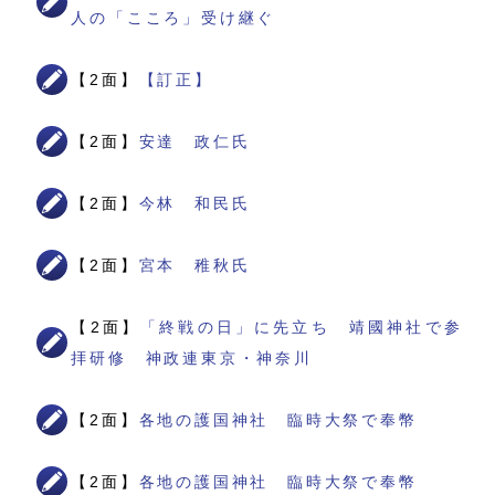
人の「こころ」受け継ぐ
【2面】
【訂正】
【2面】
安達 政仁氏
【2面】
今林 和民氏
【2面】
宮本 稚秋氏
【2面】
「終戦の日」に先立ち 靖國神社で参
拝研修 神政連東京・神奈川
【2面】
各地の護国神社 臨時大祭で奉幣
【2面】
各地の護国神社 臨時大祭で奉幣