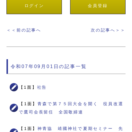
ログイン
会員登録
＜＜前の記事へ
次の記事へ＞＞
令和07年09月01日の記事一覧
【1面】
社告
【1面】
青森で第７５回大会を開く 役員改選
で鷹司会長留任 全国敬婦連
【1面】
神青協 靖國神社で夏期セミナー 先