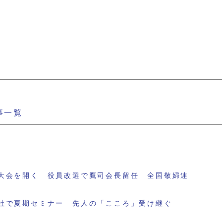
事一覧
大会を開く 役員改選で鷹司会長留任 全国敬婦連
社で夏期セミナー 先人の「こころ」受け継ぐ