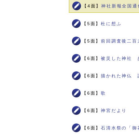
【4面】
神社新報全国通
【5面】
杜に想ふ
【5面】
前回調査後二百
【6面】
被災した神社 
【6面】
描かれた神仏 
【6面】
歌
【6面】
神宮だより
【6面】
石清水祭の「御