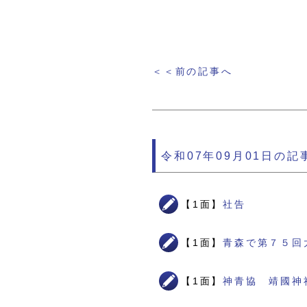
＜＜前の記事へ
令和07年09月01日の記
【1面】
社告
【1面】
青森で第７５回
【1面】
神青協 靖國神