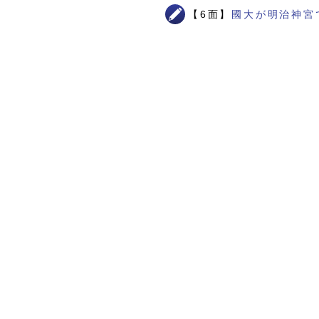
【6面】
國大が明治神宮