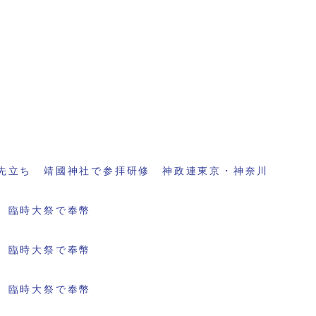
先立ち 靖國神社で参拝研修 神政連東京・神奈川
 臨時大祭で奉幣
 臨時大祭で奉幣
 臨時大祭で奉幣