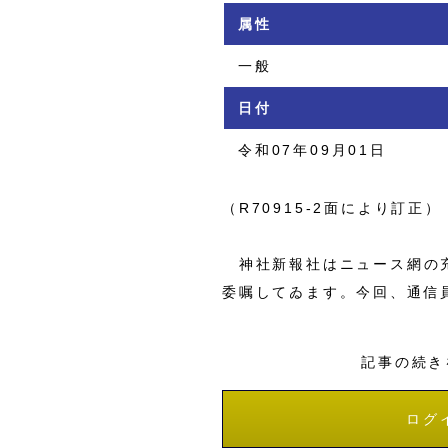
属性
一般
日付
令和07年09月01日
（R70915-2面により訂正）
神社新報社はニュース網の充
委嘱してゐます。今回、通信
記事の続き
ログ