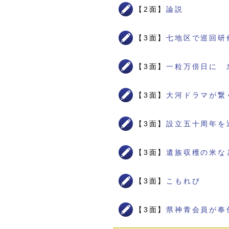
【2面】
論説
【3面】
七地区で巡回研
【3面】
一粒万倍日に 
【3面】
大河ドラマが繋
【3面】
設立五十周年を
【3面】
遺族収穫の米な
【3面】
こもれび
【3面】
県神青会員が奉