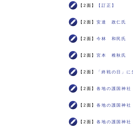
【2面】
【訂正】
【2面】
安達 政仁氏
【2面】
今林 和民氏
【2面】
宮本 稚秋氏
【2面】
「終戦の日」に
【2面】
各地の護国神社
【2面】
各地の護国神社
【2面】
各地の護国神社