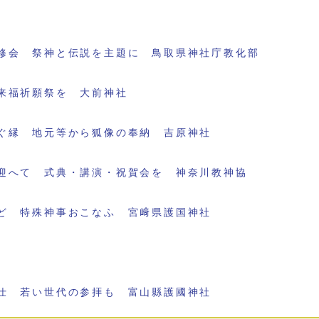
修会 祭神と伝説を主題に 鳥取県神社庁教化部
来福祈願祭を 大前神社
ぐ縁 地元等から狐像の奉納 吉原神社
迎へて 式典・講演・祝賀会を 神奈川教神協
ど 特殊神事おこなふ 宮﨑県護国神社
仕 若い世代の参拝も 富山縣護國神社