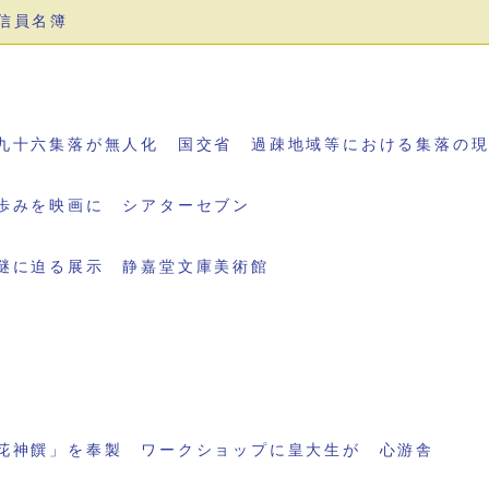
信員名簿
九十六集落が無人化 国交省 過疎地域等における集落の
歩みを映画に シアターセブン
謎に迫る展示 静嘉堂文庫美術館
花神饌」を奉製 ワークショップに皇大生が 心游舎