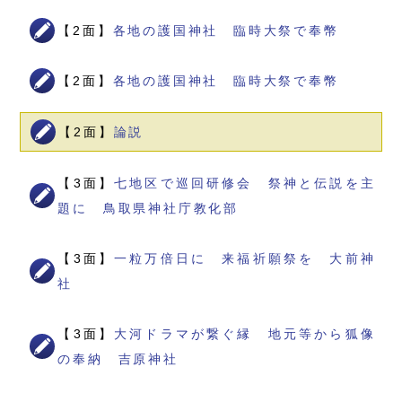
【2面】
各地の護国神社 臨時大祭で奉幣
【2面】
各地の護国神社 臨時大祭で奉幣
【2面】
論説
【3面】
七地区で巡回研修会 祭神と伝説を主
題に 鳥取県神社庁教化部
【3面】
一粒万倍日に 来福祈願祭を 大前神
社
【3面】
大河ドラマが繋ぐ縁 地元等から狐像
の奉納 吉原神社