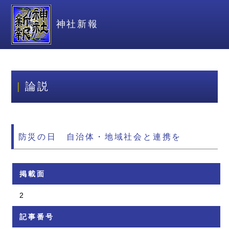
神社新報
論説
防災の日 自治体・地域社会と連携を
掲載面
2
記事番号