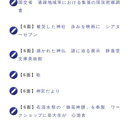
国交省 過疎地域等における集落の現況把握調
査
【6面】
被災した神社 歩みを映画に シアタ
ーセブン
【6面】
描かれた神仏 謎に迫る展示 静嘉堂
文庫美術館
【6面】
歌
【6面】
神宮だより
【6面】
石清水祭の「御花神饌」を奉製 ワー
クショップに皇大生が 心游舎