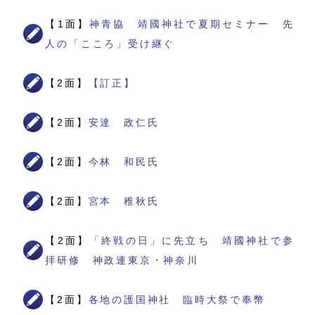
【1面】
神青協 靖國神社で夏期セミナー 先
人の「こころ」受け継ぐ
【2面】
【訂正】
【2面】
安達 政仁氏
【2面】
今林 和民氏
【2面】
宮本 稚秋氏
【2面】
「終戦の日」に先立ち 靖國神社で参
拝研修 神政連東京・神奈川
【2面】
各地の護国神社 臨時大祭で奉幣