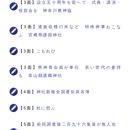
【3面】
設立五十周年を迎へて 式典・講演・
祝賀会を 神奈川教神協
【3面】
遺族収穫の米など 特殊神事おこな
ふ 宮﨑県護国神社
【3面】
こもれび
【3面】
県神青会員が奉仕 若い世代の参拝
も 富山縣護國神社
【4面】
神社新報全国通信員名簿
【5面】
杜に想ふ
【5面】
前回調査後二百九十六集落が無人化