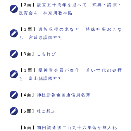
【3面】
設立五十周年を迎へて 式典・講演・
祝賀会を 神奈川教神協
【3面】
遺族収穫の米など 特殊神事おこな
ふ 宮﨑県護国神社
【3面】
こもれび
【3面】
県神青会員が奉仕 若い世代の参拝
も 富山縣護國神社
【4面】
神社新報全国通信員名簿
【5面】
杜に想ふ
【5面】
前回調査後二百九十六集落が無人化