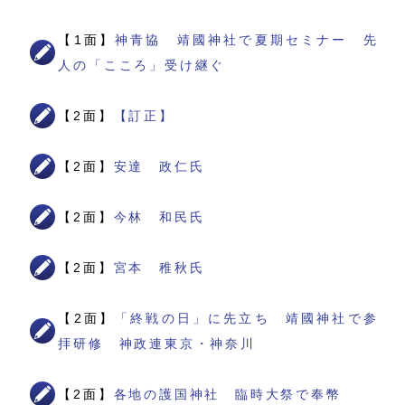
【1面】
神青協 靖國神社で夏期セミナー 先
人の「こころ」受け継ぐ
【2面】
【訂正】
【2面】
安達 政仁氏
【2面】
今林 和民氏
【2面】
宮本 稚秋氏
【2面】
「終戦の日」に先立ち 靖國神社で参
拝研修 神政連東京・神奈川
【2面】
各地の護国神社 臨時大祭で奉幣