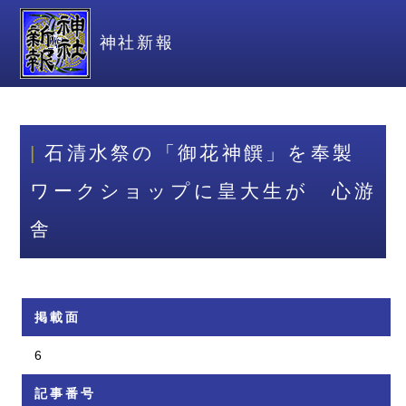
神社新報
石清水祭の「御花神饌」を奉製
ワークショップに皇大生が 心游
舎
掲載面
6
記事番号