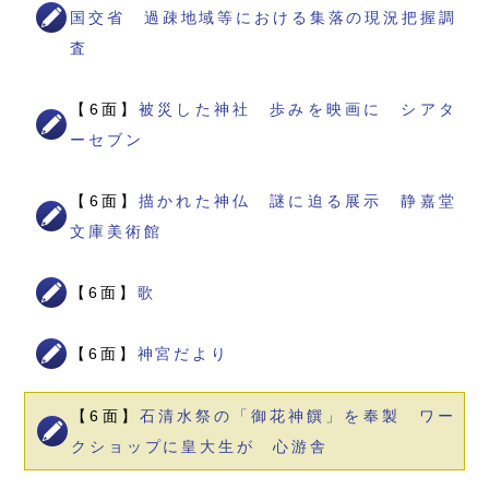
国交省 過疎地域等における集落の現況把握調
査
【6面】
被災した神社 歩みを映画に シアタ
ーセブン
【6面】
描かれた神仏 謎に迫る展示 静嘉堂
文庫美術館
【6面】
歌
【6面】
神宮だより
【6面】
石清水祭の「御花神饌」を奉製 ワー
クショップに皇大生が 心游舎