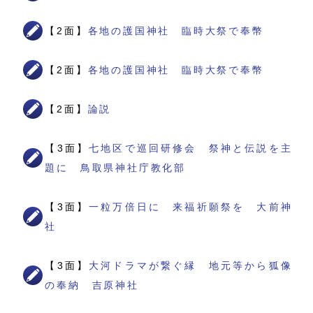
【2面】
各地の護国神社 臨時大祭で奉幣
【2面】
各地の護国神社 臨時大祭で奉幣
【2面】
論説
【3面】
七地区で巡回研修会 祭神と伝説を主
題に 鳥取県神社庁教化部
【3面】
一粒万倍日に 来福祈願祭を 大前神
社
【3面】
大河ドラマが繋ぐ縁 地元等から狐像
の奉納 吉原神社