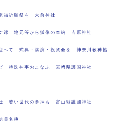
来福祈願祭を 大前神社
ぐ縁 地元等から狐像の奉納 吉原神社
迎へて 式典・講演・祝賀会を 神奈川教神協
ど 特殊神事おこなふ 宮﨑県護国神社
仕 若い世代の参拝も 富山縣護國神社
信員名簿