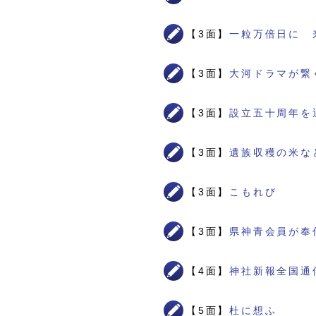
【3面】
一粒万倍日に 
【3面】
大河ドラマが繋
【3面】
設立五十周年を
【3面】
遺族収穫の米な
【3面】
こもれび
【3面】
県神青会員が奉
【4面】
神社新報全国通
【5面】
杜に想ふ