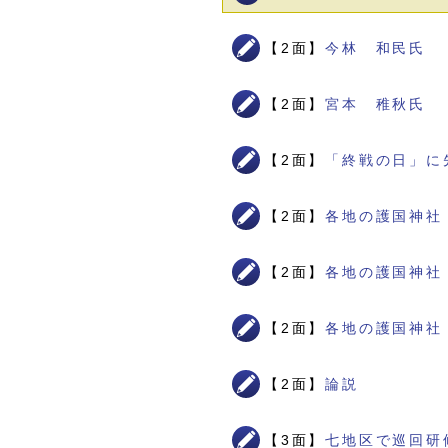
【2面】
今林 和民氏
【2面】
宮本 稚秋氏
【2面】
「終戦の日」に
【2面】
各地の護国神社
【2面】
各地の護国神社
【2面】
各地の護国神社
【2面】
論説
【3面】
七地区で巡回研