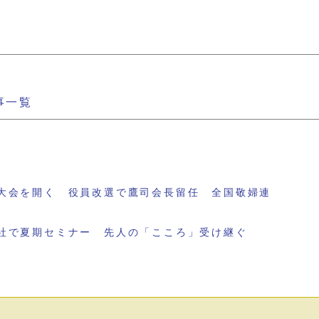
事一覧
大会を開く 役員改選で鷹司会長留任 全国敬婦連
社で夏期セミナー 先人の「こころ」受け継ぐ