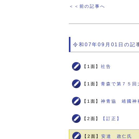
＜＜前の記事へ
令和07年09月01日の記
【1面】
社告
【1面】
青森で第７５回
【1面】
神青協 靖國神
【2面】
【訂正】
【2面】
安達 政仁氏