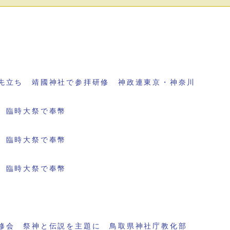
先立ち 靖國神社で参拝研修 神政連東京・神奈川
 臨時大祭で奉幣
 臨時大祭で奉幣
 臨時大祭で奉幣
修会 祭神と伝説を主題に 鳥取県神社庁教化部