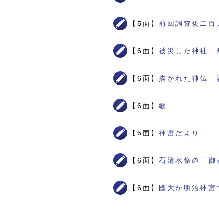
【5面】
前回調査後二百
【6面】
被災した神社 
【6面】
描かれた神仏 
【6面】
歌
【6面】
神宮だより
【6面】
石清水祭の「御
【6面】
國大が明治神宮