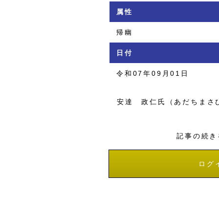
属性
帰幽
日付
令和07年09月01日
安達 政仁氏（あだちまさ
記事の続き
ログ