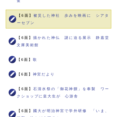
査
【6面】
被災した神社 歩みを映画に シアタ
ーセブン
【6面】
描かれた神仏 謎に迫る展示 静嘉堂
文庫美術館
【6面】
歌
【6面】
神宮だより
【6面】
石清水祭の「御花神饌」を奉製 ワー
クショップに皇大生が 心游舎
【6面】
國大が明治神宮で学外研修 「いま、