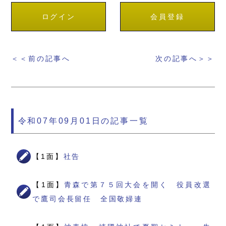
ログイン
会員登録
＜＜前の記事へ
次の記事へ＞＞
令和07年09月01日の記事一覧
【1面】
社告
【1面】
青森で第７５回大会を開く 役員改選
で鷹司会長留任 全国敬婦連