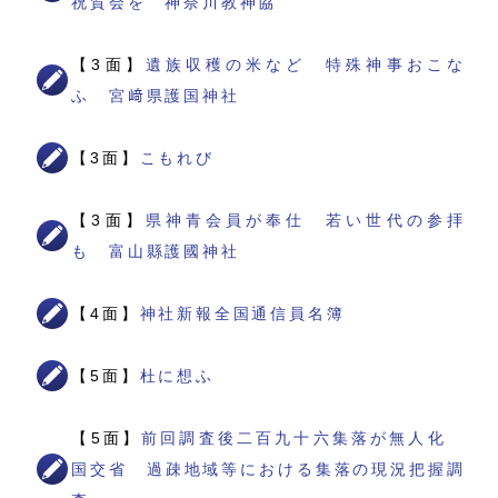
祝賀会を 神奈川教神協
【3面】
遺族収穫の米など 特殊神事おこな
ふ 宮﨑県護国神社
【3面】
こもれび
【3面】
県神青会員が奉仕 若い世代の参拝
も 富山縣護國神社
【4面】
神社新報全国通信員名簿
【5面】
杜に想ふ
【5面】
前回調査後二百九十六集落が無人化
国交省 過疎地域等における集落の現況把握調