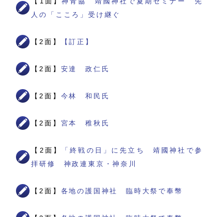
【1面】
神青協 靖國神社で夏期セミナー 先
人の「こころ」受け継ぐ
【2面】
【訂正】
【2面】
安達 政仁氏
【2面】
今林 和民氏
【2面】
宮本 稚秋氏
【2面】
「終戦の日」に先立ち 靖國神社で参
拝研修 神政連東京・神奈川
【2面】
各地の護国神社 臨時大祭で奉幣