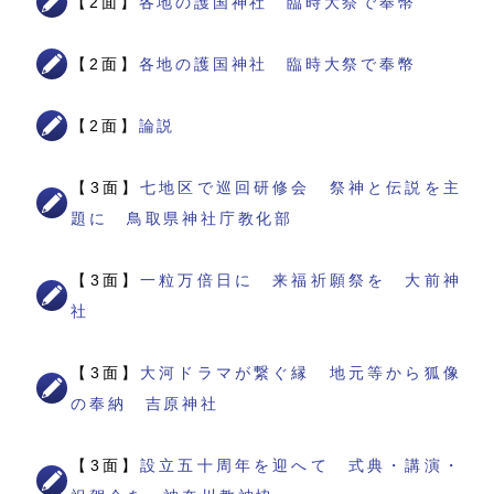
【2面】
各地の護国神社 臨時大祭で奉幣
【2面】
各地の護国神社 臨時大祭で奉幣
【2面】
論説
【3面】
七地区で巡回研修会 祭神と伝説を主
題に 鳥取県神社庁教化部
【3面】
一粒万倍日に 来福祈願祭を 大前神
社
【3面】
大河ドラマが繋ぐ縁 地元等から狐像
の奉納 吉原神社
【3面】
設立五十周年を迎へて 式典・講演・