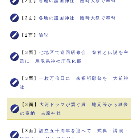
【2面】
各地の護国神社 臨時大祭で奉幣
【2面】
各地の護国神社 臨時大祭で奉幣
【2面】
論説
【3面】
七地区で巡回研修会 祭神と伝説を主
題に 鳥取県神社庁教化部
【3面】
一粒万倍日に 来福祈願祭を 大前神
社
【3面】
大河ドラマが繋ぐ縁 地元等から狐像
の奉納 吉原神社
【3面】
設立五十周年を迎へて 式典・講演・