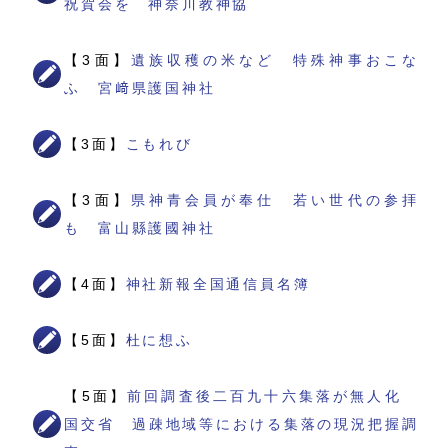
祝賀会を 神奈川教神協
【3面】
遺族収穫の米など 特殊神事おこな
ふ 宮﨑県護国神社
【3面】
こもれび
【3面】
県神青会員が奉仕 若い世代の参拝
も 富山縣護國神社
【4面】
神社新報全国通信員名簿
【5面】
杜に想ふ
【5面】
前回調査後二百九十六集落が無人化
国交省 過疎地域等における集落の現況把握調