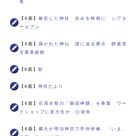
査
【6面】
被災した神社 歩みを映画に シアタ
ーセブン
【6面】
描かれた神仏 謎に迫る展示 静嘉堂
文庫美術館
【6面】
歌
【6面】
神宮だより
【6面】
石清水祭の「御花神饌」を奉製 ワー
クショップに皇大生が 心游舎
【6面】
國大が明治神宮で学外研修 「いま、