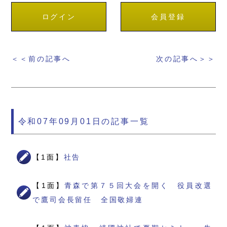
ログイン
会員登録
＜＜前の記事へ
次の記事へ＞＞
令和07年09月01日の記事一覧
【1面】
社告
【1面】
青森で第７５回大会を開く 役員改選
で鷹司会長留任 全国敬婦連