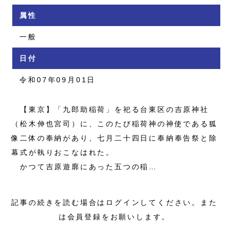
属性
一般
日付
令和07年09月01日
【東京】「九郎助稲荷」を祀る台東区の吉原神社
（松木伸也宮司）に、このたび稲荷神の神使である狐
像二体の奉納があり、七月二十四日に奉納奉告祭と除
幕式が執りおこなはれた。
かつて吉原遊廓にあった五つの稲…
記事の続きを読む場合はログインしてください。また
は会員登録をお願いします。