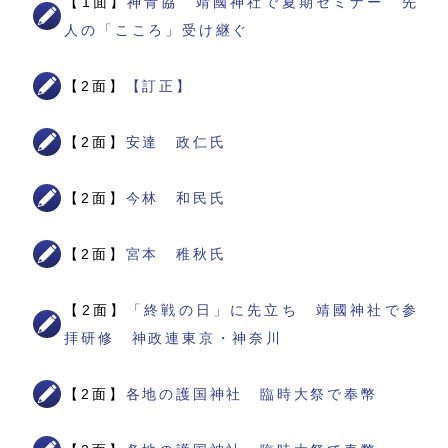
【1面】
神青協 靖國神社で夏期セミナー 先
人の「こころ」受け継ぐ
【2面】
【訂正】
【2面】
安達 政仁氏
【2面】
今林 和民氏
【2面】
宮本 稚秋氏
【2面】
「終戦の日」に先立ち 靖國神社で参
拝研修 神政連東京・神奈川
【2面】
各地の護国神社 臨時大祭で奉幣