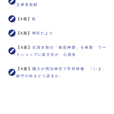
文庫美術館
【6面】
歌
【6面】
神宮だより
【6面】
石清水祭の「御花神饌」を奉製 ワー
クショップに皇大生が 心游舎
【6面】
國大が明治神宮で学外研修 「いま、
鎮守の杜をどう語るか」