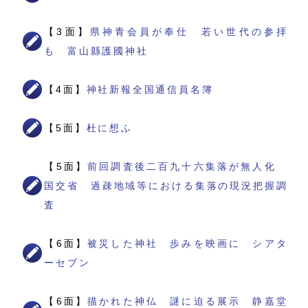
【3面】
県神青会員が奉仕 若い世代の参拝
も 富山縣護國神社
【4面】
神社新報全国通信員名簿
【5面】
杜に想ふ
【5面】
前回調査後二百九十六集落が無人化
国交省 過疎地域等における集落の現況把握調
査
【6面】
被災した神社 歩みを映画に シアタ
ーセブン
【6面】
描かれた神仏 謎に迫る展示 静嘉堂