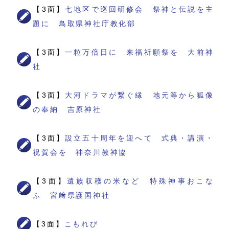
【3面】
七地区で巡回研修会 祭神と伝説を主
題に 鳥取県神社庁教化部
【3面】
一粒万倍日に 来福祈願祭を 大前神
社
【3面】
大河ドラマが繋ぐ縁 地元等から狐像
の奉納 吉原神社
【3面】
設立五十周年を迎へて 式典・講演・
祝賀会を 神奈川教神協
【3面】
遺族収穫の米など 特殊神事おこな
ふ 宮﨑県護国神社
【3面】
こもれび