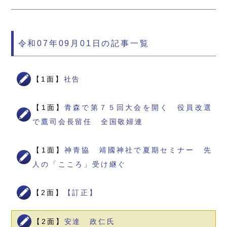
令和07年09月01日の記事一覧
【1面】
社告
【1面】
青森で第７５回大会を開く 役員改選
で鷹司会長留任 全国敬婦連
【1面】
神青協 靖國神社で夏期セミナー 先
人の「こころ」受け継ぐ
【2面】
【訂正】
【2面】
安達 政仁氏