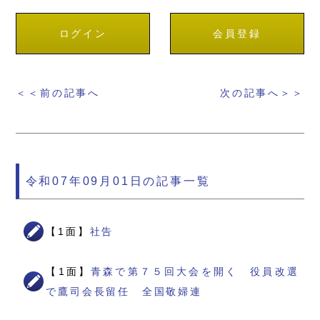
ログイン
会員登録
＜＜前の記事へ
次の記事へ＞＞
令和07年09月01日の記事一覧
【1面】
社告
【1面】
青森で第７５回大会を開く 役員改選
で鷹司会長留任 全国敬婦連