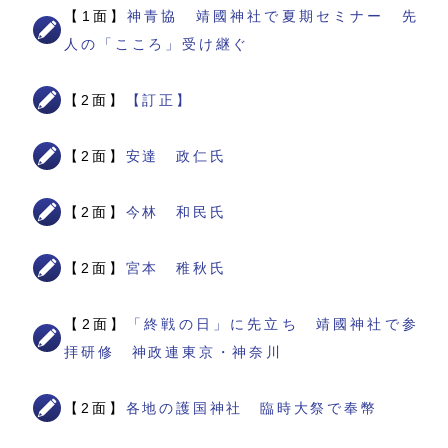
【1面】
神青協 靖國神社で夏期セミナー 先
人の「こころ」受け継ぐ
【2面】
【訂正】
【2面】
安達 政仁氏
【2面】
今林 和民氏
【2面】
宮本 稚秋氏
【2面】
「終戦の日」に先立ち 靖國神社で参
拝研修 神政連東京・神奈川
【2面】
各地の護国神社 臨時大祭で奉幣