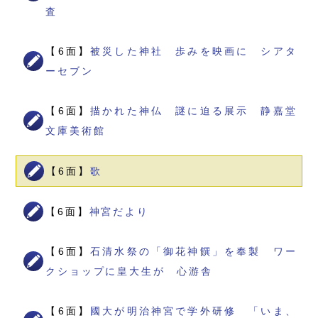
査
【6面】
被災した神社 歩みを映画に シアタ
ーセブン
【6面】
描かれた神仏 謎に迫る展示 静嘉堂
文庫美術館
【6面】
歌
【6面】
神宮だより
【6面】
石清水祭の「御花神饌」を奉製 ワー
クショップに皇大生が 心游舎
【6面】
國大が明治神宮で学外研修 「いま、