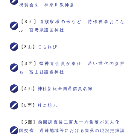
祝賀会を 神奈川教神協
【3面】
遺族収穫の米など 特殊神事おこな
ふ 宮﨑県護国神社
【3面】
こもれび
【3面】
県神青会員が奉仕 若い世代の参拝
も 富山縣護國神社
【4面】
神社新報全国通信員名簿
【5面】
杜に想ふ
【5面】
前回調査後二百九十六集落が無人化
国交省 過疎地域等における集落の現況把握調