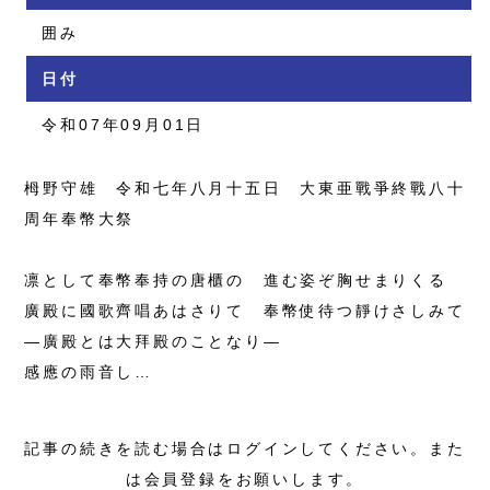
囲み
日付
令和07年09月01日
栂野守雄 令和七年八月十五日 大東亜戰爭終戰八十
周年奉幣大祭
凛として奉幣奉持の唐櫃の 進む姿ぞ胸せまりくる
廣殿に國歌齊唱あはさりて 奉幣使待つ靜けさしみて
―廣殿とは大拜殿のことなり―
感應の雨音し…
記事の続きを読む場合はログインしてください。また
は会員登録をお願いします。