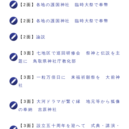
【2面】
各地の護国神社 臨時大祭で奉幣
【2面】
各地の護国神社 臨時大祭で奉幣
【2面】
論説
【3面】
七地区で巡回研修会 祭神と伝説を主
題に 鳥取県神社庁教化部
【3面】
一粒万倍日に 来福祈願祭を 大前神
社
【3面】
大河ドラマが繋ぐ縁 地元等から狐像
の奉納 吉原神社
【3面】
設立五十周年を迎へて 式典・講演・