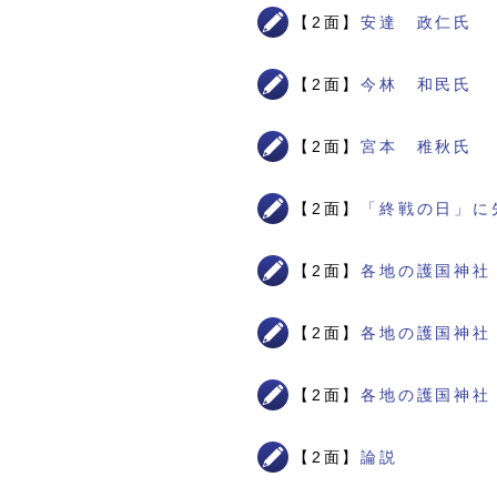
【2面】
安達 政仁氏
【2面】
今林 和民氏
【2面】
宮本 稚秋氏
【2面】
「終戦の日」に
【2面】
各地の護国神社
【2面】
各地の護国神社
【2面】
各地の護国神社
【2面】
論説