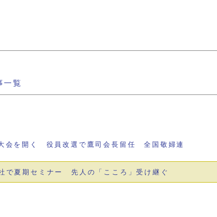
事一覧
大会を開く 役員改選で鷹司会長留任 全国敬婦連
社で夏期セミナー 先人の「こころ」受け継ぐ