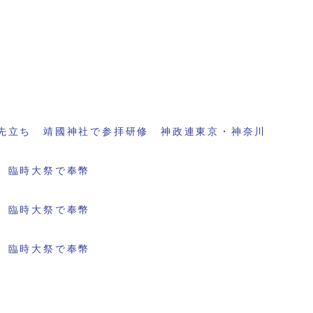
先立ち 靖國神社で参拝研修 神政連東京・神奈川
 臨時大祭で奉幣
 臨時大祭で奉幣
 臨時大祭で奉幣