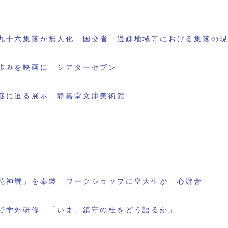
九十六集落が無人化 国交省 過疎地域等における集落の
歩みを映画に シアターセブン
謎に迫る展示 静嘉堂文庫美術館
花神饌」を奉製 ワークショップに皇大生が 心游舎
で学外研修 「いま、鎮守の杜をどう語るか」