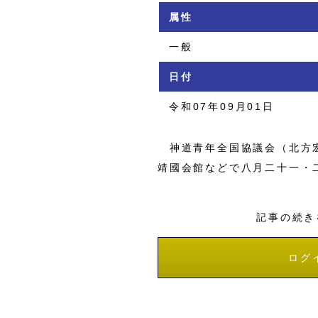
属性
一般
日付
令和07年09月01日
神道青年全国協議会（北方宏
靖國会館などで八月二十一・
記事の続き
ログ