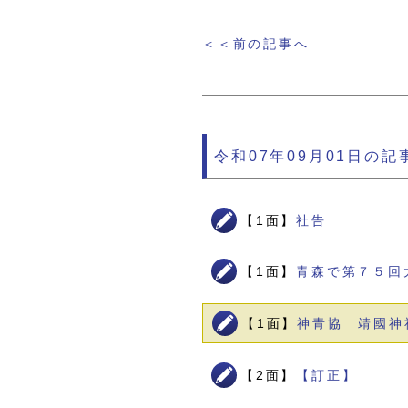
＜＜前の記事へ
令和07年09月01日の記
【1面】
社告
【1面】
青森で第７５回
【1面】
神青協 靖國神
【2面】
【訂正】