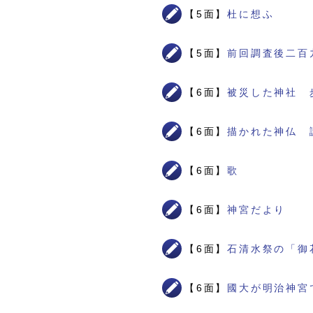
【5面】
杜に想ふ
【5面】
前回調査後二百
【6面】
被災した神社 
【6面】
描かれた神仏 
【6面】
歌
【6面】
神宮だより
【6面】
石清水祭の「御
【6面】
國大が明治神宮