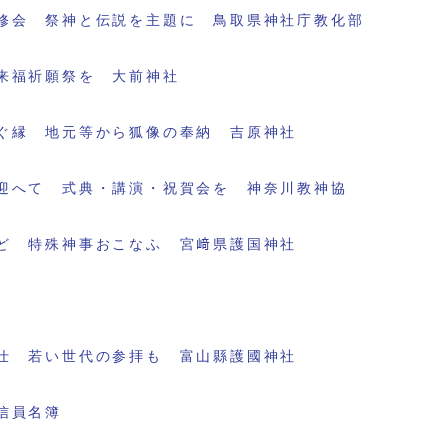
修会 祭神と伝説を主題に 鳥取県神社庁教化部
来福祈願祭を 大前神社
ぐ縁 地元等から狐像の奉納 吉原神社
迎へて 式典・講演・祝賀会を 神奈川教神協
ど 特殊神事おこなふ 宮﨑県護国神社
仕 若い世代の参拝も 富山縣護國神社
信員名簿