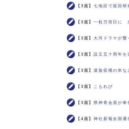
【3面】
七地区で巡回研
【3面】
一粒万倍日に 
【3面】
大河ドラマが繋
【3面】
設立五十周年を
【3面】
遺族収穫の米な
【3面】
こもれび
【3面】
県神青会員が奉
【4面】
神社新報全国通