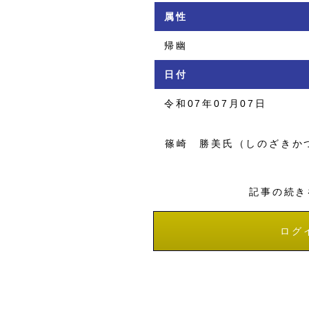
属性
帰幽
日付
令和07年07月07日
篠崎 勝美氏（しのざきか
記事の続き
ログ