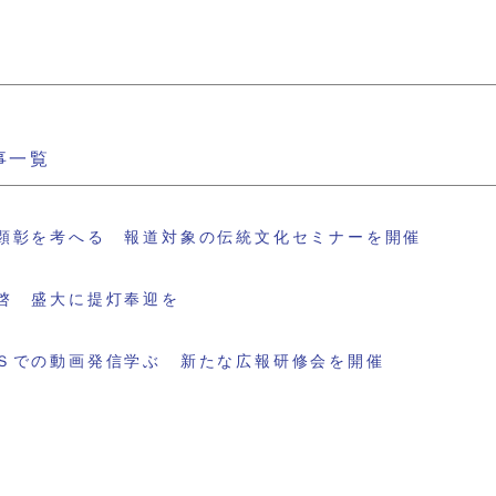
事一覧
顕彰を考へる 報道対象の伝統文化セミナーを開催
啓 盛大に提灯奉迎を
Ｓでの動画発信学ぶ 新たな広報研修会を開催