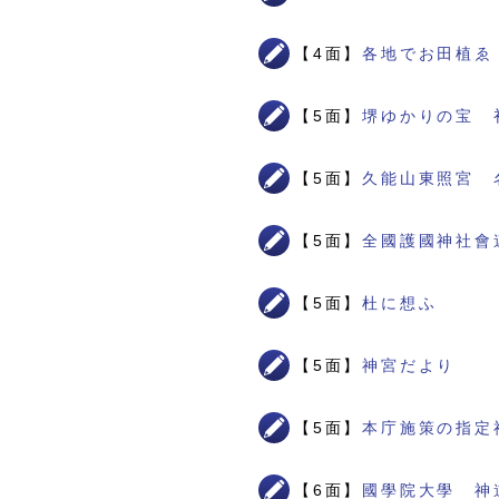
【4面】
各地でお田植ゑ
【5面】
堺ゆかりの宝 
【5面】
久能山東照宮 
【5面】
全國護國神社會
【5面】
杜に想ふ
【5面】
神宮だより
【5面】
本庁施策の指定
【6面】
國學院大學 神