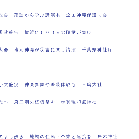
総会 落語から学ぶ講演も 全国神職保護司会
国政報告 横浜に５００人の聴衆が集ひ
大会 地元神職が災害に関し講演 千葉県神社庁
が大盛況 神楽奏舞や著装体験も 三嶋大社
先へ 第二期の植樹祭を 志賀理和氣神社
災まち歩き 地域の住民・企業と連携を 居木神社