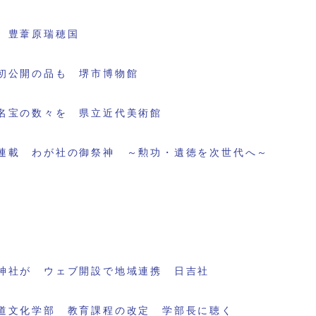
 豊葦原瑞穂国
初公開の品も 堺市博物館
名宝の数々を 県立近代美術館
連載 わが社の御祭神 ～勲功・遺徳を次世代へ～
神社が ウェブ開設で地域連携 日吉社
道文化学部 教育課程の改定 学部長に聴く