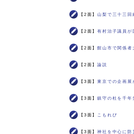
【2面】
山梨で三十三回
【2面】
有村治子議員が
【2面】
館山市で関係者
【2面】
論説
【3面】
東京での企画展
【3面】
鎮守の杜を千年
【3面】
こもれび
【3面】
神社を中心に防