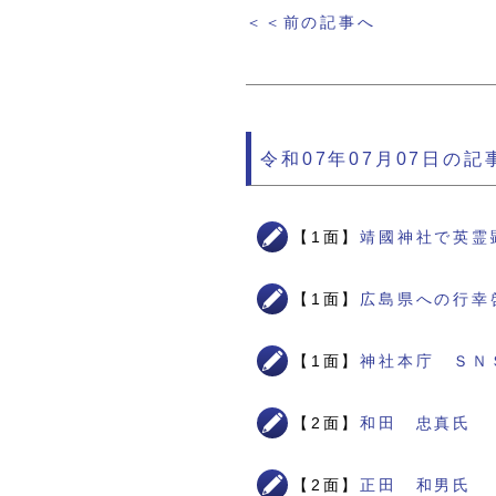
＜＜前の記事へ
令和07年07月07日の記
【1面】
靖國神社で英霊
【1面】
広島県への行幸
【1面】
神社本庁 ＳＮ
【2面】
和田 忠真氏
【2面】
正田 和男氏