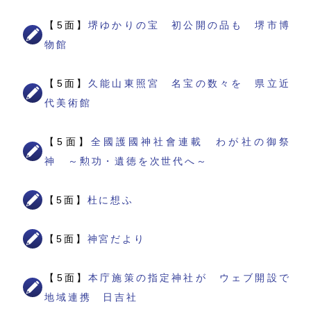
【5面】
堺ゆかりの宝 初公開の品も 堺市博
物館
【5面】
久能山東照宮 名宝の数々を 県立近
代美術館
【5面】
全國護國神社會連載 わが社の御祭
神 ～勲功・遺徳を次世代へ～
【5面】
杜に想ふ
【5面】
神宮だより
【5面】
本庁施策の指定神社が ウェブ開設で
地域連携 日吉社