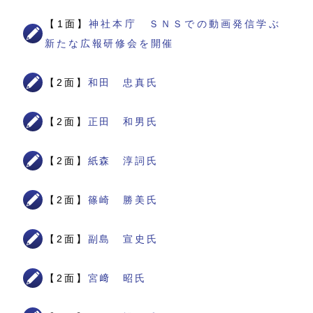
【1面】
神社本庁 ＳＮＳでの動画発信学ぶ
新たな広報研修会を開催
【2面】
和田 忠真氏
【2面】
正田 和男氏
【2面】
紙森 淳詞氏
【2面】
篠崎 勝美氏
【2面】
副島 宣史氏
【2面】
宮﨑 昭氏