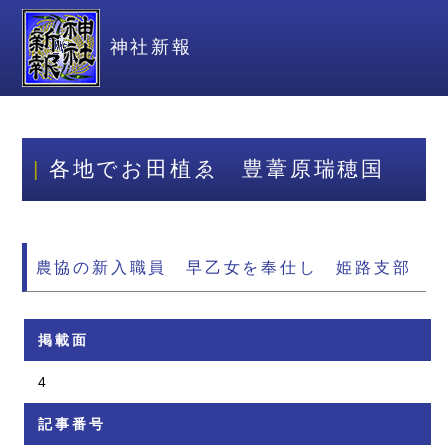
神社新報
各地でお田植ゑ 豊葦原瑞穂国
農協の新入職員 早乙女を奉仕し 姫路支部
掲載面
4
記事番号