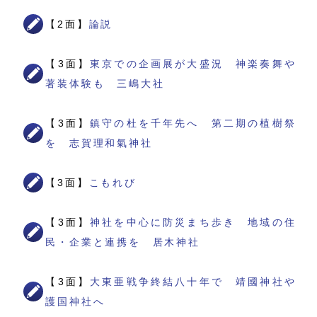
【2面】
論説
【3面】
東京での企画展が大盛況 神楽奏舞や
著装体験も 三嶋大社
【3面】
鎮守の杜を千年先へ 第二期の植樹祭
を 志賀理和氣神社
【3面】
こもれび
【3面】
神社を中心に防災まち歩き 地域の住
民・企業と連携を 居木神社
【3面】
大東亜戦争終結八十年で 靖國神社や
護国神社へ