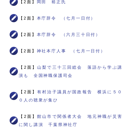
【2面】
岡田 裕正氏
【2面】
本庁辞令 （七月一日付）
【2面】
本庁辞令 （六月三十日付）
【2面】
神社本庁人事 （七月一日付）
【2面】
山梨で三十三回総会 落語から学ぶ講
演も 全国神職保護司会
【2面】
有村治子議員が国政報告 横浜に５０
０人の聴衆が集ひ
【2面】
館山市で関係者大会 地元神職が災害
に関し講演 千葉県神社庁