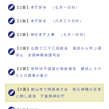
【2面】
本庁辞令 （七月一日付）
【2面】
本庁辞令 （六月三十日付）
【2面】
神社本庁人事 （七月一日付）
【2面】
山梨で三十三回総会 落語から学ぶ講
演も 全国神職保護司会
【2面】
有村治子議員が国政報告 横浜に５０
０人の聴衆が集ひ
【2面】
館山市で関係者大会 地元神職が災害
に関し講演 千葉県神社庁