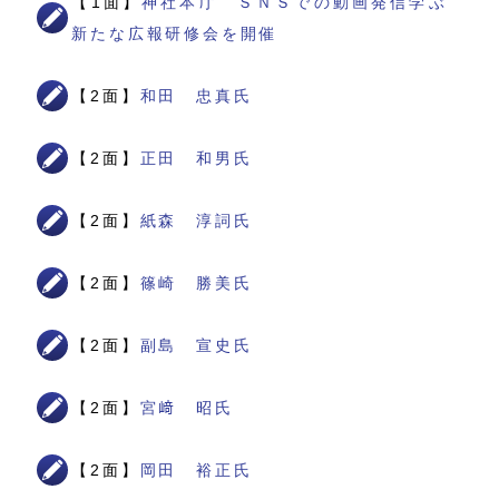
【1面】
神社本庁 ＳＮＳでの動画発信学ぶ
新たな広報研修会を開催
【2面】
和田 忠真氏
【2面】
正田 和男氏
【2面】
紙森 淳詞氏
【2面】
篠崎 勝美氏
【2面】
副島 宣史氏
【2面】
宮﨑 昭氏
【2面】
岡田 裕正氏