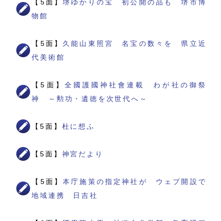
【5面】
堺ゆかりの宝 初公開の品も 堺市博
物館
【5面】
久能山東照宮 名宝の数々を 県立近
代美術館
【5面】
全國護國神社會連載 わが社の御祭
神 ～勲功・遺徳を次世代へ～
【5面】
杜に想ふ
【5面】
神宮だより
【5面】
本庁施策の指定神社が ウェブ開設で
地域連携 日吉社