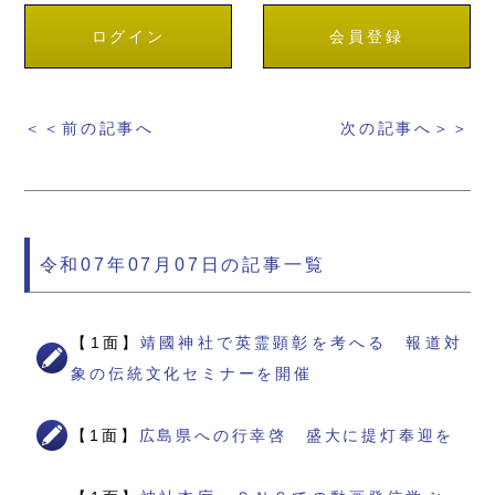
ログイン
会員登録
＜＜前の記事へ
次の記事へ＞＞
令和07年07月07日の記事一覧
【1面】
靖國神社で英霊顕彰を考へる 報道対
象の伝統文化セミナーを開催
【1面】
広島県への行幸啓 盛大に提灯奉迎を