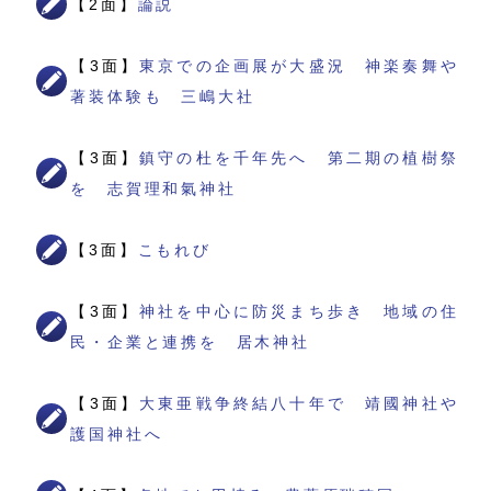
【2面】
論説
【3面】
東京での企画展が大盛況 神楽奏舞や
著装体験も 三嶋大社
【3面】
鎮守の杜を千年先へ 第二期の植樹祭
を 志賀理和氣神社
【3面】
こもれび
【3面】
神社を中心に防災まち歩き 地域の住
民・企業と連携を 居木神社
【3面】
大東亜戦争終結八十年で 靖國神社や
護国神社へ