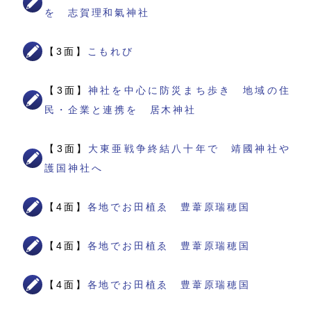
を 志賀理和氣神社
【3面】
こもれび
【3面】
神社を中心に防災まち歩き 地域の住
民・企業と連携を 居木神社
【3面】
大東亜戦争終結八十年で 靖國神社や
護国神社へ
【4面】
各地でお田植ゑ 豊葦原瑞穂国
【4面】
各地でお田植ゑ 豊葦原瑞穂国
【4面】
各地でお田植ゑ 豊葦原瑞穂国