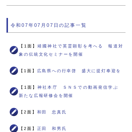
令和07年07月07日の記事一覧
【1面】
靖國神社で英霊顕彰を考へる 報道対
象の伝統文化セミナーを開催
【1面】
広島県への行幸啓 盛大に提灯奉迎を
【1面】
神社本庁 ＳＮＳでの動画発信学ぶ
新たな広報研修会を開催
【2面】
和田 忠真氏
【2面】
正田 和男氏