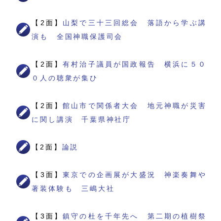
【2面】
山梨で三十三回総会 落語から学ぶ講
演も 全国神職保護司会
【2面】
有村治子議員が国政報告 横浜に５０
０人の聴衆が集ひ
【2面】
館山市で関係者大会 地元神職が災害
に関し講演 千葉県神社庁
【2面】
論説
【3面】
東京での企画展が大盛況 神楽奏舞や
著装体験も 三嶋大社
【3面】
鎮守の杜を千年先へ 第二期の植樹祭