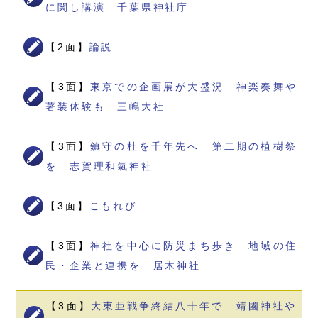
に関し講演 千葉県神社庁
【2面】
論説
【3面】
東京での企画展が大盛況 神楽奏舞や
著装体験も 三嶋大社
【3面】
鎮守の杜を千年先へ 第二期の植樹祭
を 志賀理和氣神社
【3面】
こもれび
【3面】
神社を中心に防災まち歩き 地域の住
民・企業と連携を 居木神社
【3面】
大東亜戦争終結八十年で 靖國神社や