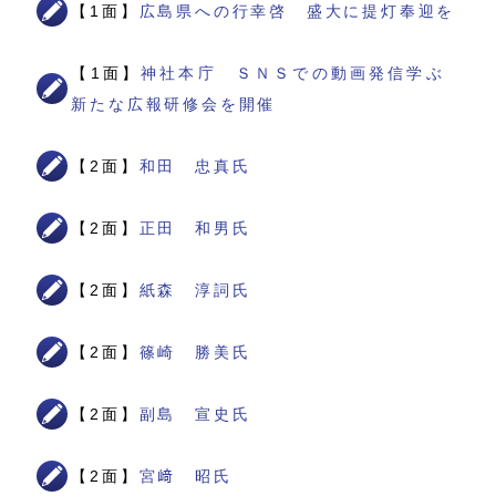
【1面】
広島県への行幸啓 盛大に提灯奉迎を
【1面】
神社本庁 ＳＮＳでの動画発信学ぶ
新たな広報研修会を開催
【2面】
和田 忠真氏
【2面】
正田 和男氏
【2面】
紙森 淳詞氏
【2面】
篠崎 勝美氏
【2面】
副島 宣史氏
【2面】
宮﨑 昭氏