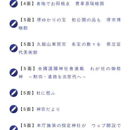
【4面】
各地でお田植ゑ 豊葦原瑞穂国
【5面】
堺ゆかりの宝 初公開の品も 堺市博
物館
【5面】
久能山東照宮 名宝の数々を 県立近
代美術館
【5面】
全國護國神社會連載 わが社の御祭
神 ～勲功・遺徳を次世代へ～
【5面】
杜に想ふ
【5面】
神宮だより
【5面】
本庁施策の指定神社が ウェブ開設で