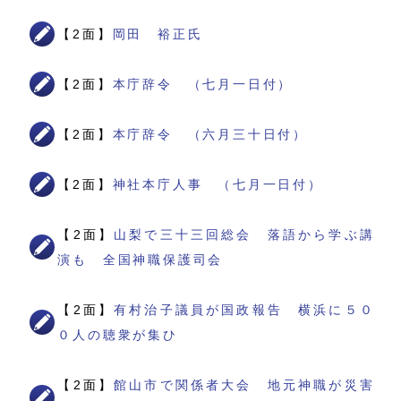
【2面】
岡田 裕正氏
【2面】
本庁辞令 （七月一日付）
【2面】
本庁辞令 （六月三十日付）
【2面】
神社本庁人事 （七月一日付）
【2面】
山梨で三十三回総会 落語から学ぶ講
演も 全国神職保護司会
【2面】
有村治子議員が国政報告 横浜に５０
０人の聴衆が集ひ
【2面】
館山市で関係者大会 地元神職が災害