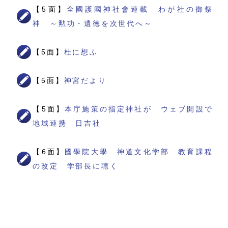
【5面】
全國護國神社會連載 わが社の御祭
神 ～勲功・遺徳を次世代へ～
【5面】
杜に想ふ
【5面】
神宮だより
【5面】
本庁施策の指定神社が ウェブ開設で
地域連携 日吉社
【6面】
國學院大學 神道文化学部 教育課程
の改定 学部長に聴く