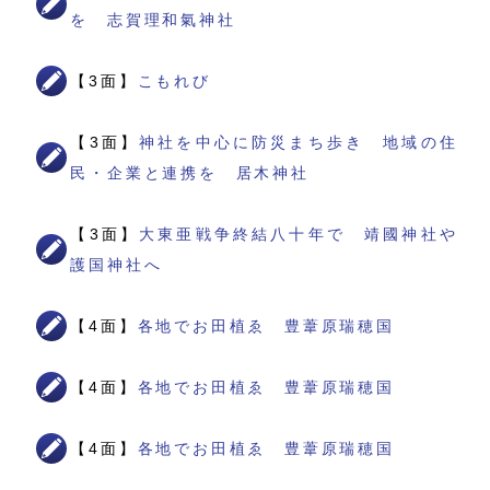
を 志賀理和氣神社
【3面】
こもれび
【3面】
神社を中心に防災まち歩き 地域の住
民・企業と連携を 居木神社
【3面】
大東亜戦争終結八十年で 靖國神社や
護国神社へ
【4面】
各地でお田植ゑ 豊葦原瑞穂国
【4面】
各地でお田植ゑ 豊葦原瑞穂国
【4面】
各地でお田植ゑ 豊葦原瑞穂国