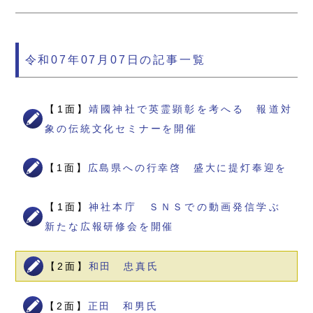
令和07年07月07日の記事一覧
【1面】
靖國神社で英霊顕彰を考へる 報道対
象の伝統文化セミナーを開催
【1面】
広島県への行幸啓 盛大に提灯奉迎を
【1面】
神社本庁 ＳＮＳでの動画発信学ぶ
新たな広報研修会を開催
【2面】
和田 忠真氏
【2面】
正田 和男氏