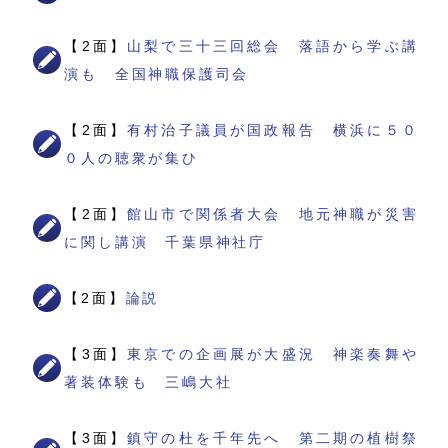
【2面】
山梨で三十三回総会 落語から学ぶ講
演も 全国神職保護司会
【2面】
有村治子議員が国政報告 横浜に５０
０人の聴衆が集ひ
【2面】
館山市で関係者大会 地元神職が災害
に関し講演 千葉県神社庁
【2面】
論説
【3面】
東京での企画展が大盛況 神楽奏舞や
著装体験も 三嶋大社
【3面】
鎮守の杜を千年先へ 第二期の植樹祭