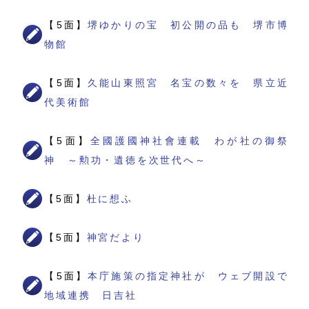
【5面】
堺ゆかりの宝 初公開の品も 堺市博
物館
【5面】
久能山東照宮 名宝の数々を 県立近
代美術館
【5面】
全國護國神社會連載 わが社の御祭
神 ～勲功・遺徳を次世代へ～
【5面】
杜に想ふ
【5面】
神宮だより
【5面】
本庁施策の指定神社が ウェブ開設で
地域連携 日吉社