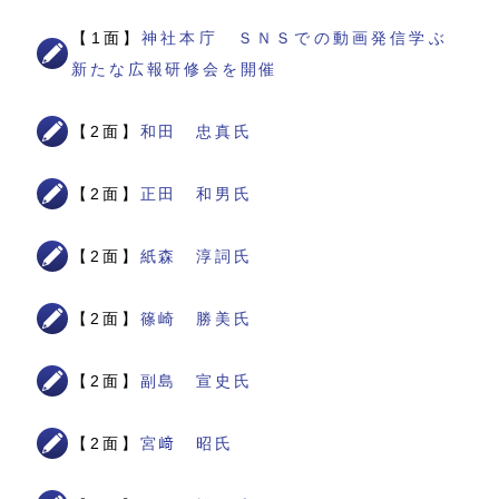
【1面】
神社本庁 ＳＮＳでの動画発信学ぶ
新たな広報研修会を開催
【2面】
和田 忠真氏
【2面】
正田 和男氏
【2面】
紙森 淳詞氏
【2面】
篠崎 勝美氏
【2面】
副島 宣史氏
【2面】
宮﨑 昭氏