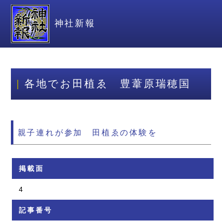
神社新報
各地でお田植ゑ 豊葦原瑞穂国
親子連れが参加 田植ゑの体験を
掲載面
4
記事番号