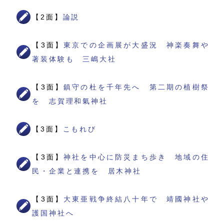
【2面】
論説
【3面】
東京での企画展が大盛況 神楽奏舞や
著装体験も 三嶋大社
【3面】
鎮守の杜を千年先へ 第二期の植樹祭
を 志賀理和氣神社
【3面】
こもれび
【3面】
神社を中心に防災まち歩き 地域の住
民・企業と連携を 居木神社
【3面】
大東亜戦争終結八十年で 靖國神社や
護国神社へ