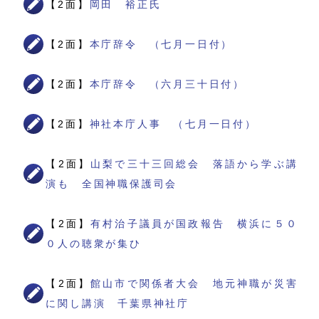
【2面】
岡田 裕正氏
【2面】
本庁辞令 （七月一日付）
【2面】
本庁辞令 （六月三十日付）
【2面】
神社本庁人事 （七月一日付）
【2面】
山梨で三十三回総会 落語から学ぶ講
演も 全国神職保護司会
【2面】
有村治子議員が国政報告 横浜に５０
０人の聴衆が集ひ
【2面】
館山市で関係者大会 地元神職が災害
に関し講演 千葉県神社庁