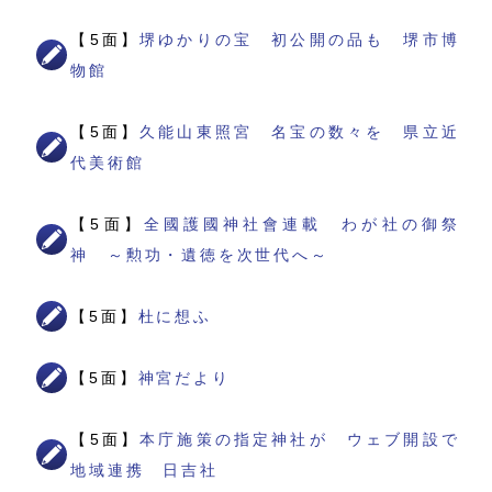
【5面】
堺ゆかりの宝 初公開の品も 堺市博
物館
【5面】
久能山東照宮 名宝の数々を 県立近
代美術館
【5面】
全國護國神社會連載 わが社の御祭
神 ～勲功・遺徳を次世代へ～
【5面】
杜に想ふ
【5面】
神宮だより
【5面】
本庁施策の指定神社が ウェブ開設で
地域連携 日吉社