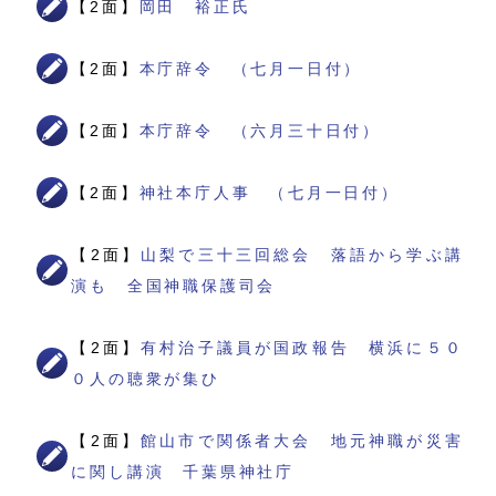
【2面】
岡田 裕正氏
【2面】
本庁辞令 （七月一日付）
【2面】
本庁辞令 （六月三十日付）
【2面】
神社本庁人事 （七月一日付）
【2面】
山梨で三十三回総会 落語から学ぶ講
演も 全国神職保護司会
【2面】
有村治子議員が国政報告 横浜に５０
０人の聴衆が集ひ
【2面】
館山市で関係者大会 地元神職が災害
に関し講演 千葉県神社庁