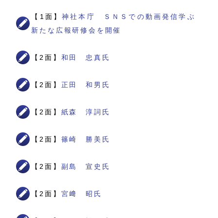
【1面】
神社本庁 ＳＮＳでの動画発信学ぶ
新たな広報研修会を開催
【2面】
和田 忠真氏
【2面】
正田 和男氏
【2面】
紙森 淳詞氏
【2面】
篠崎 勝美氏
【2面】
副島 宣史氏
【2面】
宮﨑 昭氏