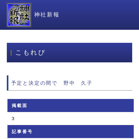
神社新報
こもれび
予定と決定の間で 野中 久子
掲載面
3
記事番号