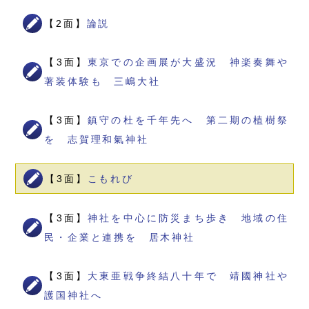
【2面】
論説
【3面】
東京での企画展が大盛況 神楽奏舞や
著装体験も 三嶋大社
【3面】
鎮守の杜を千年先へ 第二期の植樹祭
を 志賀理和氣神社
【3面】
こもれび
【3面】
神社を中心に防災まち歩き 地域の住
民・企業と連携を 居木神社
【3面】
大東亜戦争終結八十年で 靖國神社や
護国神社へ