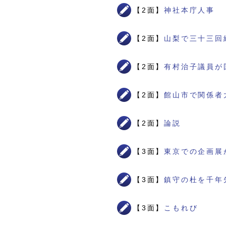
【2面】
神社本庁人事 
【2面】
山梨で三十三回
【2面】
有村治子議員が
【2面】
館山市で関係者
【2面】
論説
【3面】
東京での企画展
【3面】
鎮守の杜を千年
【3面】
こもれび