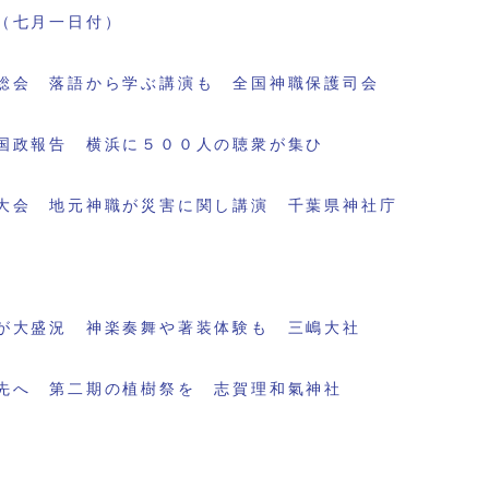
（七月一日付）
総会 落語から学ぶ講演も 全国神職保護司会
国政報告 横浜に５００人の聴衆が集ひ
大会 地元神職が災害に関し講演 千葉県神社庁
が大盛況 神楽奏舞や著装体験も 三嶋大社
先へ 第二期の植樹祭を 志賀理和氣神社