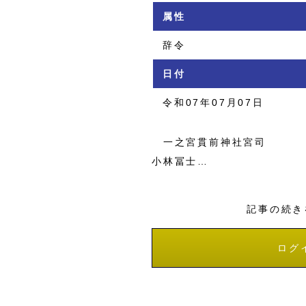
属性
辞令
日付
令和07年07月07日
一之宮貫前神社宮司
小林冨士…
記事の続き
ログ