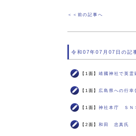
＜＜前の記事へ
令和07年07月07日の記
【1面】
靖國神社で英霊
【1面】
広島県への行幸
【1面】
神社本庁 ＳＮ
【2面】
和田 忠真氏