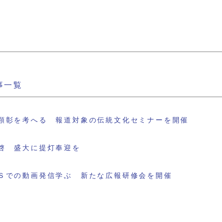
事一覧
顕彰を考へる 報道対象の伝統文化セミナーを開催
啓 盛大に提灯奉迎を
Ｓでの動画発信学ぶ 新たな広報研修会を開催