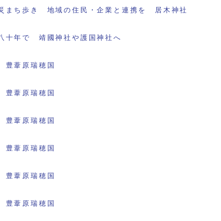
災まち歩き 地域の住民・企業と連携を 居木神社
八十年で 靖國神社や護国神社へ
 豊葦原瑞穂国
 豊葦原瑞穂国
 豊葦原瑞穂国
 豊葦原瑞穂国
 豊葦原瑞穂国
 豊葦原瑞穂国