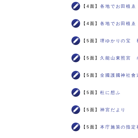
【4面】
各地でお田植ゑ
【4面】
各地でお田植ゑ
【5面】
堺ゆかりの宝 
【5面】
久能山東照宮 
【5面】
全國護國神社會
【5面】
杜に想ふ
【5面】
神宮だより
【5面】
本庁施策の指定