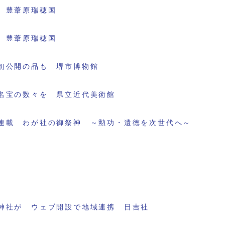
 豊葦原瑞穂国
 豊葦原瑞穂国
初公開の品も 堺市博物館
名宝の数々を 県立近代美術館
連載 わが社の御祭神 ～勲功・遺徳を次世代へ～
神社が ウェブ開設で地域連携 日吉社