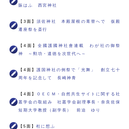
賑はふ 西宮神社
【3面】
須佐神社 本殿屋根の葺替へで 仮殿
遷座祭を斎行
【4面】
全國護國神社會連載 わが社の御祭
神 ～勲功・遺徳を次世代へ～
【4面】
護国神社の例祭で「光舞」 創立七十
周年を記念して 長崎神青
【4面】
ＯＥＣＭ・自然共生サイトに関する社
叢学会の取組み 社叢学会副理事長・奈良佐保
短期大学教授（副学長） 前迫 ゆり
【5面】
杜に想ふ