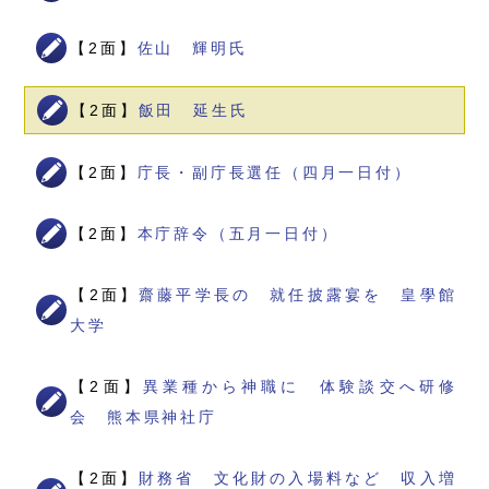
【2面】
佐山 輝明氏
【2面】
飯田 延生氏
【2面】
庁長・副庁長選任（四月一日付）
【2面】
本庁辞令（五月一日付）
【2面】
齋藤平学長の 就任披露宴を 皇學館
大学
【2面】
異業種から神職に 体験談交へ研修
会 熊本県神社庁
【2面】
財務省 文化財の入場料など 収入増