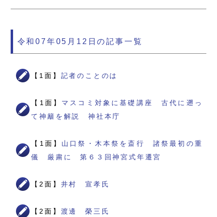
令和07年05月12日の記事一覧
【1面】
記者のことのは
【1面】
マスコミ対象に基礎講座 古代に遡っ
て神籬を解説 神社本庁
【1面】
山口祭・木本祭を斎行 諸祭最初の重
儀 厳粛に 第６３回神宮式年遷宮
【2面】
井村 宣孝氏
【2面】
渡邊 榮三氏