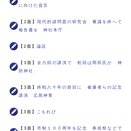
に向けた提言
【2面】
現代的諸問題の研究会 審議を終へて
報告書を 神社本庁
【2面】
論説
【3面】
全六回の講演で 初回は岡田氏が 神
田神社
【3面】
終戦八十年の節目に 被爆者らの記念
講演 広島神青
【3面】
こもれび
【3面】
市制１００周年を記念 奉祝祭などで