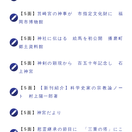
【5面】
筥崎宮の神事が 市指定文化財に 福
岡市博物館
【5面】
神社に伝はる 絵馬を初公開 播磨町
郷土資料館
【5面】
神剣の顕現から 百五十年記念し 石
上神宮
【5面】
【新刊紹介】科学史家の宗教論ノー
ト 村上陽一郎著
【5面】
神宮だより
【5面】
慰霊継承の節目に 「三重の塔」にこ